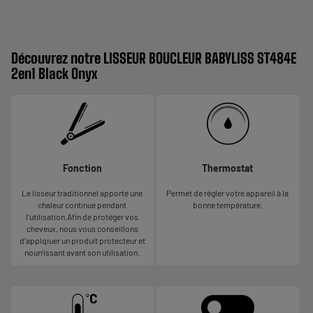
Découvrez notre LISSEUR BOUCLEUR BABYLISS ST484E
2en1 Black Onyx
Fonction
Thermostat
Le lisseur traditionnel apporte une
Permet de régler votre appareil à la
chaleur continue pendant
bonne température.
l'utilisation.Afin de protéger vos
cheveux, nous vous conseillons
d’applqiuer un produit protecteur et
nourrissant avant son utilisation.