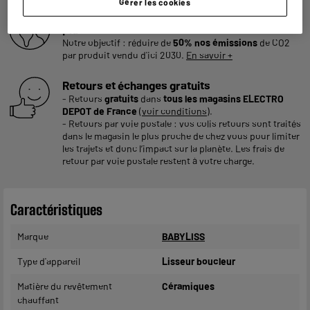
Gérer les cookies
Consommez plus responsable, économisez
plus
Notre objectif : réduire de
50% nos émissions
de CO2
par produit vendu d'ici 2030.
En savoir +
Retours et échanges gratuits
- Retours
gratuits
dans
tous les magasins ELECTRO
DEPOT de France
(
voir conditions
).
- Retours par voie postale : vos colis retours sont traités
dans le magasin le plus proche de chez vous pour limiter
les trajets et donc l’impact sur la planète. Les frais de
retour par voie postale restent à votre charge.
Caractéristiques
Marque
BABYLISS
Type d'appareil
Lisseur boucleur
Matière du revêtement
Céramiques
chauffant