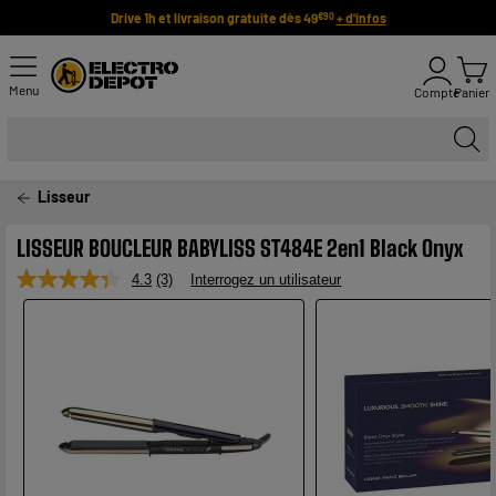
Drive 1h et livraison gratuite dès 49
+ d'infos
€90
Menu
Compte
Panier
Lisseur
LISSEUR BOUCLEUR BABYLISS ST484E 2en1 Black Onyx
4.3
(3)
Interrogez un utilisateur
Lire
3
avis.
Lien
sur
la
même
page.