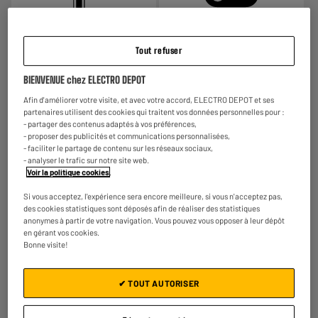
Température
Interrupteur
Tout refuser
235°C MAX.
Pour plus de sécurité, le bouton
BIENVENUE chez ELECTRO DEPOT
marche/arrêt permet de gérer la
mise en marche de l’appareil.
Afin d'améliorer votre visite, et avec votre accord, ELECTRO DEPOT et ses
partenaires utilisent des cookies qui traitent vos données personnelles pour :
- partager des contenus adaptés à vos préférences,
- proposer des publicités et communications personnalisées,
- faciliter le partage de contenu sur les réseaux sociaux,
- analyser le trafic sur notre site web.
Garantie :
2 ans
Voir la politique cookies
.
Jusqu'en
août 2028
Si vous acceptez, l'expérience sera encore meilleure, si vous n'acceptez pas,
des cookies statistiques sont déposés afin de réaliser des statistiques
Reprise de votre ancien appareil
anonymes à partir de votre navigation. Vous pouvez vous opposer à leur dépôt
C'est
gratuit !
En savoir +
en gérant vos cookies.
Bonne visite!
ELECTROSÛR
Une assurance à vie à partir de
6€/mois
pour couvrir les
✔ TOUT AUTORISER
appareils de votre foyer achetés chez nous ou ailleurs.
En savoir +