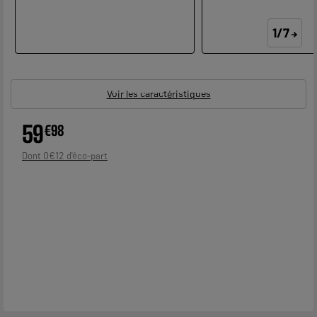
1/7
Voir les caractéristiques
59
€
98
0
€
12
Dont