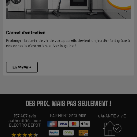
Carnet d'entretien
Prolonger la durée de vie de vos appareils devient un jeu d’enfant grâce à
nos conseils d’entretien, suivez le guide !
En savoir +
DES PRIX, MAIS PAS SEULEMENT !
157 407 avis
PAIEMENT SÉCURISÉ
GARANTIE À VIE
authentifiés pour
ELECTRO DEPOT
★★★★★
★★★★★