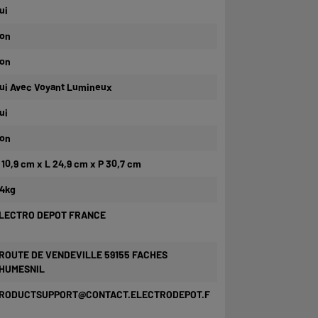
ui
on
on
ui Avec Voyant Lumineux
ui
on
 10,9 cm x L 24,9 cm x P 30,7 cm
,4kg
LECTRO DEPOT FRANCE
 ROUTE DE VENDEVILLE 59155 FACHES
HUMESNIL
RODUCTSUPPORT@CONTACT.ELECTRODEPOT.F