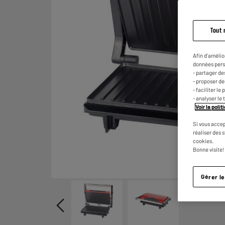
Tout 
Afin d'amélio
données pers
- partager de
- proposer d
- faciliter l
- analyser le 
Voir la poli
Si vous accep
réaliser des 
cookies.
Bonne visite!
Gérer l