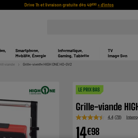
Drive 1h et livraison gratuite dès 49
+ d'infos
€90
ien,
Smartphone,
Informatique,
TV
Mobilité, Énergie
Gaming, Tablette
Image Son
rill viande
Grille-viande HIGH ONE HO-GV2
LE PRIX BAS
Grille-viande HI
4.4
(78)
Interro
Lire
78
14
€
98
avis.
Lien