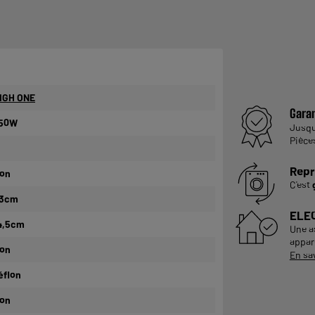
IGH ONE
Garan
50W
Jusq
Pièce
Repr
on
C'est
3cm
ELE
4,5cm
Une a
appare
on
En sa
éflon
on