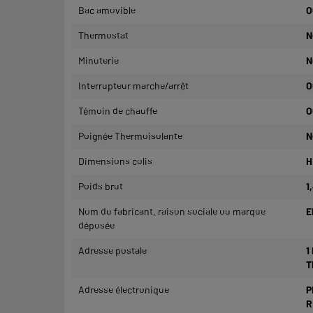
Bac amovible
O
Thermostat
N
Minuterie
N
Interrupteur marche/arrêt
O
Témoin de chauffe
O
Poignée Thermoisolante
N
Dimensions colis
H
Poids brut
1
Nom du fabricant, raison sociale ou marque
E
déposée
Adresse postale
1
T
Adresse électronique
P
R