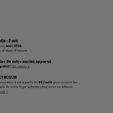
tie :
2 ans
u'en
août 2028
s et main d'oeuvre
ise de votre ancien appareil
gratuit !
En savoir +
CTROSÛR
ssurance à vie à partir de
6€/mois
pour couvrir les
ils de votre foyer achetés chez nous ou ailleurs.
voir +