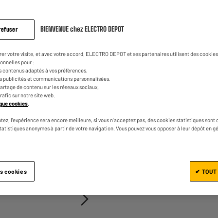
sur
la
0
€
30
Dont
même
page.
BIENVENUE chez ELECTRO DEPOT
refuser
rer votre visite, et avec votre accord, ELECTRO DEPOT et ses partenaires utilisent des cookies 
onnelles pour :
s contenus adaptés à vos préférences,
es publicités et communications personnalisées,
e partage de contenu sur les réseaux sociaux,
trafic sur notre site web.
tique cookies
.
Ajouter au panier
tez, l'expérience sera encore meilleure, si vous n'acceptez pas, des cookies statistiques sont 
statistiques anonymes à partir de votre navigation. Vous pouvez vous opposer à leur dépôt en g
1/2
es cookies
✔ TOUT