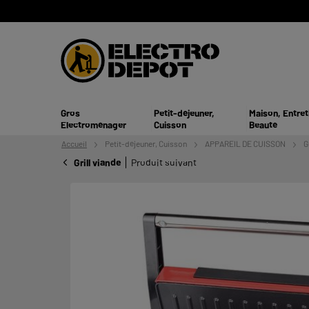
Gros
Petit-déjeuner,
Maison, Entret
Electroménager
Cuisson
Beauté
Accueil
Petit-déjeuner,
Cuisson
APPAREIL DE CUISSON
G
Grill viande
Produit suivant