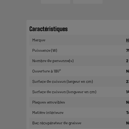
Caractéristiques
Marque
H
Puissance (W)
7
Nombre de personne(s)
2
Ouverture à 180°
N
Surface de cuisson (largeur en cm)
2
Surface de cuisson (longueur en cm)
1
Plaques amovibles
N
Matière intérieure
T
Bac récupérateur de graisse
N