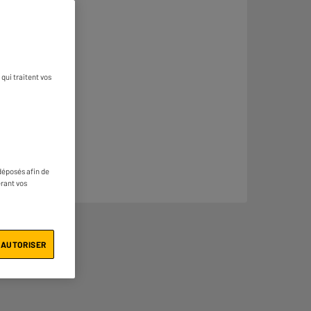
qui traitent vos
déposés afin de
érant vos
 AUTORISER