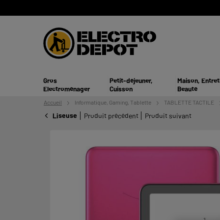
Gros
Petit-déjeuner,
Maison, Entret
Electroménager
Cuisson
Beauté
Accueil
Informatique,
Gaming, Tablette
TABLETTE TACTILE
Liseuse
Produit précédent
Produit suivant