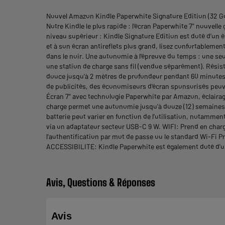
Nouvel Amazon Kindle Paperwhite Signature Edition (32 Go)
Notre Kindle le plus rapide : l'écran Paperwhite 7" nouvell
niveau supérieur : Kindle Signature Edition est doté d'un é
et à son écran antireflets plus grand, lisez confortablemen
dans le noir. Une autonomie à l'épreuve du temps : une seu
une station de charge sans fil (vendue séparément). Résistanc
douce jusqu'à 2 mètres de profondeur pendant 60 minutes e
de publicités, des économiseurs d'écran sponsorisés peuve
Écran 7" avec technologie Paperwhite par Amazon, éclairag
charge permet une autonomie jusqu'à douze (12) semaines, a
batterie peut varier en fonction de l'utilisation, notammen
via un adaptateur secteur USB-C 9 W. WIFI: Prend en char
l'authentification par mot de passe ou le standard Wi-Fi
ACCESSIBILITE: Kindle Paperwhite est également doté d'un mod
Avis, Questions & Réponses