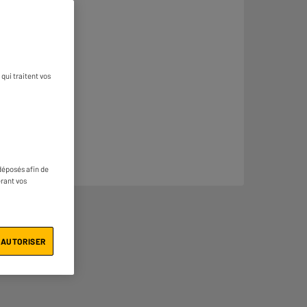
qui traitent vos
déposés afin de
érant vos
 AUTORISER