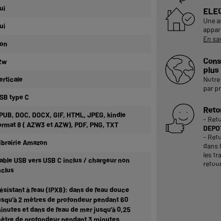
ui
ELE
Une a
ui
appare
En sa
on
Cons
2w
plus
erticale
Notre 
par p
SB type C
Reto
PUB, DOC, DOCX, GIF, HTML, JPEG, kindle
- Ret
ormat 8 ( AZW3 et AZW), PDF, PNG, TXT
DEPOT
- Reto
ibrairie Amazon
dans 
les tr
able USB vers USB C inclus / chargeur non
retour
nclus
ésistant à l'eau (IPX8): dans de l'eau douce
usqu'à 2 mètres de profondeur pendant 60
inutes et dans de l'eau de mer jusqu'à 0,25
ètre de profondeur pendant 3 minutes.