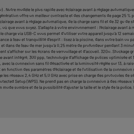
 . Notre modèle le plus rapide avec éclairage avant à réglage automatique
e génération offre un meilleur contraste et des changements de page 25 % p
clairage avant à réglage automatique, de la charge sans fil et de 32 go de 
t, où que vous soyez. S'adapte à votre environnement : l'éclairage avant à 
le charge via USB-C vous permet d'utiliser votre appareil jusqu'à 12 sema
e à l'eau et tranquillité d'esprit : lisez à la piscine, dans votre bain ou p
t dans de l'eau de mer jusqu'à 0,25 mètre de profondeur pendant 3 minutes
nt s'afficher sur les écrans de verrouillage et d'accueil. 32Go. Stockage
e avant intégré, 300 ppp, technologie d'affichage de polices optimisée e
vec la connexion sans fil désactivée et la luminosité réglée sur 13, à rai
t en fonction des paramètres d'éclairage et de l'utilisation de la connexio
ge les réseaux 2,4 GHz et 5,0 GHz avec prise en charge des protocoles de
 Protected Setup (WPS). Ne prend pas en charge la connexion à des réseau
e sombre et de la possibilité d'ajuster la taille et le style de la police, l