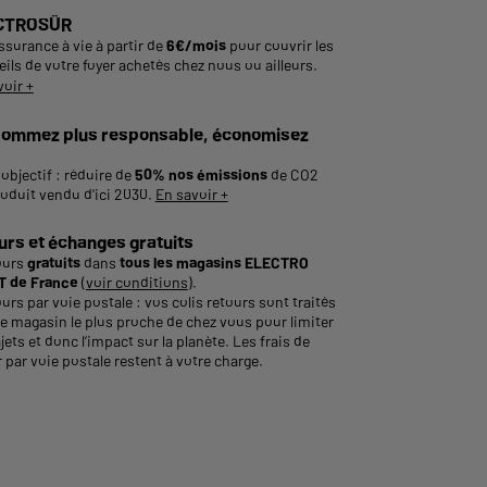
CTROSÛR
ssurance à vie à partir de
6€/mois
pour couvrir les
ils de votre foyer achetés chez nous ou ailleurs.
voir +
ommez plus responsable, économisez
objectif : réduire de
50% nos émissions
de CO2
roduit vendu d'ici 2030.
En savoir +
urs et échanges gratuits
ours
gratuits
dans
tous les magasins ELECTRO
 de France
(
voir conditions
).
urs par voie postale : vos colis retours sont traités
le magasin le plus proche de chez vous pour limiter
ajets et donc l’impact sur la planète. Les frais de
 par voie postale restent à votre charge.