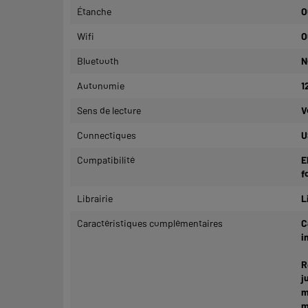
Étanche
O
Wifi
O
Bluetooth
N
Autonomie
1
Sens de lecture
V
Connectiques
U
Compatibilité
E
f
Librairie
L
Caractéristiques complémentaires
C
i
R
j
m
m