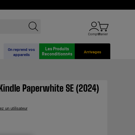
Compte
Panier
Les Produits
On reprend vos
Arrivages
Reconditionnés
appareils
indle Paperwhite SE (2024)
ez un utilisateur