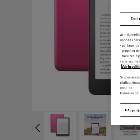
Tout 
Afin d'amélio
données pers
- partager de
- proposer d
- faciliter l
- analyser le 
Voir la poli
Si vous accep
réaliser des 
cookies.
Bonne visite!
Gérer l