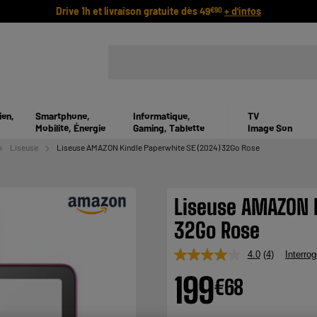
Drive 1h et livraison gratuite dès 49
+ d'infos
€90
ien,
Smartphone,
Informatique,
TV
Mobilité, Énergie
Gaming, Tablette
Image Son
Liseuse
Liseuse AMAZON Kindle Paperwhite SE (2024) 32Go Rose
Liseuse AMAZON K
32Go Rose
4.0
(4)
Interrog
Lire
4
199
€
68
avis.
Lien
sur
la