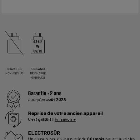
0,3-6,2
W
USB PD
CHARGEUR
PUISSANCE
NON-INCLUS
DE CHARGE
MINI/MAXI
Garantie :
2 ans
Jusqu'en
août 2028
Reprise de votre ancien appareil
C'est
gratuit !
En savoir +
ELECTROSÛR
Une assurance à vie à partir de
6€/mois
pour couvrir les