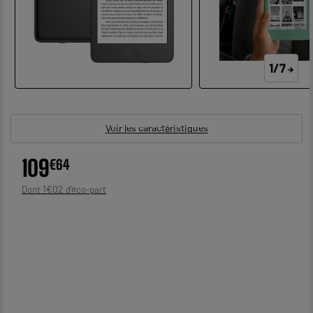
1/7
Voir les caractéristiques
109
€
64
1
€
02
Dont