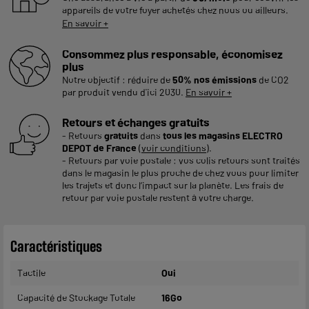
appareils de votre foyer achetés chez nous ou ailleurs.
En savoir +
Consommez plus responsable, économisez
plus
Notre objectif : réduire de
50% nos émissions
de CO2
par produit vendu d'ici 2030.
En savoir +
Retours et échanges gratuits
- Retours
gratuits
dans
tous les magasins ELECTRO
DEPOT de France
(
voir conditions
).
- Retours par voie postale : vos colis retours sont traités
dans le magasin le plus proche de chez vous pour limiter
les trajets et donc l’impact sur la planète. Les frais de
retour par voie postale restent à votre charge.
Caractéristiques
Tactile
Oui
Capacité de Stockage Totale
16Go