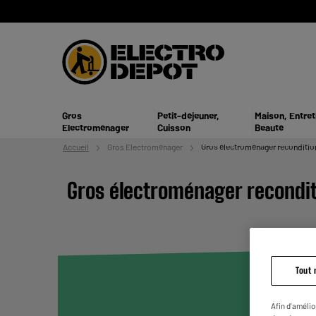
Gros
Petit-déjeuner,
Maison, Entret
Electroménager
Cuisson
Beauté
Accueil
Gros
Electroménager
Gros électroménager reconditio
Gros électroménager recondi
Tout 
Afin d'amélio