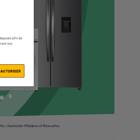
déposés afin de
érant vos
 AUTORISER
te, Charleville-Mézières et Rivesaltes.