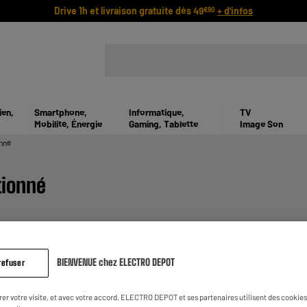
Drive 1h et livraison gratuite dès 49
+ d'infos
€90
ien,
Smartphone,
Informatique,
TV
Mobilité, Énergie
Gaming, Tablette
Image Son
nné
tionné
BIENVENUE chez ELECTRO DEPOT
refuser
rer votre visite, et avec votre accord, ELECTRO DEPOT et ses partenaires utilisent des cookies 