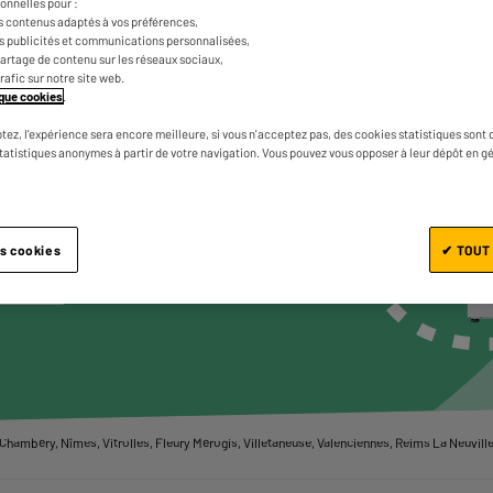
onnelles pour :
GROS
s contenus adaptés à vos préférences,
GER
es publicités et communications personnalisées,
e partage de contenu sur les réseaux sociaux,
NÉ
trafic sur notre site web.
tique cookies
.
VOUS
tez, l'expérience sera encore meilleure, si vous n'acceptez pas, des cookies statistiques sont 
statistiques anonymes à partir de votre navigation. Vous pouvez vous opposer à leur dépôt en g
ir les produits
es cookies
✔ TOUT
u ville
hambéry, Nîmes, Vitrolles, Fleury Mérogis, Villetaneuse, Valenciennes, Reims La Neuvillet