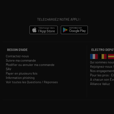
TÉLÉCHARGEZ NOTRE APPLI !
BESOIN D'AIDE
ELECTRO DEPO
Contactez-nous
Suivre ma commande
Qui sommes nous
Modifier ou annuler ma commande
Rejoignez-nous !
SAV
Nos engagement
Payer en plusieurs fois
Pour les pros : E
Information phishing
À chacun son Eve
Voir toutes les Questions / Réponses
Alliance Valiuz