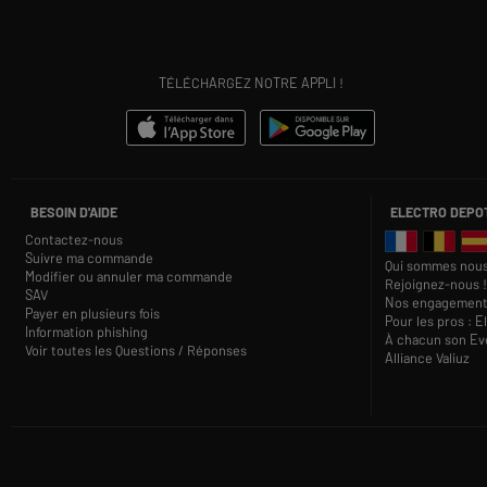
TÉLÉCHARGEZ NOTRE APPLI !
BESOIN D'AIDE
ELECTRO DEPO
Contactez-nous
Suivre ma commande
Qui sommes nous
Modifier ou annuler ma commande
Rejoignez-nous !
SAV
Nos engagement
Payer en plusieurs fois
Pour les pros : E
Information phishing
À chacun son Eve
Voir toutes les Questions / Réponses
Alliance Valiuz