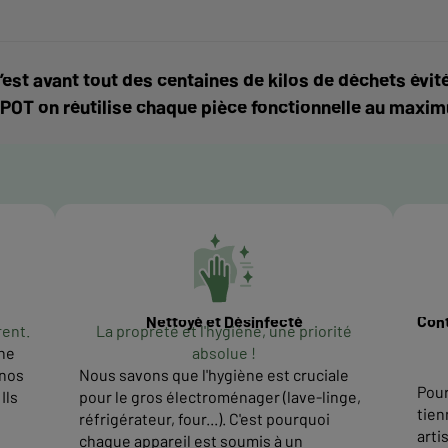
’est avant tout des centaines de kilos de déchets é
POT on réutilise chaque pièce fonctionnelle au maxi
Nettoyé et Désinfecté
Cont
rent.
La propreté et l'hygiène, une priorité
ne
absolue !
 nos
Nous savons que l'hygiène est cruciale
Pour
Ils
pour le gros électroménager (lave-linge,
tien
réfrigérateur, four...). C'est pourquoi
arti
chaque appareil est soumis à un