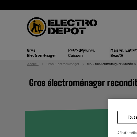
Gros
Petit-déjeuner,
Maison, Entret
Electroménager
Cuisson
Beauté
Accueil
Gros
Electroménager
Gros électroménager reconditio
Gros électroménager recondi
Tout 
Afin d'amélio