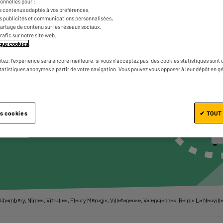
onnelles pour :
GROS
s contenus adaptés à vos préférences,
GER
es publicités et communications personnalisées,
e partage de contenu sur les réseaux sociaux,
NÉ
trafic sur notre site web.
tique cookies
.
VOUS
tez, l'expérience sera encore meilleure, si vous n'acceptez pas, des cookies statistiques sont 
statistiques anonymes à partir de votre navigation. Vous pouvez vous opposer à leur dépôt en g
ir les produits
es cookies
✔ TOUT
u ville
hambéry, Nîmes, Vitrolles, Fleury Mérogis, Villetaneuse, Valenciennes, Reims La Neuvillet