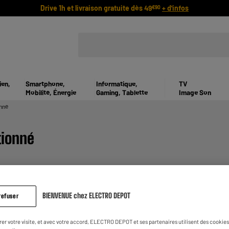
Drive 1h et livraison gratuite dès 49
+ d'infos
€90
ien,
Smartphone,
Informatique,
TV
Mobilité, Énergie
Gaming, Tablette
Image Son
nné
tionné
BIENVENUE chez ELECTRO DEPOT
refuser
rer votre visite, et avec votre accord, ELECTRO DEPOT et ses partenaires utilisent des cookies 