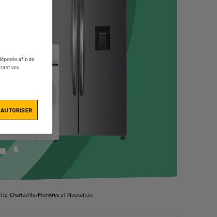
déposés afin de
érant vos
 AUTORISER
te, Charleville-Mézières et Rivesaltes.