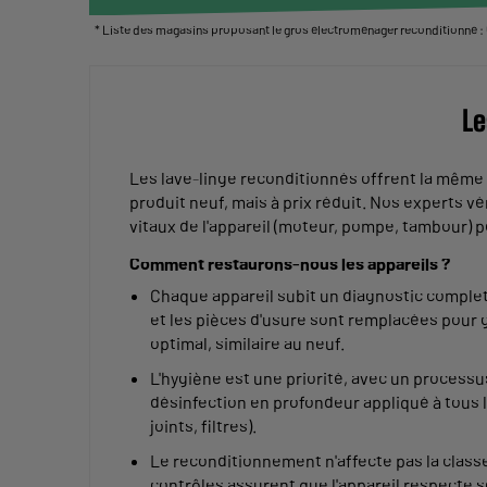
* Liste des magasins proposant le gros électroménager reconditionné : C
Le
Les lave-linge reconditionnés offrent la même 
produit neuf, mais à prix réduit. Nos experts vé
vitaux de l'appareil (moteur, pompe, tambour) po
Comment restaurons-nous les appareils ?
Chaque appareil subit un diagnostic complet 
et les pièces d'usure sont remplacées pour
optimal, similaire au neuf.
L'hygiène est une priorité, avec un process
désinfection en profondeur appliqué à tous 
joints, filtres).
Le reconditionnement n'affecte pas la classe
contrôles assurent que l'appareil respecte s