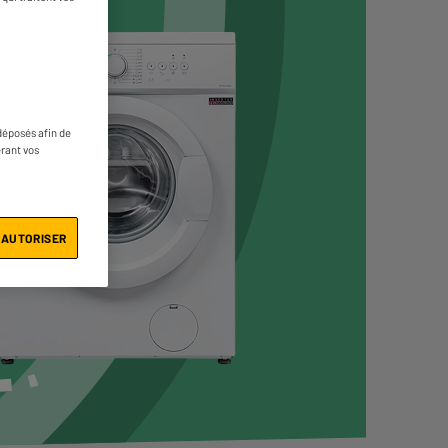
déposés afin de
érant vos
 AUTORISER