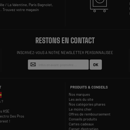
lle / La Valentine,
Paris Bagnolet,
..
Trouvez votre magasin
RESTONS EN CONTACT
INSCRIVEZ-VOUS À NOTRE NEWSLETTER PERSONNALISÉE
OK
T
PRODUITS & CONSEILS
Nos marques
Les avis du site
 ?
Nos catégories phares
Le moins cher
s RSE
Offres de remboursement
lectro Des Pros
Conseils produits
rest !
Cartes cadeaux
Carnet d'entretien