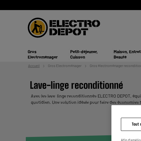
Gros
Petit-déjeuner,
Maison, Entret
Electroménager
Cuisson
Beauté
Accueil
Gros
Electroménager
Gros électroménager reconditio
Lave-linge reconditionné
Avec les lave-linge reconditionnés ELECTRO DEPOT, équipez
quotidien. Une solution idéale pour faire des économie
chers, disponibles en plusieurs capacités pour répondre 
Tout 
Afin d'amélio