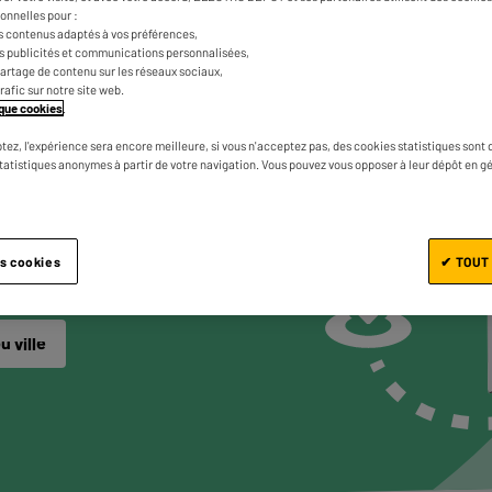
onnelles pour :
s contenus adaptés à vos préférences,
es publicités et communications personnalisées,
e partage de contenu sur les réseaux sociaux,
trafic sur notre site web.
VE-LINGE
tique cookies
.
NÉS
tez, l'expérience sera encore meilleure, si vous n'acceptez pas, des cookies statistiques sont 
statistiques anonymes à partir de votre navigation. Vous pouvez vous opposer à leur dépôt en g
VOUS
ir les produits
es cookies
✔ TOUT
u ville