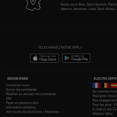
Rosny-sous-Bois,
Saint-Quentin,
Marsei
Valence,
Varennes,
Laval,
Saint-Brieuc
.
TÉLÉCHARGEZ NOTRE APPLI !
BESOIN D'AIDE
ELECTRO DEPO
Contactez-nous
Suivre ma commande
Qui sommes nous
Modifier ou annuler ma commande
Rejoignez-nous !
SAV
Nos engagement
Payer en plusieurs fois
Pour les pros : E
Information phishing
À chacun son Eve
Voir toutes les Questions / Réponses
Alliance Valiuz