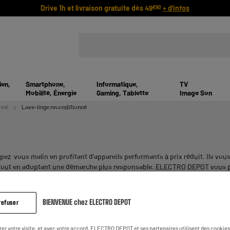
Drive 1h et livraison gratuite dès 49
+ d'infos
€90
ien,
Smartphone,
Informatique,
TV
Mobilité, Énergie
Gaming, Tablette
Image Son
nné
Lave-linge reconditionné
-vous malin en profitant d’appareils performants à prix réduit. Ils vous 
s tout en adoptant une démarche plus responsable. ELECTRO DEPOT vous p
à tous vos besoins.
BIENVENUE chez ELECTRO DEPOT
refuser
rer votre visite, et avec votre accord, ELECTRO DEPOT et ses partenaires utilisent des cookies 