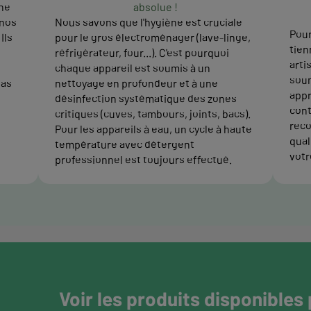
ne
absolue !
 nos
Nous savons que l'hygiène est cruciale
Pour
Ils
pour le gros électroménager (lave-linge,
tien
réfrigérateur, four...). C'est pourquoi
arti
chaque appareil est soumis à un
soum
pas
nettoyage en profondeur et à une
appr
désinfection systématique des zones
cont
critiques (cuves, tambours, joints, bacs).
reco
Pour les appareils à eau, un cycle à haute
quali
température avec détergent
votr
professionnel est toujours effectué.
Voir les produits disponibles