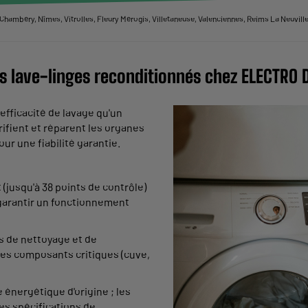
hambéry, Nîmes, Vitrolles, Fleury Mérogis, Villetaneuse, Valenciennes, Reims La Neuvillet
s lave-linges reconditionnés chez ELECTRO 
efficacité de lavage qu'un
rifient et réparent les organes
ur une fiabilité garantie.
(jusqu'à 38 points de contrôle)
 garantir un fonctionnement
us de nettoyage et de
les composants critiques (cuve,
 énergétique d'origine ; les
es spécifications de