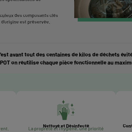
iculeux des composants clés
e d'origine est préservée.
’est avant tout des centaines de kilos de déchets é
POT on réutilise chaque pièce fonctionnelle au maxi
Nettoyé et Désinfecté
Cont
rent.
La propreté et l'hygiène, une priorité