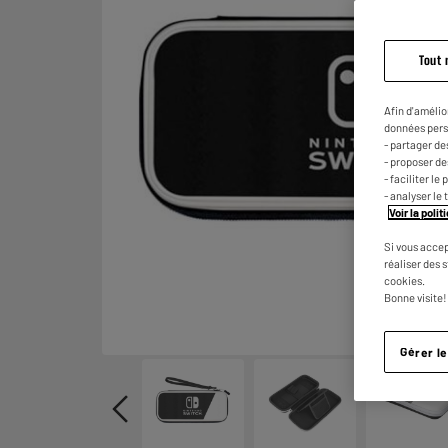
Tout 
Afin d'amélio
données pers
- partager de
- proposer d
- faciliter l
- analyser le 
Voir la poli
Si vous accep
réaliser des 
cookies.
Bonne visite!
Gérer l