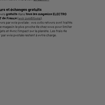
urs et échanges gratuits
ours
gratuits
dans
tous les magasins ELECTRO
 de France
(
voir conditions
).
urs par voie postale : vos colis retours sont traités
le magasin le plus proche de chez vous pour limiter
ajets et donc l’impact sur la planète. Les frais de
 par voie postale restent à votre charge.