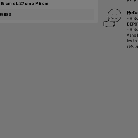
 15 cm x L 27 cm x P 5 cm
Reto
95683
- Ret
DEPOT
- Reto
dans 
les tr
retour