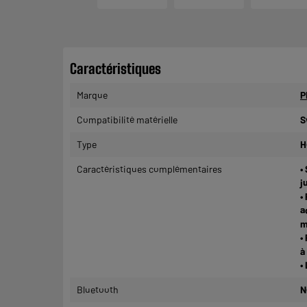
Caractéristiques
Marque
P
Compatibilité matérielle
S
Type
H
Caractéristiques complémentaires
•
j
•
a
m
•
à
•
Bluetooth
N