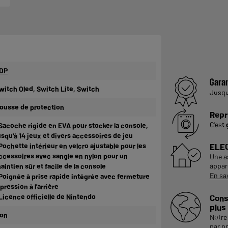
DP
Garan
witch Oled, Switch Lite, Switch
Jusq
ousse de protection
Repr
C'est
 Sacoche rigide en EVA pour stocker la console,
usqu'à 14 jeux et divers accessoires de jeu
 Pochette intérieur en velcro ajustable pour les
ELE
ccessoires avec sangle en nylon pour un
Une a
appare
aintien sûr et facile de la console
En sa
 Poignée à prise rapide intégrée avec fermeture
 pression à l'arrière
 Licence officielle de Nintendo
Cons
plus
on
Notre 
par p