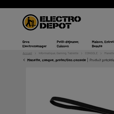
Gros
Petit-déjeuner,
Maison, Entret
Electroménager
Cuisson
Beauté
Accueil
Informatique,
Gaming, Tablette
CONSOLE
Manette
Manette, casque, protection console
Produit précéd