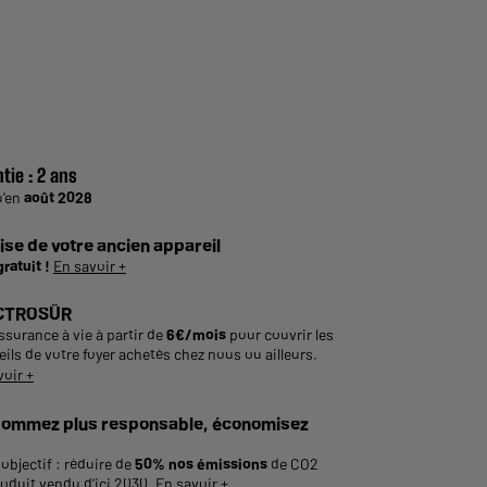
tie :
2 ans
u'en
août 2028
ise de votre ancien appareil
gratuit !
En savoir +
CTROSÛR
ssurance à vie à partir de
6€/mois
pour couvrir les
ils de votre foyer achetés chez nous ou ailleurs.
voir +
ommez plus responsable, économisez
objectif : réduire de
50% nos émissions
de CO2
roduit vendu d'ici 2030.
En savoir +