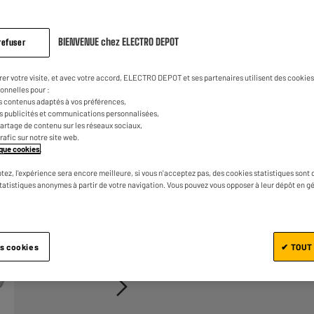
même
page.
BIENVENUE chez ELECTRO DEPOT
refuser
rer votre visite, et avec votre accord, ELECTRO DEPOT et ses partenaires utilisent des cookies 
onnelles pour :
s contenus adaptés à vos préférences,
es publicités et communications personnalisées,
e partage de contenu sur les réseaux sociaux,
Ajouter au panier
trafic sur notre site web.
tique cookies
.
tez, l'expérience sera encore meilleure, si vous n'acceptez pas, des cookies statistiques sont 
statistiques anonymes à partir de votre navigation. Vous pouvez vous opposer à leur dépôt en g
1/3
es cookies
✔ TOUT