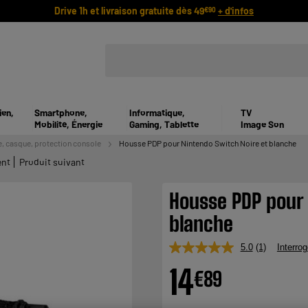
Drive 1h et livraison gratuite dès 49
+ d'infos
€90
ien,
Smartphone,
Informatique,
TV
Mobilité, Énergie
Gaming, Tablette
Image Son
, casque, protection console
Housse PDP pour Nintendo Switch Noire et blanche
ent
Produit suivant
Housse PDP pour 
blanche
5.0
(1)
Interrog
Lire
1
14
€
89
avis.
Lien
sur
la