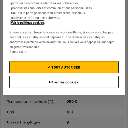
- partager des contenus adaptés à vos préférences,
Caractéristiques
- proposer des publicités et communications personnalisées,
- faciliter le partage de contenu sur les réseaux sociaux,
- analyser le trafic sur notre site web.
Marque
VALBERG
Voir la politique cookies
.
Type de four
Four multifonctions
Si vous acceptez, l'expérience sera encore meilleure, si vous n'acceptez pas,
des cookies statistiques sont déposés afin de réaliser des statistiques
Mode de cuisson
Chaleur tournante
anonymes à partir de votre navigation. Vous pouvez vous opposer à leur dépôt
en gérant vos cookies.
Volume utile total
65L
Bonne visite!
Nettoyage du four
Hydrolyse
✔ TOUT AUTORISER
Type de porte
Classique
Programmable
Oui
Gérer les cookies
Nombre de modes de cuisson
8
Température maximale (°C)
250°C
Grill
Oui
Classe énergétique
A