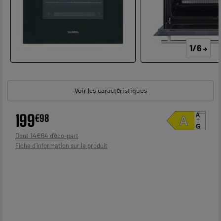
1/6
Voir les caractéristiques
199
€
98
14
€
64
Dont
Fiche d'information sur le produit