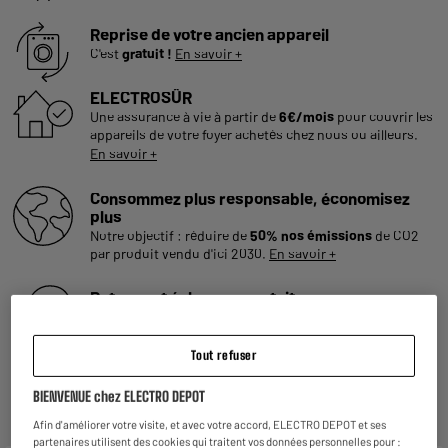
Reprise de votre ancien appareil
C'est
gratuit !
En savoir +
ELECTROSÛR
Une assurance à vie à partir de
6€/mois
pour couvrir les
appareils de votre foyer achetés chez nous ou ailleurs.
En savoir +
Consommez plus responsable, économisez
plus
Notre objectif : réduire de
50% nos émissions
de CO2
par produit vendu d'ici 2030.
En savoir +
Retours et échanges gratuits
- Retours
gratuits
dans
tous les magasins ELECTRO
DEPOT de France
(
voir conditions
).
- Retours par voie postale : vos colis retours sont traités
Tout refuser
dans le magasin le plus proche de chez vous pour limiter
les trajets et donc l’impact sur la planète. Les frais de
BIENVENUE chez ELECTRO DEPOT
retour par voie postale restent à votre charge.
Afin d'améliorer votre visite, et avec votre accord, ELECTRO DEPOT et ses
partenaires utilisent des cookies qui traitent vos données personnelles pour :