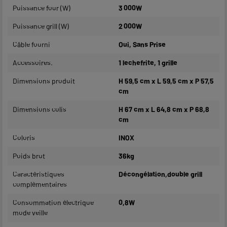
Puissance four (W)
3 000W
Puissance grill (W)
2 000W
Câble fourni
Oui, Sans Prise
Accessoires.
1 lechefrite, 1 grille
Dimensions produit
H 59,5 cm x L 59,5 cm x P 57,5
cm
Dimensions colis
H 67 cm x L 64,8 cm x P 68,8
cm
Coloris
INOX
Poids brut
36kg
Caractéristiques
Décongélation,double grill
complémentaires
Consommation électrique
0,8W
mode veille