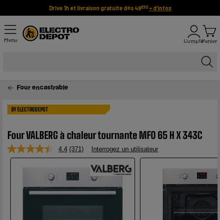
Drive 1h et livraison gratuite dès 49
+ d'infos
€90
Menu
Compte
Panier
Four encastrable
BY ELECTRODEPOT
Four VALBERG à chaleur tournante MFO 65 H X 343C
4.4
(371)
Interrogez un utilisateur
Lire
371
avis.
Lien
sur
la
même
page.