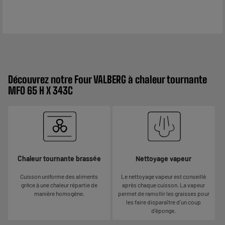
Découvrez notre Four VALBERG à chaleur tournante
MFO 65 H X 343C
Chaleur tournante brassée
Nettoyage vapeur
Cuisson uniforme des aliments
Le nettoyage vapeur est conseillé
grâce à une chaleur répartie de
après chaque cuisson. La vapeur
manière homogène.
permet de ramollir les graisses pour
les faire disparaître d’un coup
d’éponge.