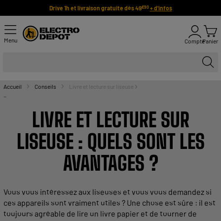
Drive 1h et livraison gratuite dès 49
+ d'infos
€90
Menu
Compte
Panier
Accueil
Conseils
Livre et lecture sur liseuse
-
LIVRE
ET
LECTURE
SUR
LISEUSE
: QUELS SONT LES
AVANTAGES
?
Vous vous intéressez aux
liseuses
et vous vous demandez si
ces
appareils
sont vraiment utiles ? Une chose est sûre : il est
toujours agréable de lire un
livre
papier
et de tourner de