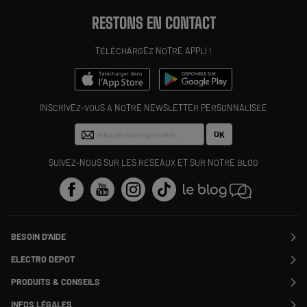
RESTONS EN CONTACT
TÉLÉCHARGEZ NOTRE APPLI !
INSCRIVEZ-VOUS À NOTRE NEWSLETTER PERSONNALISÉE
OK
SUIVEZ-NOUS SUR LES RÉSEAUX ET SUR NOTRE BLOG
BESOIN D'AIDE
Contactez-nous
ELECTRO DEPOT
Suivre ma commande
Modifier ou annuler ma commande
PRODUITS & CONSEILS
SAV
Qui sommes nous ?
Nos marques
Payer en plusieurs fois
INFOS LÉGALES
Rejoignez-nous !