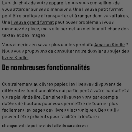
Lors du choix de votre
appareil
, nous vous conseillons de
vous attarder
sur
ses dimensions. Une
liseuse
petit
format
peut être pratique à transporter et à ranger dans vos affaires.
Une
liseuse grand format
peut poser problème si vous
manquez de place, mais elle
permet
un
meilleur
affichage des
textes
et des images.
Vous aimeriez en savoir plus
sur
les produits
Amazon Kindle
?
Nous vous proposons de consulter notre dossier au sujet des
livres Kindle
.
De nombreuses fonctionnalités
Contrairement aux
livres
papier
, les
liseuses
disposent de
différentes fonctionnalités qui participent à votre confort et à
votre plaisir de lire. Certaines
liseuses
sont par exemple
dotées de boutons pour vous
permettre
de tourner plus
facilement les
pages
des
livres électroniques
. Des
outils
peuvent être présents pour faciliter la
lecture
:
changement de police et de taille de caractères ;