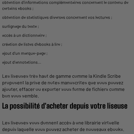
obtention d'informations complémentaires concernant le contenu de
certains
ebooks
;
obtention de statistiques diverses concernant vos
lectures
;
surlignage du
texte
;
accès à un dictionnaire ;
création de listes d'
ebooks
à lire ;
ajout d'un marque-
page
;
ajout d'annotations...
Les
liseuses
très haut de gamme comme la
Kindle
Scribe
proposent la prise de notes manuscrites que vous pouvez
ajouter, effacer ou exporter sous forme de fichiers comme
bon vous semble.
La possibilité d'
acheter
depuis votre
liseuse
Les
liseuses
vous donnent accès à une
librairie
virtuelle
depuis laquelle vous pouvez
acheter
de
nouveaux
ebooks
.