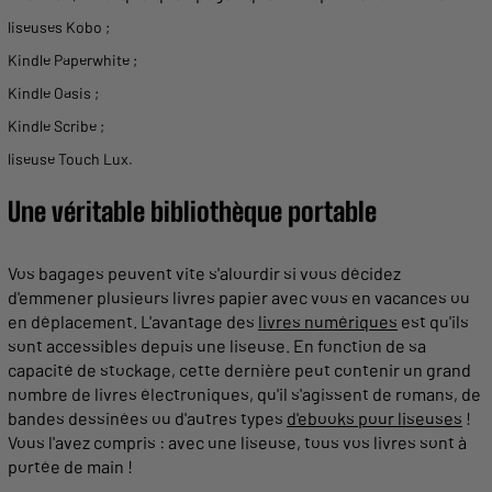
liseuses Kobo
;
Kindle Paperwhite
;
Kindle Oasis
;
Kindle Scribe
;
liseuse Touch Lux
.
Une véritable bibliothèque portable
Vos bagages peuvent vite s'alourdir si vous décidez
d'emmener plusieurs
livres
papier
avec vous en vacances ou
en déplacement. L'
avantage
des
livres numériques
est qu'ils
sont accessibles depuis une
liseuse
. En fonction de sa
capacité de stockage, cette dernière peut contenir un
grand
nombre de
livres
électroniques, qu'il s'agissent de
romans
, de
bandes dessinées ou d'autres types
d'ebooks pour liseuses
!
Vous l'avez compris : avec une
liseuse
, tous vos
livres
sont à
portée de
main
!