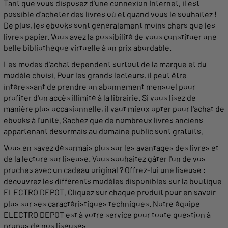
Tant que vous disposez d'une connexion Internet, il est
possible d'
acheter
des
livres
où et quand vous le souhaitez !
De plus, les
ebooks
sont généralement moins chers que les
livres
papier
. Vous avez la possibilité de vous constituer une
belle bibliothèque virtuelle à un prix abordable.
Les modes d'
achat
dépendent surtout de la marque et du
modèle choisi. Pour les
grands
lecteurs
, il peut être
intéressant de prendre un abonnement mensuel pour
profiter d'un accès illimité à la
librairie
. Si vous lisez de
manière plus occasionnelle, il vaut mieux opter pour l'
achat
de
ebooks
à l'unité. Sachez que de nombreux
livres
anciens
appartenant désormais au domaine public sont gratuits.
Vous en savez désormais plus
sur
les
avantages
des
livres
et
de la
lecture
sur
liseuse
. Vous souhaitez gâter l'un de vos
proches avec un
cadeau
original ? Offrez-lui une
liseuse
:
découvrez les différents modèles disponibles
sur
la boutique
ELECTRO DEPOT. Cliquez
sur
chaque produit pour en savoir
plus
sur
ses caractéristiques techniques. Notre équipe
ELECTRO DEPOT est à votre
service
pour toute question à
propos de nos
liseuses
.