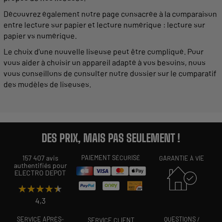
Découvrez également notre
page
consacrée à la comparaison
entre
lecture
sur
papier
et
lecture
numérique :
lecture
sur
papier vs numérique.
Le choix d'une
nouvelle
liseuse
peut être compliqué. Pour
vous aider à choisir un
appareil
adapté à vos besoins, nous
vous conseillons de consulter notre dossier
sur
le comparatif
des modèles de liseuses.
DES PRIX, MAIS PAS SEULEMENT !
157 407 avis
PAIEMENT SÉCURISÉ
GARANTIE À VIE
authentifiés pour
ELECTRO DEPOT
★★★★★
★★★★★
4,3
SERVICE APRÈS-
QUESTIONS /
SERVICE CLIENT