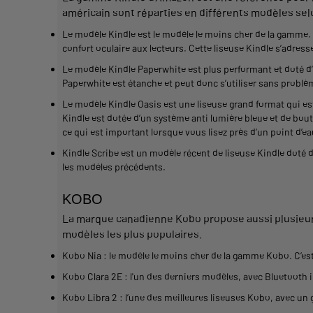
américain sont réparties en différents modèles sel
Le modèle
Kindle
est le modèle le
moins cher
de la
gamme
.
confort
oculaire aux
lecteurs
. Cette
liseuse
Kindle
s’adresse
Le modèle
Kindle Paperwhite
est plus performant et doté d’
Paperwhite est étanche et peut donc s’
utiliser
sans problème
Le modèle
Kindle Oasis
est une
liseuse grand format
qui es
Kindle
est dotée d’un système anti lumière bleue et de bou
ce qui est important lorsque vous lisez près d’un point d’ea
Kindle Scribe
est un modèle récent de
liseuse
Kindle
doté d
les modèles précédents.
KOBO
La marque canadienne
Kobo
propose aussi plusieu
modèles les plus populaires.
Kobo
Nia : le modèle le
moins cher
de la
gamme
Kobo
. C’es
Kobo
Clara 2E : l'un des derniers modèles, avec Bluetooth i
Kobo
Libra
2 : l’une des
meilleures
liseuses
Kobo
, avec un