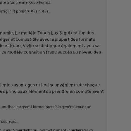
uite à l’ancienne
Kobo
Forma.
orriger et prendre des notes.
onomie
. Le modèle
Touch
Lux 5, qui est l’un des
léger et compatible avec la plupart des
formats
le
et
Kobo
. Vivlio se distingue également avec sa
, ce modèle connaît un franc succès au niveau des
dier les avantages et les inconvénients de chaque
i les principaux éléments à prendre en compte avant
s une
liseuse
grand
format
possède généralement un
s
couleurs
.
nologie
Smartlight
qui
permet
d’
adapter
l’éclairage en