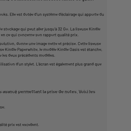
ooks
. Elle est dotée d’un système d’éclairage qui apporte du
de
stockage
qui peut aller jusqu’à 32 Go. La
liseuse
Kindle
en ce qui concerne son rapport qualité prix.
olution, donne une image nette et précise. Cette
liseuse
use
Kindle
Paperwhite, le modèle
Kindle
Oasis
est étanche,
ue les deux précédents modèles.
tilisation d’un stylet. L’écran est également plus
grand
que
s
avancé
permettant
la prise de notes. Voici les
use
.
ité prix est excellent.