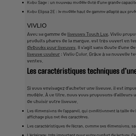
Kobo
Sage : un
nouveau
modèle doté d’une
grande
capacit
Kobo
Elipsa 2E : le modèle haut de
gamme
adapté aux prof
VIVLIO
Avec sa
gamme
de
liseuses Touch Lux
, Vivlio prop
produits phares de la marque, est très
ouvert
en te
d'
ebooks pour liseuses
. Il s'agit sans doute d'une d
liseuse couleur
: Vivlio
Color
. Grâce à sa
nouvelle
te
ventes.
Les caractéristiques techniques d’un
Si vous envisagez d’acheter une
liseuse
, il est im
modèle. À ce titre, nous vous proposons d’ailleurs 
de choisir votre
liseuse
.
Les dimensions de l’appareil, qui conditionnent la taille de 
affichage plus net des caractères.
Les caractéristiques de l’écran, comme ses dimensions, sa 
L’éclairage, très important pour votre
confort
de lecture. C