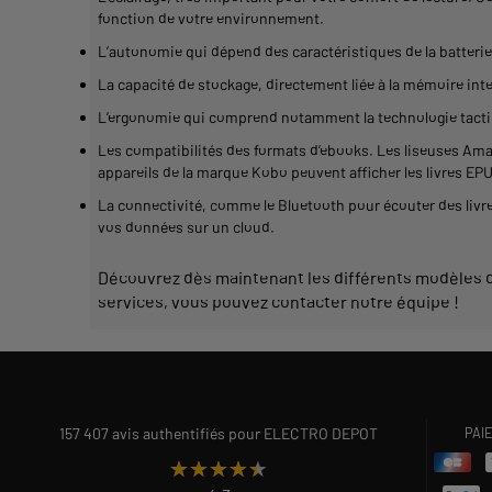
fonction
de votre environnement.
L’
autonomie
qui dépend des caractéristiques de la batterie
La capacité de
stockage
, directement liée à la mémoire int
L’ergonomie qui comprend notamment la technologie
tacti
Les compatibilités des
formats
d’
ebooks
. Les
liseuses
Ama
appareils de la marque
Kobo
peuvent afficher les
livres
EPUB
La connectivité, comme le Bluetooth pour écouter des
livr
vos données sur un cloud.
Découvrez dès maintenant les différents modèles
services, vous pouvez contacter notre équipe !
157 407 avis authentifiés pour ELECTRO DEPOT
PAI
★★★★★
★★★★★