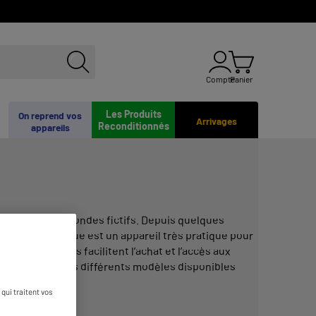
Compte
Panier
Les Produits
On reprend vos
Arrivages
Reconditionnés
appareils
ns différents mondes fictifs. Depuis quelques
iseuse
numérique est un appareil très pratique pour
ages
, les
liseuses
facilitent l’
achat
et l’accès aux
? Découvrez les différents modèles disponibles
qui traitent vos