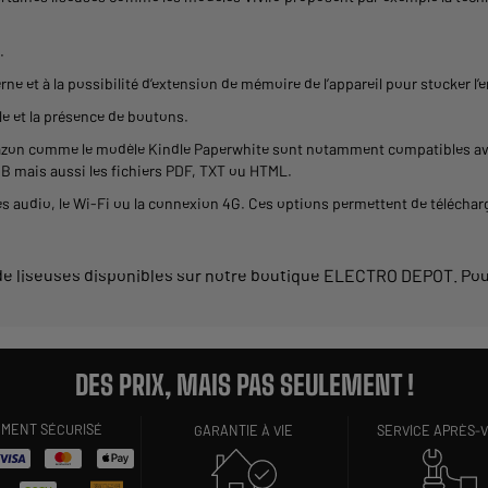
.
erne et à la possibilité d’extension de mémoire de l’appareil pour stocker 
le
et la présence de boutons.
zon
comme le modèle
Kindle
Paperwhite sont notamment compatibles av
 mais aussi les fichiers
PDF
, TXT ou HTML.
es
audio
, le Wi-Fi ou la connexion 4G. Ces options
permettent
de téléchar
 de
liseuses
disponibles sur notre boutique ELECTRO DEPOT. Pour
DES PRIX, MAIS PAS SEULEMENT !
EMENT SÉCURISÉ
GARANTIE À VIE
SERVICE APRÈS-