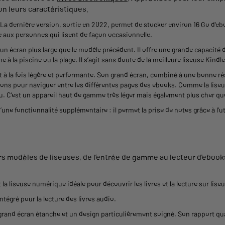
on leurs caractéristiques.
 La dernière version, sortie en 2022,
permet
de stocker environ 16 Go d'
eb
 aux personnes qui lisent de façon occasionnelle.
un écran plus large que le modèle précédent. Il offre une
grande
capacité 
 à la piscine ou la plage. Il s’agit sans doute de la meilleure
liseuse
Kindle
t à la fois légère et performante. Son
grand
écran, combiné à une bonne rés
tons pour naviguer entre les différentes pages des
ebooks
. Comme la
lise
u. C’est un appareil haut de
gamme
très léger mais également plus cher q
’une fonctionnalité supplémentaire : il
permet
la prise de notes grâce à l’u
rs modèles de
liseuses
, de l’entrée de
gamme
au
lecteur
d'ebook
t la
liseuse
numérique idéale pour découvrir les
livres et la lecture sur lise
ntégré pour la lecture des
livres
audio
.
grand
écran étanche et un design particulièrement soigné. Son rapport qual