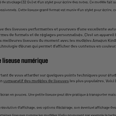
é de
stockage
(32 Go) et d’un stylet pour écrire des notes. Ce modèle fait s
essionnels. Cette
liseuse
grand
format
est munie d’un stylet pour écrire, c
ose des
liseuses
performantes et pourvues d’une excellente
aut
rmes de
formats
et de réglages personnalisés. C’est un appareil 
es
meilleures
liseuses
du moment avec les modèles
Amazon
Kind
chnologie d’écran qui
permet
d’afficher des contenus en
couleur
e
liseuse
numérique
portant de vous attarder sur quelques points techniques pour étu
un
comparatif des modèles de liseuses
les plus populaires. Voic
l’écran en
pouces
. Une petite
liseuse
peut être pratique à transporter mai
résolution d’affichage, ses options d’éclairage, son éventuel affichage de
ertaines
liseuses
comme les modèles Vivlio proposent par exemple la tech