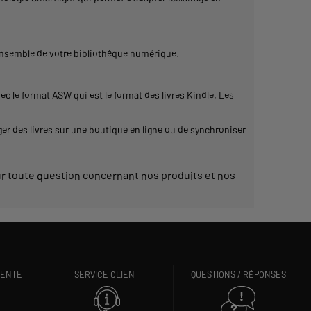
l’ensemble de votre bibliothèque numérique.
ec le
format
ASW qui est le
format
des
livres Kindle
. Les
ger des
livres
sur une boutique en ligne ou de synchroniser
 toute question concernant nos produits et nos
VENTE
SERVICE CLIENT
QUESTIONS / RÉPONSES