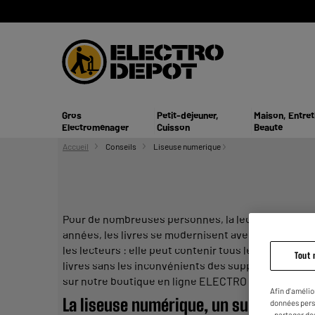
Gros
Petit-déjeuner,
Maison, Entret
Electroménager
Cuisson
Beauté
Accueil
Conseils
Liseuse numerique
Pour de nombreuses personnes, la lecture est un lo
années, les
livres
se modernisent avec le dévelop
les
lecteurs
: elle peut contenir tous leurs
livres
fav
Tout 
livres
sans les inconvénients des supports
papier
.
sur notre boutique en ligne ELECTRO DEPOT.
Afin d'amélio
La
liseuse
numérique, un support inc
données pers
- partager de