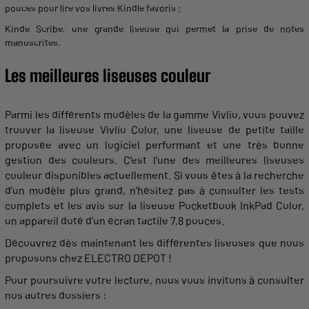
pouces
pour lire vos
livres Kindle
favoris ;
Kinde Scribe
, une
grande
liseuse
qui
permet
la
prise
de notes
manuscrites.
Les
meilleures
liseuses
couleur
Parmi les différents modèles de la
gamme
Vivlio
, vous pouvez
trouver la
liseuse
Vivlio
Color
, une
liseuse
de
petite
taille
proposée avec un logiciel performant et une très bonne
gestion des
couleurs
. C’est l’une des
meilleures
liseuses
couleur
disponibles actuellement. Si vous êtes à la recherche
d’un modèle plus
grand
, n’hésitez pas à consulter les tests
complets
et les avis sur la
liseuse
Pocketbook InkPad
Color
,
un
appareil
doté d’un écran tactile 7,8
pouces
.
Découvrez dès maintenant les différentes
liseuses
que nous
proposons
chez ELECTRO DEPOT !
Pour poursuivre votre
lecture
, nous vous invitons à consulter
nos autres dossiers :