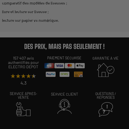
comparatif des modèles de liseuses
;
livre et lecture sur liseuse
;
lecture sur papier vs numérique
.
DES PRIX, MAIS PAS SEULEMENT !
157 407 avis
PAIEMENT SÉCURISÉ
GARANTIE À VIE
authentifiés pour
ELECTRO DEPOT
★★★★★
★★★★★
4,3
SERVICE APRÈS-
QUESTIONS /
SERVICE CLIENT
VENTE
RÉPONSES