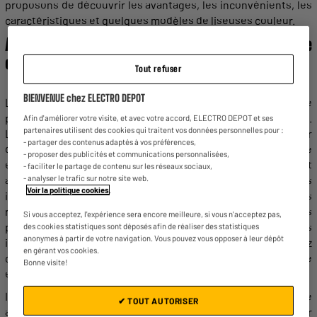
proposons
de découvrir les avantages, les inconvénients, les
caractéristiques et quelques modèles de
liseuses
couleur
.
Avantages et inconvénients de la
liseuse
couleur
Tout refuser
BIENVENUE chez ELECTRO DEPOT
L’un des principaux avantages de la
liseuse
couleur
est qu’elle
permet
d’afficher la
couleur
des contenus qui en contiennent.
Afin d'améliorer votre visite, et avec votre accord, ELECTRO DEPOT et ses
partenaires utilisent des cookies qui traitent vos données personnelles pour :
Les
ebooks pour liseuses
les plus susceptibles de contenir
- partager des contenus adaptés à vos préférences,
des
couleurs
sont les bandes dessinées : la plupart d’entre
- proposer des publicités et communications personnalisées,
elles sont très colorées ! Dans ce cas, l’écran
couleur
permet
- faciliter le partage de contenu sur les réseaux sociaux,
- analyser le trafic sur notre site web.
au
lecteur
de se plonger de ces récits de façon plus
Voir la politique cookies
.
immersive. Il en est de même pour les contenus illustrés. Les
représentations, les images, les photographies et les dessins
Si vous acceptez, l'expérience sera encore meilleure, si vous n'acceptez pas,
présents dans certains
livres numériques
sont bien plus
des cookies statistiques sont déposés afin de réaliser des statistiques
anonymes à partir de votre navigation. Vous pouvez vous opposer à leur dépôt
intéressants lorsqu’ils sont visionnés en
couleur
. Si vous lisez
en gérant vos cookies.
ce type de contenu, la
liseuse numérique
couleur
est adaptée
Bonne visite!
et constitue un très bon choix.
Il peut être également intéressant de profiter d’une interface
✔ TOUT AUTORISER
avec des menus et des sections en
couleur
pour améliorer