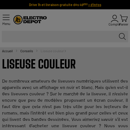
Drive 1h et livraison gratuite dès 49
+ d'infos
€90
Menu
Compte
Panier
Accueil
Conseils
Liseuse couleur
LISEUSE
COULEUR
De
nombreux
amateurs de
liseuses
numériques
utilisent
des
appareils
avec un affichage en noir et blanc. Mais qu’en est-il
des
liseuses
couleur
? Sur le marché de la
liseuse
, il n’existe
encore que peu de modèles
proposant
un écran
couleur
. Il
faut dire que cela n’est pas très utile pour les
lecteurs
de
romans, mais l’intérêt est bien plus
grand
pour celles et ceux
qui lisent des bandes dessinées. Vous aimeriez savoir s’il est
intéressant d’
acheter
une
liseuse
couleur
? Nous vous