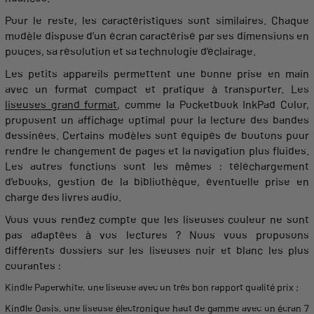
Pour le reste, les caractéristiques sont similaires. Chaque
modèle dispose d’un écran caractérisé par ses dimensions en
pouces
, sa résolution et sa
technologie
d’éclairage.
Les
petits
appareils
permettent
une bonne
prise
en main
avec un
format
compact et pratique à transporter. Les
liseuses grand format
, comme la Pocketbook InkPad
Color
,
proposent
un affichage optimal pour la
lecture
des bandes
dessinées. Certains modèles sont équipés de boutons pour
rendre le changement de
pages
et la navigation plus fluides.
Les autres
fonctions
sont les mêmes : téléchargement
d’
ebooks
, gestion de la bibliothèque, éventuelle
prise
en
charge des
livres
audio.
Vous vous rendez compte que les
liseuses
couleur
ne sont
pas adaptées à vos
lectures
? Nous vous
proposons
différents dossiers sur les
liseuses
noir et blanc les plus
courantes :
Kindle Paperwhite
, une
liseuse
avec un très bon rapport qualité prix ;
Kindle Oasis
, une
liseuse
électronique haut de
gamme
avec un écran 7