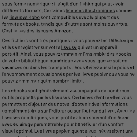
sous forme numérique : il s'agit d'un fichier qui peut avoir
différents
formats
. Certaines
liseuses électroniques
comme
les
liseuses Kobo
sont compatibles avec la plupart des
formats
d'
ebooks
, tandis que d'autres sont moins ouvertes.
C'est le cas des liseuses Amazon.
Ces fichiers sont très
pratiques
: vous pouvez les télécharger
et les enregistrer sur votre
liseuse
qui est un appareil
portatif. Ainsi, vous pouvez emmener l'ensemble des
ebooks
de votre bibliothèque numérique avec vous, que ce soit en
vacances ou dans les transports ! Vous évitez aussi le poids et
l'encombrement occasionnés par les livres
papier
que vous ne
pouvez emmener qu'en nombre limité.
Les
ebooks
sont généralement accompagnés de nombreux
outils
proposés par les liseuses. Certaines d'entre elles vous
permettent
d'ajouter des notes, d'obtenir des informations
complémentaires sur l'éditeur ou sur l'
auteur
du
livre
. Avec les
liseuses numériques, vous profitez bien souvent d'un écran
avec éclairage paramétrable pour bénéficier d'un confort
visuel optimal. Les livres
papier
, quant à eux, nécessitent une