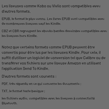
Les liseuses comme Kobo ou Vivlio sont compatibles avec
d'autres
formats
.
EPUB, le
format
le plus connu. Les
livres EPUB
sont compatibles avec
de nombreuses liseuses sauf les
Kindle
.
CBZ et CBR regroupent les
ebooks
bandes dessinées compatibles avec
les liseuses hors
Kindle
.
Notez que certains
formats
comme EPUB peuvent être
convertis pour être lus par les liseuses
Kindle
. Pour cela, il
suffit d'
utiliser
un logiciel de conversion tel que Calibre ou de
transférer vos fichiers sur une
liseuse
Amazon en
utilisant
l'application Send To
Kindle
.
D'autres
formats
sont courants :
PDF
, très répandu en ce qui concerne les documents ;
TXT, le
format
texte basique ;
les fichiers
audio
, compatibles avec les liseuses à connectivité
Bluetooth.