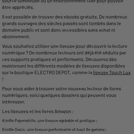
source lumineuse ou un environnement clair pour pouvoir
être appréciés.
Il est possible de trouver des
ebooks
gratuits. De nombreux
grands
ouvrages des siècles passés sont tombés dans le
domaine public
et sont donc accessibles sans achat ni
abonnement.
Vous souhaitez
utiliser
une
liseuse
pour découvrir la
lecture
numérique ? De nombreux
lecteurs
ont déjà été séduits par
ces
supports
pratiques
et performants. Découvrez dès
maintenant les différents modèles de liseuses disponibles
sur la boutique ELECTRO DEPOT, comme la
liseuse Touch Lux
!
Pour vous aider à trouver votre
nouveau
lecteur
de livres
numériques, voici quelques dossiers qui peuvent vous
intéresser.
Les liseuses et les livres Amazon :
Kindle Paperwhite
, une
liseuse
agréable et
pratique
;
Kindle Oasis
, une
liseuse
performante et haut de gamme ;