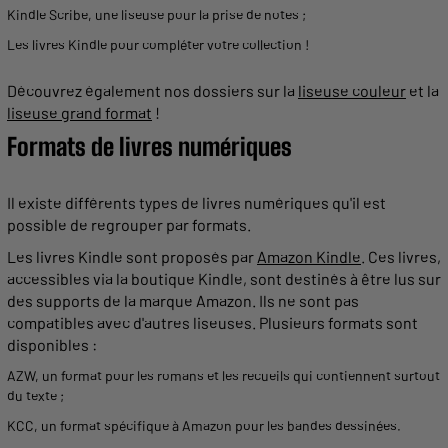
Kindle Scribe
, une
liseuse
pour la prise de notes ;
Les livres Kindle
pour compléter votre collection !
Découvrez également nos dossiers sur la
liseuse couleur
et la
liseuse grand format
!
Formats
de livres numériques
Il existe différents
types
de livres numériques qu'il est
possible de regrouper par
formats
.
Les livres
Kindle
sont proposés par
Amazon Kindle
. Ces livres,
accessibles via la boutique
Kindle
, sont destinés à être lus sur
des
supports
de la marque Amazon. Ils ne sont pas
compatibles avec d'autres liseuses. Plusieurs
formats
sont
disponibles :
AZW, un
format
pour les romans et les recueils qui contiennent surtout
du texte ;
KCC, un
format
spécifique à Amazon pour les bandes dessinées.