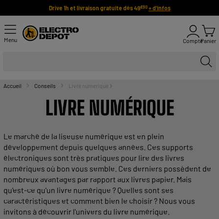
Drive 1h et livraison gratuite dès 49
+ d'infos
€90
Menu
Compte
Panier
Accueil
Conseils
Livre numerique
LIVRE NUMÉRIQUE
Le marché de la
liseuse
numérique est en plein
développement depuis quelques années. Ces
supports
électroniques sont très
pratiques
pour lire des livres
numériques où bon vous semble. Ces derniers possèdent de
nombreux avantages par rapport aux livres
papier
. Mais
qu'est-ce qu'un
livre
numérique ? Quelles sont ses
caractéristiques et comment bien le choisir ? Nous vous
invitons à découvrir l'univers du
livre
numérique.