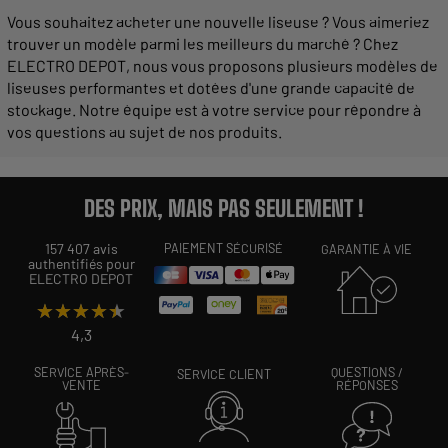
Vous souhaitez
acheter
une
nouvelle
liseuse
? Vous aimeriez
trouver un modèle parmi les
meilleurs
du marché ? Chez
ELECTRO DEPOT, nous vous
proposons
plusieurs modèles de
liseuses performantes et dotées d'une
grande
capacité de
stockage. Notre équipe est à votre
service
pour répondre à
vos questions au sujet de nos produits.
DES PRIX, MAIS PAS SEULEMENT !
157 407 avis
PAIEMENT SÉCURISÉ
GARANTIE À VIE
authentifiés pour
ELECTRO DEPOT
★★★★★
★★★★★
4,3
SERVICE APRÈS-
QUESTIONS /
SERVICE CLIENT
VENTE
RÉPONSES