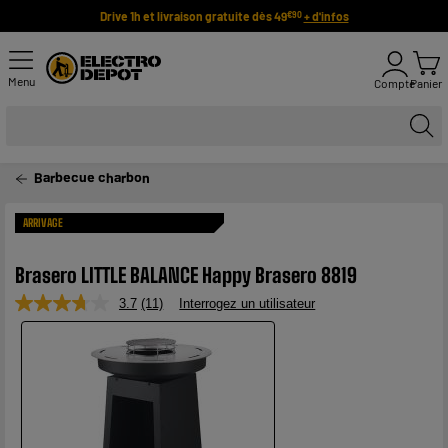
Drive 1h et livraison gratuite dès 49
+ d'infos
€90
Menu
Compte
Panier
Barbecue charbon
ARRIVAGE
Brasero LITTLE BALANCE Happy Brasero 8819
3.7
(11)
Interrogez un utilisateur
Lire
11
avis.
Lien
sur
la
même
page.