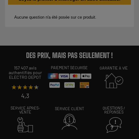
DES PRIX, MAIS PAS SEULEMENT !
157 407 avis
PAIEMENT SÉCURISÉ
GARANTIE À VIE
authentifiés pour
ELECTRO DEPOT
★★★★★
★★★★★
4,3
SERVICE APRÈS-
QUESTIONS /
SERVICE CLIENT
VENTE
RÉPONSES