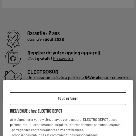
Garantie :
2 ans
Jusqu'en
août 2028
Reprise de votre ancien appareil
C'est
gratuit !
En savoir +
ELECTROSÛR
Une assurance à vie à partir de
6€/mois
pour couvrir les
appareils de votre foyer achetés chez nous ou ailleurs.
En savoir +
Tout refuser
Caractéristiques
BIENVENUE chez ELECTRO DEPOT
Afin d'améliorer votre visite, et avec votre accord, ELECTRO DEPOT et ses
Marque
LITTLE BALANCE
partenaires utilisent des cookies qui traitent vos données personnelles pour :
- partager des contenus adaptés à vos préférences,
Source d'énergie du BBQ
Charbon De Bois, Bois
- proposer des publicités et communications personnalisées,