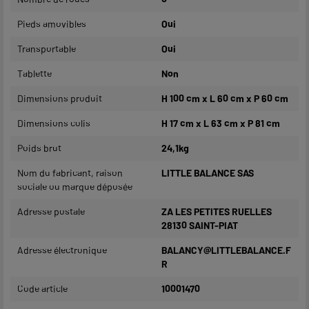
Pieds amovibles
Oui
Transportable
Oui
Tablette
Non
Dimensions produit
H 100 cm x L 60 cm x P 60 cm
Dimensions colis
H 17 cm x L 63 cm x P 81 cm
Poids brut
24,1kg
Nom du fabricant, raison
LITTLE BALANCE SAS
sociale ou marque déposée
Adresse postale
ZA LES PETITES RUELLES
28130 SAINT-PIAT
Adresse électronique
BALANCY@LITTLEBALANCE.F
R
Code article
10001470