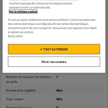
- faciliter le partage de contenu sur les réseaux sociaux,
Type d'utilisation
Extérieur
- analyser le trafic sur notre site web.
Voir la politique cookies
.
Nombre de personne(s)
12
Si vous acceptez, l'expérience sera encore meilleure, si vous n'acceptez pas,
Surface de cuisson (largeur en
60cm
des cookies statistiques sont déposés afin de réaliser des statistiques
anonymes à partir de votre navigation. Vous pouvez vous opposer à leur dépôt
cm)
en gérant vos cookies.
Bonne visite!
Surface de cuisson (longueur
60cm
en cm)
✔ TOUT AUTORISER
Grille amovible
Oui
Matière principale
Acier
Gérer les cookies
Matière intérieure
Acier
Nombre de niveaux de hauteur
1
de grille
Arrivée d'air réglable
Non
Vide cendre
Non
Nombre de roues
0