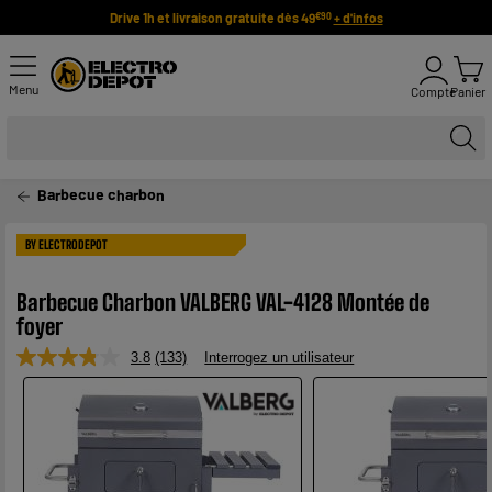
Drive 1h et livraison gratuite dès 49
+ d'infos
€90
Menu
Compte
Panier
Barbecue charbon
BY ELECTRODEPOT
Barbecue Charbon VALBERG VAL-4128 Montée de
foyer
3.8
(133)
Interrogez un utilisateur
Lire
133
avis.
Lien
sur
la
même
page.