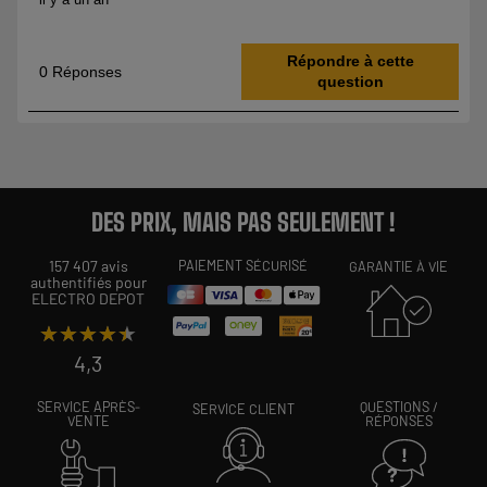
DES PRIX, MAIS PAS SEULEMENT !
157 407 avis
PAIEMENT SÉCURISÉ
GARANTIE À VIE
authentifiés pour
ELECTRO DEPOT
★★★★★
★★★★★
4,3
SERVICE APRÈS-
QUESTIONS /
SERVICE CLIENT
VENTE
RÉPONSES