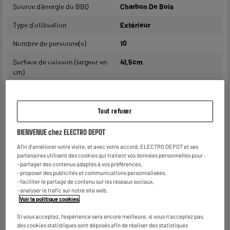
Source d'énergie du BBQ
Charbon De Bois
Type d'utilisation
Extérieur
Nombre de personne(s)
10
Surface de cuisson (largeur en
41,5cm
cm)
Surface de cuisson (longueur
56cm
en cm)
Tout refuser
Grille amovible
Oui
BIENVENUE chez ELECTRO DEPOT
Matière principale
Acier
Afin d'améliorer votre visite, et avec votre accord, ELECTRO DEPOT et ses
Matière intérieure
Acier
partenaires utilisent des cookies qui traitent vos données personnelles pour :
- partager des contenus adaptés à vos préférences,
- proposer des publicités et communications personnalisées,
Nombre de niveaux de hauteur
1
- faciliter le partage de contenu sur les réseaux sociaux,
de grille
- analyser le trafic sur notre site web.
Voir la politique cookies
.
Arrivée d'air réglable
Oui
Si vous acceptez, l'expérience sera encore meilleure, si vous n'acceptez pas,
Vide cendre
Oui
des cookies statistiques sont déposés afin de réaliser des statistiques