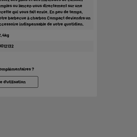
imples ou lancez-vous directement sur une
ecette qui vous fait envie. En peu de temps,
otre barbecue à charbon Compact deviendra un
ccessoire indispensable de votre quotidien.
2,4kg
0012132
complémentaires ?
e d'utilisation