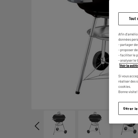
Tout 
Afin d'amélio
données pers
- partager de
- proposer d
- faciliter l
- analyser le 
Voir la poli
Si vous accep
réaliser des 
cookies.
Bonne visite!
Gérer l