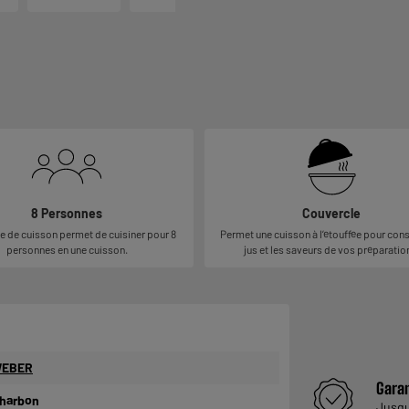
8 Personnes
Couvercle
e de cuisson permet de cuisiner pour 8
Permet une cuisson à l’étouffée pour cons
personnes en une cuisson.
jus et les saveurs de vos préparatio
EBER
Garan
harbon
Jusq