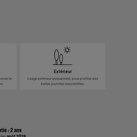
Extérieur
erver le
Usage extérieur uniquement, pour profiter des
ns.
belles journées ensoleillées.
tie :
2 ans
u'en
août 2028