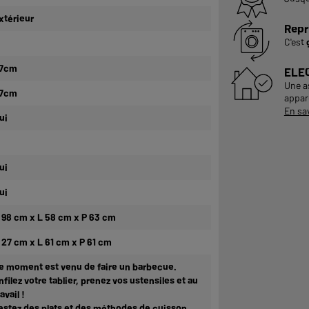
xtérieur
Repr
C'est
7cm
ELE
Une a
7cm
appare
En sa
ui
ui
ui
 98 cm x L 58 cm x P 63 cm
 27 cm x L 61 cm x P 61 cm
e moment est venu de faire un barbecue.
nfilez votre tablier, prenez vos ustensiles et au
ravail !
estez des plats et des méthodes de cuisson