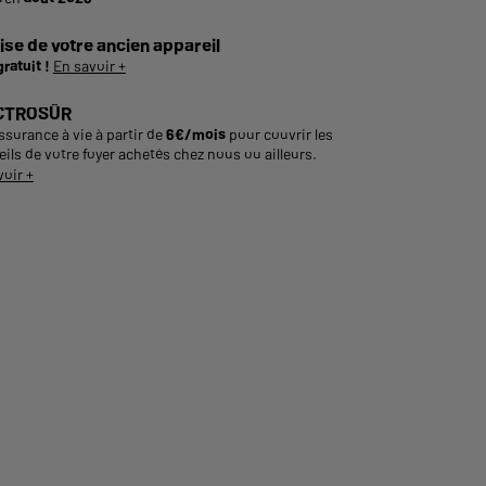
ise de votre ancien appareil
gratuit !
En savoir +
CTROSÛR
ssurance à vie à partir de
6€/mois
pour couvrir les
ils de votre foyer achetés chez nous ou ailleurs.
voir +