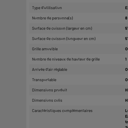
Type d'utilisation
E
Nombre de personne(s)
8
Surface de cuisson (largeur en cm)
5
Surface de cuisson (longueur en cm)
5
Grille amovible
O
Nombre de niveaux de hauteur de grille
1
Arrivée d'air réglable
O
Transportable
O
Dimensions produit
H
Dimensions colis
H
Caractéristiques complémentaires
L
E
t
T