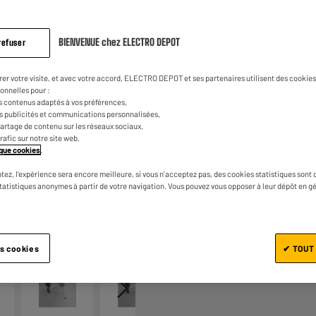
BIENVENUE chez ELECTRO DEPOT
refuser
rer votre visite, et avec votre accord, ELECTRO DEPOT et ses partenaires utilisent des cookies 
onnelles pour :
s contenus adaptés à vos préférences,
es publicités et communications personnalisées,
Ajouter au panier
e partage de contenu sur les réseaux sociaux,
trafic sur notre site web.
tique cookies
.
tez, l'expérience sera encore meilleure, si vous n'acceptez pas, des cookies statistiques sont 
statistiques anonymes à partir de votre navigation. Vous pouvez vous opposer à leur dépôt en g
1/5
es cookies
✔ TOUT