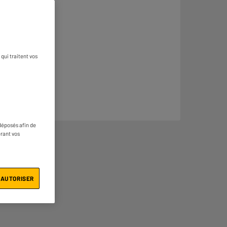
qui traitent vos
déposés afin de
érant vos
 AUTORISER