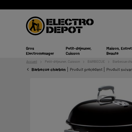
Gros
Petit-déjeuner,
Maison, Entret
Electroménager
Cuisson
Beauté
Accueil
Petit-déjeuner,
Cuisson
BARBECUE
Barbecue ch
Barbecue charbon
Produit précédent
Produit suiva