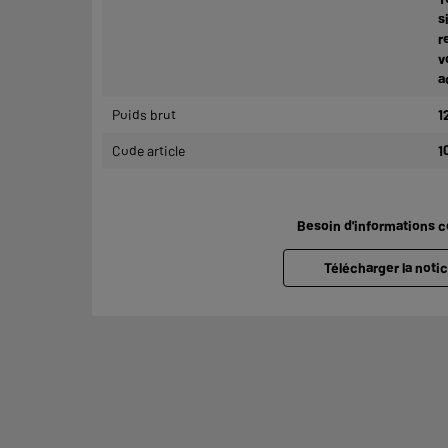
s
r
v
a
Poids brut
1
Code article
1
Besoin d'informations 
Télécharger la notic