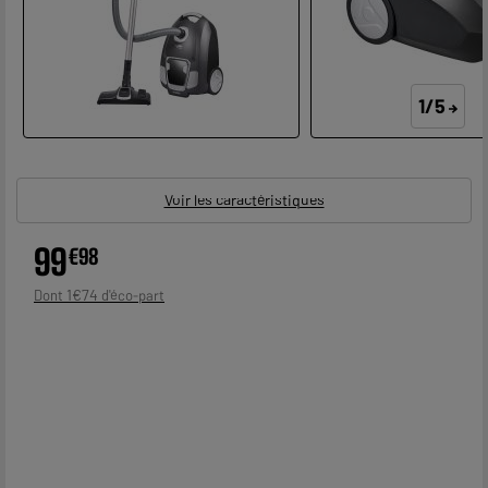
1/5
Voir les caractéristiques
99
€
98
1
€
74
Dont