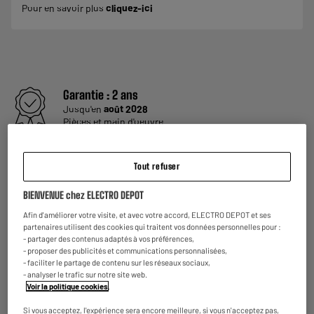
Pour en savoir plus
cliquez-ici
Garantie :
2 ans
Jusqu'en
août 2028
Pièces et main d'oeuvre
Reprise de votre ancien appareil
C'est
gratuit !
En savoir +
Tout refuser
BIENVENUE chez ELECTRO DEPOT
ELECTROSÛR
Une assurance à vie à partir de
6€/mois
pour couvrir les
Afin d'améliorer votre visite, et avec votre accord, ELECTRO DEPOT et ses
appareils de votre foyer achetés chez nous ou ailleurs.
partenaires utilisent des cookies qui traitent vos données personnelles pour :
En savoir +
- partager des contenus adaptés à vos préférences,
- proposer des publicités et communications personnalisées,
- faciliter le partage de contenu sur les réseaux sociaux,
Consommez plus responsable, économisez
- analyser le trafic sur notre site web.
plus
Voir la politique cookies
.
Notre objectif : réduire de
50% nos émissions
de CO2
par produit vendu d'ici 2030.
En savoir +
Si vous acceptez, l'expérience sera encore meilleure, si vous n'acceptez pas,