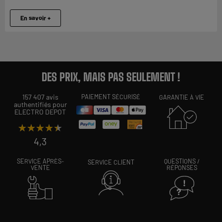
En savoir +
DES PRIX, MAIS PAS SEULEMENT !
157 407 avis
PAIEMENT SÉCURISÉ
GARANTIE À VIE
authentifiés pour
ELECTRO DEPOT
★★★★★
★★★★★
4,3
SERVICE APRÈS-
QUESTIONS /
SERVICE CLIENT
VENTE
RÉPONSES