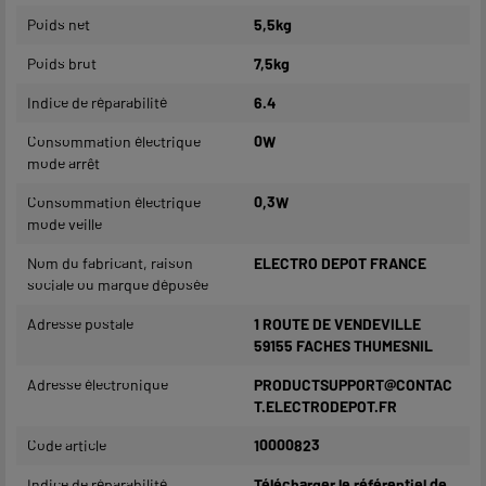
Poids net
5,5kg
Poids brut
7,5kg
Indice de réparabilité
6.4
Consommation électrique
0W
mode arrêt
Consommation électrique
0,3W
mode veille
Nom du fabricant, raison
ELECTRO DEPOT FRANCE
sociale ou marque déposée
Adresse postale
1 ROUTE DE VENDEVILLE
59155 FACHES THUMESNIL
Adresse électronique
PRODUCTSUPPORT@CONTAC
T.ELECTRODEPOT.FR
Code article
10000823
Indice de réparabilité
Télécharger le référentiel de