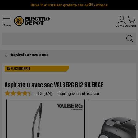
Drive 1h et livraison gratuite dès 49
+ d'infos
€90
Menu
Compte
Panier
Aspirateur avec sac
BY ELECTRODEPOT
Aspirateur avec sac VALBERG B12 SILENCE
4.3
(324)
Interrogez un utilisateur
Lire
324
avis.
Lien
sur
la
même
page.