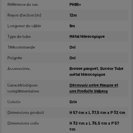
Référence du sac
PH95+
Rayon d'action (m)
12m
Longueur du câble
9m
Type de tube
Métal télescopique
Télécommande
Oui
Poignée
Oui
Accessoires.
Brosse parquet, Suceur Tube
métal télescopique
Caractéristiques
Découvrir notre Marque et
complémentaires
nos Produits Valberg
Coloris
Gris
Dimensions produit
H 57 cm x L 37,5 cm x P 32 cm
Dimensions colis
H 32 cm x L 35,5 cm x P 57
cm