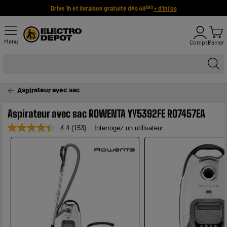
Drive 1h et livraison gratuite dès 49
+ d'infos
€90
Menu
Compte
Panier
Aspirateur avec sac
Aspirateur avec sac ROWENTA YY5392FE RO7457EA
4.4
(153)
Interrogez un utilisateur
Lire
153
avis.
Lien
sur
la
même
page.