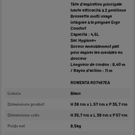
Tête d’aspiration principale
haute efficacité à 2 positions
Brossette multi usage
intégrée à la poignée Ergo
Comfort
Capacité : 4,5L
Sac Hygiène+
Suceur ameublement plat
pour aspirer les meubles en
douceur
Longueur de cordon : 8,40 m
/ Rayon d’action : 11 m
ROWENTA RO7457EA
Coloris
Blanc
Dimensions produit
H 38 cm x L 57 cm x P 35,7 cm
Dimensions colis
H 35,7 cm x L 38 cm x P 57 cm
Poids net
8,5kg