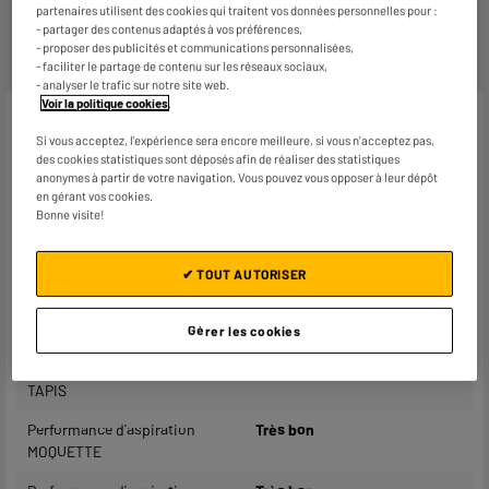
dans le magasin le plus proche de chez vous pour limiter
partenaires utilisent des cookies qui traitent vos données personnelles pour :
les trajets et donc l’impact sur la planète. Les frais de
- partager des contenus adaptés à vos préférences,
retour par voie postale restent à votre charge.
- proposer des publicités et communications personnalisées,
- faciliter le partage de contenu sur les réseaux sociaux,
- analyser le trafic sur notre site web.
Voir la politique cookies
.
Caractéristiques
Si vous acceptez, l'expérience sera encore meilleure, si vous n'acceptez pas,
des cookies statistiques sont déposés afin de réaliser des statistiques
Marque
ROWENTA
anonymes à partir de votre navigation. Vous pouvez vous opposer à leur dépôt
en gérant vos cookies.
Usage
Tous types de sols
Bonne visite!
Classe d'émission de
Elevée
poussières
✔ TOUT AUTORISER
Performance d'aspiration
Très bon
SOLS DURS
Gérer les cookies
Performance d'aspiration
Très bon
TAPIS
Performance d'aspiration
Très bon
MOQUETTE