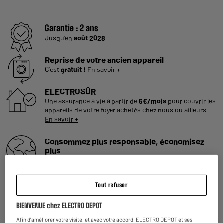
Garantie :
2 ans
Jusqu'en
août 2028
Reprise de votre ancien appareil
C'est
gratuit !
En savoir +
ELECTROSÛR
Une assurance à vie à partir de
6€/mois
pour couvrir les
appareils de votre foyer achetés chez nous ou ailleurs.
En savoir +
Consommez plus responsable, économisez
plus
Notre objectif : réduire de
50% nos émissions
de CO2
par produit vendu d'ici 2030.
En savoir +
Tout refuser
Retours et échanges gratuits
- Retours
gratuits
dans
tous les magasins ELECTRO
BIENVENUE chez ELECTRO DEPOT
DEPOT de France
(
voir conditions
).
- Retours par voie postale : vos colis retours sont traités
Afin d'améliorer votre visite, et avec votre accord, ELECTRO DEPOT et ses