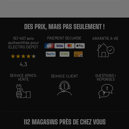
DES PRIX, MAIS PAS SEULEMENT !
157 407 avis
PAIEMENT SÉCURISÉ
GARANTIE À VIE
authentifiés pour
ELECTRO DEPOT
★★★★★
★★★★★
4,3
SERVICE APRÈS-
QUESTIONS /
SERVICE CLIENT
VENTE
RÉPONSES
112 MAGASINS PRÈS DE CHEZ VOUS