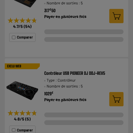
Nombre de sorties : 5
€
317
50
Payer en
plusieurs fois
★★★★★
★★★★★
4.7
/5
(
54
)
Comparer
EXCLU WEB
Contrôleur USB PIONEER DJ DDJ-REV5
Type : Contrôleur
Nombre de sorties : 5
€
1029
Payer en
plusieurs fois
★★★★★
★★★★★
4.8
/5
(
5
)
Comparer