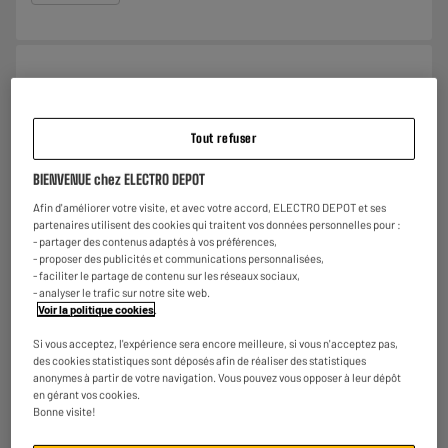
Contrôleur USB PIONEER DJ DDJ-FLX2
Type : Contôleur USB
Nombre de sorties : 2
Tout refuser
€
158
98
BIENVENUE chez ELECTRO DEPOT
Payer en
plusieurs fois
★★★★★
★★★★★
Afin d'améliorer votre visite, et avec votre accord, ELECTRO DEPOT et ses
4.1
/5
(
11
)
partenaires utilisent des cookies qui traitent vos données personnelles pour :
- partager des contenus adaptés à vos préférences,
Comparer
- proposer des publicités et communications personnalisées,
- faciliter le partage de contenu sur les réseaux sociaux,
- analyser le trafic sur notre site web.
Voir la politique cookies
.
Si vous acceptez, l'expérience sera encore meilleure, si vous n'acceptez pas,
EXCLU WEB
des cookies statistiques sont déposés afin de réaliser des statistiques
Contrôleur USB PIONEER DJ XDJ RR
anonymes à partir de votre navigation. Vous pouvez vous opposer à leur dépôt
en gérant vos cookies.
Type : Système DJ autonome pour Rekordbox
Bonne visite!
DJ
Nombre de sorties : 6