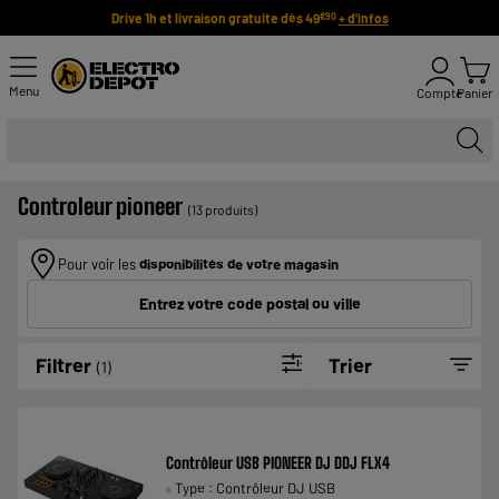
Drive 1h et livraison gratuite dès 49
+ d'infos
€90
Menu
Compte
Panier
Controleur pioneer
(13 produits)
Pour voir les
disponibilités de votre magasin
Entrez votre code postal ou ville
Filtrer
Trier
(1)
Contrôleur USB PIONEER DJ DDJ FLX4
Type : Contrôleur DJ USB