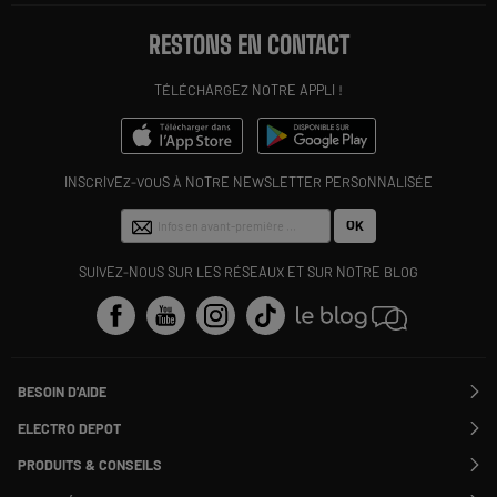
RESTONS EN CONTACT
TÉLÉCHARGEZ NOTRE APPLI !
INSCRIVEZ-VOUS À NOTRE NEWSLETTER PERSONNALISÉE
OK
SUIVEZ-NOUS SUR LES RÉSEAUX ET SUR NOTRE BLOG
BESOIN D'AIDE
Contactez-nous
ELECTRO DEPOT
Suivre ma commande
Modifier ou annuler ma commande
PRODUITS & CONSEILS
SAV
Qui sommes nous ?
Nos marques
Payer en plusieurs fois