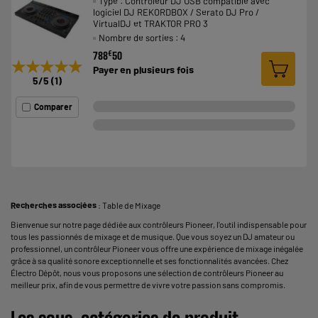
Type : Contrôleur DJ USB compatible avec
logiciel DJ REKORDBOX / Serato DJ Pro /
VirtualDJ et TRAKTOR PRO 3
Nombre de sorties : 4
€
788
50
★★★★★
★★★★★
Payer en
plusieurs fois
5
/5
(
1
)
Comparer
Recherches associées
:
Table de Mixage
Bienvenue sur notre page dédiée aux contrôleurs Pioneer, l'outil indispensable pour
tous les passionnés de mixage et de musique. Que vous soyez un DJ amateur ou
professionnel, un contrôleur Pioneer vous offre une expérience de mixage inégalée
grâce à sa qualité sonore exceptionnelle et ses fonctionnalités avancées. Chez
Électro Dépôt, nous vous proposons une sélection de contrôleurs Pioneer au
meilleur prix, afin de vous permettre de vivre votre passion sans compromis.