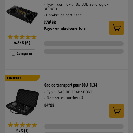
Type : controleur DJ USB avec logiciel
SERATO
Nombre de sorties : 2
€
279
98
Payer en
plusieurs fois
★★★★★
★★★★★
4.8
/5
(
6
)
Comparer
EXCLU WEB
Sac de transport pour DDJ-FLX4
Type : SAC DE TRANSPORT
Nombre de sorties : 0
€
64
98
★★★★★
★★★★★
5
/5
(
1
)