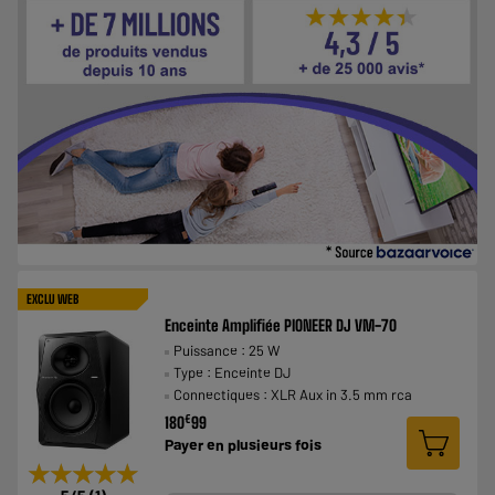
EXCLU WEB
Enceinte Amplifiée PIONEER DJ VM-70
Puissance : 25 W
Type : Enceinte DJ
Connectiques : XLR Aux in 3.5 mm rca
€
180
99
Payer en
plusieurs fois
★★★★★
★★★★★