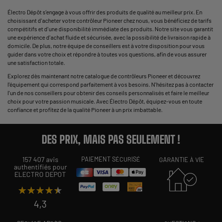
Électro Dépôt s'engage à vous offrir des produits de qualité au meilleur prix. En
choisissant d'acheter votre contrôleur Pioneer chez nous, vous bénéficiez de tarifs
compétitifs et d'une disponibilité immédiate des produits. Notre site vous garantit
une expérience d'achat fluide et sécurisée, avec la possibilité de livraison rapide à
domicile. De plus, notre équipe de conseillers est à votre disposition pour vous
guider dans votre choix et répondre à toutes vos questions, afin de vous assurer
une satisfaction totale.
Explorez dès maintenant notre catalogue de contrôleurs Pioneer et découvrez
l'équipement qui correspond parfaitement à vos besoins. N'hésitez pas à contacter
l'un de nos conseillers pour obtenir des conseils personnalisés et faire le meilleur
choix pour votre passion musicale. Avec Électro Dépôt, équipez-vous en toute
confiance et profitez de la qualité Pioneer à un prix imbattable.
DES PRIX, MAIS PAS SEULEMENT !
157 407 avis
PAIEMENT SÉCURISÉ
GARANTIE À VIE
authentifiés pour
ELECTRO DEPOT
★★★★★
★★★★★
4,3