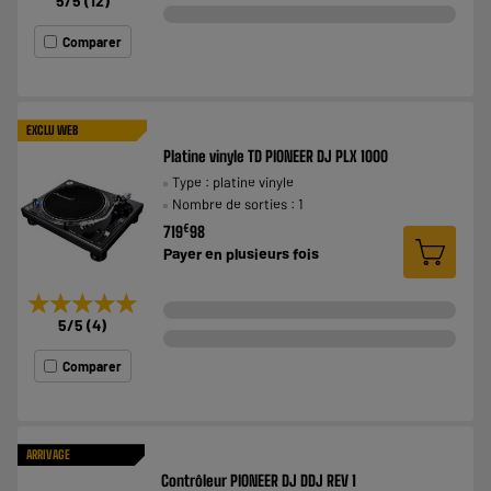
5
/5
(
12
)
Comparer
EXCLU WEB
Platine vinyle TD PIONEER DJ PLX 1000
Type : platine vinyle
Nombre de sorties : 1
€
719
98
Payer en
plusieurs fois
★★★★★
★★★★★
5
/5
(
4
)
Comparer
ARRIVAGE
Contrôleur PIONEER DJ DDJ REV 1