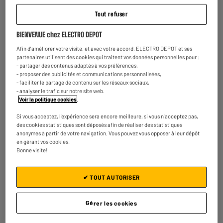
Alimentation
Tout refuser
Fonctionne sur secteur.
BIENVENUE chez ELECTRO DEPOT
Afin d'améliorer votre visite, et avec votre accord, ELECTRO DEPOT et ses
partenaires utilisent des cookies qui traitent vos données personnelles pour :
- partager des contenus adaptés à vos préférences,
- proposer des publicités et communications personnalisées,
- faciliter le partage de contenu sur les réseaux sociaux,
- analyser le trafic sur notre site web.
Usage
Voir la politique cookies
.
Si vous acceptez, l'expérience sera encore meilleure, si vous n'acceptez pas,
Coupez vos cheveux en douceur et sans tirer sur les follicules pileux grâce à la
des cookies statistiques sont déposés afin de réaliser des statistiques
tondeuse à cheveux.
anonymes à partir de votre navigation. Vous pouvez vous opposer à leur dépôt
en gérant vos cookies.
Bonne visite!
✔ TOUT AUTORISER
Garantie :
2 ans
Jusqu'en
août 2028
Pièces et main d'oeuvre
Gérer les cookies
Reprise de votre ancien appareil