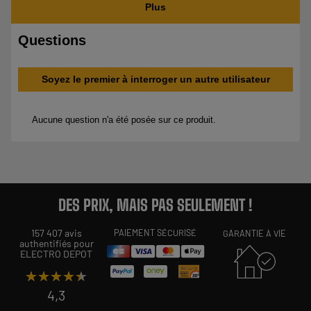
DES PRIX, MAIS PAS SEULEMENT !
157 407 avis
PAIEMENT SÉCURISÉ
GARANTIE À VIE
authentifiés pour
ELECTRO DEPOT
★★★★★
★★★★★
4,3