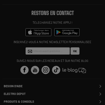
RESTONS EN CONTACT
TÉLÉCHARGEZ NOTRE APPLI !
INSCRIVEZ-VOUS À NOTRE NEWSLETTER PERSONNALISÉE
OK
SUIVEZ-NOUS SUR LES RÉSEAUX ET SUR NOTRE BLOG
BESOIN D'AIDE
Contactez-nous
ELECTRO DEPOT
Suivre ma commande
Modifier ou annuler ma commande
PRODUITS & CONSEILS
SAV