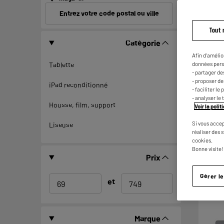
Entrez votre code postal ou ville
Tout 
A
Catégorie
E
G
Afin d'amélio
données pers
Tablette
- partager de
- proposer d
iPad reconditionné
- faciliter l
- analyser le 
Housse, film, support
Voir la poli
Si vous accep
Liseuse
réaliser des 
cookies.
Bonne visite!
Prix
Gérer l
et
Marque