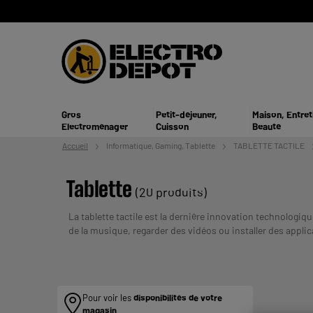
Gros
Petit-déjeuner,
Maison, Entret
Electroménager
Cuisson
Beauté
Accueil
Informatique,
Gaming, Tablette
TABLETTE TACTILE
Tablette
(20 produits)
La tablette tactile est la dernière innovation technologi
de la musique, regarder des vidéos ou installer des applic
Dépôt : grandes marques (Samsung, Xiaomi, Apple) et petit
VOS CAPACITES DE REMBOURSEMENT AVANT DE 
Pour voir les
disponibilités de votre
magasin