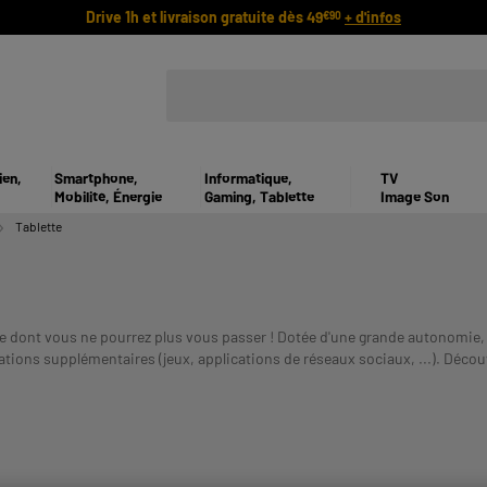
Drive 1h et livraison gratuite dès 49
+ d'infos
€90
ien,
Smartphone,
Informatique,
TV
Mobilité, Énergie
Gaming, Tablette
Image Son
Tablette
que dont vous ne pourrez plus vous passer ! Dotée d'une grande autonomie, 
ations supplémentaires (jeux, applications de réseaux sociaux, ...). Découvr
UN CREDIT VOUS
s prix pour vous satisfaire !
Payer en plusieurs fois :
VOUS ENGAGER.