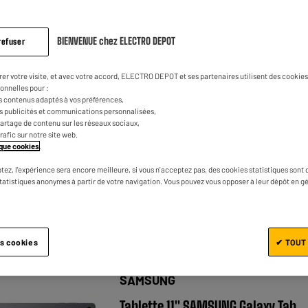
BIENVENUE chez ELECTRO DEPOT
refuser
LENOVO
rer votre visite, et avec votre accord, ELECTRO DEPOT et ses partenaires utilisent des cookies 
Tablette 11" LENOVO IDEA TAB 8Go/
onnelles pour :
128Go, 2,5K + Stylet
s contenus adaptés à vos préférences,
es publicités et communications personnalisées,
★★★★★
★★★★★
4.6
/5
(
70
)
e partage de contenu sur les réseaux sociaux,
trafic sur notre site web.
Puissance : 2,4 GHz
tique cookies
.
Mémoire vive (RAM) : 8 Go
tez, l'expérience sera encore meilleure, si vous n'acceptez pas, des cookies statistiques sont 
statistiques anonymes à partir de votre navigation. Vous pouvez vous opposer à leur dépôt en g
Mémoire interne (Go) : 128 Go
Comparer
es cookies
✔ TOUT
SAMSUNG
Tablette 11" SAMSUNG Galaxy Tab