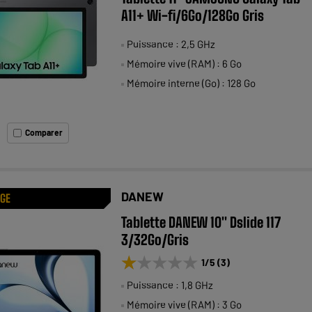
A11+ Wi-fi/6Go/128Go Gris
Puissance : 2,5 GHz
Mémoire vive (RAM) : 6 Go
Mémoire interne (Go) : 128 Go
Comparer
DANEW
AGE
Tablette DANEW 10" Dslide 117
3/32Go/Gris
★★★★★
★★★★★
1
/5
(
3
)
Puissance : 1,8 GHz
Mémoire vive (RAM) : 3 Go