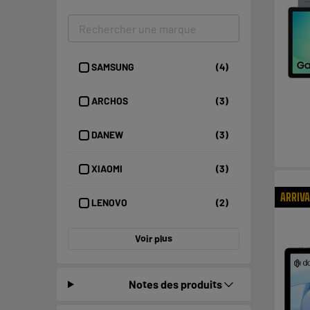
SAMSUNG
(4)
ARCHOS
(3)
DANEW
(3)
XIAOMI
(3)
ARRIV
LENOVO
(2)
Voir plus
Notes des produits