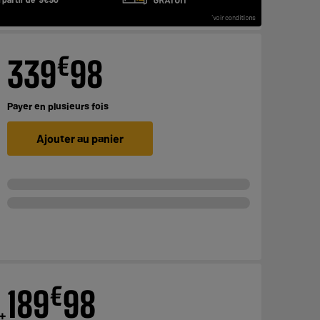
€
339
98
Payer en
plusieurs fois
Ajouter au panier
€
189
98
 +