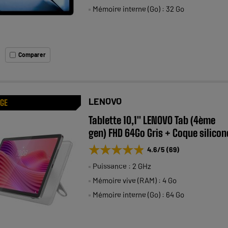
Mémoire interne (Go) : 32 Go
Comparer
LENOVO
AGE
Tablette 10,1" LENOVO Tab (4ème
gen) FHD 64Go Gris + Coque silicon
★★★★★
★★★★★
4.6
/5
(
69
)
Puissance : 2 GHz
Mémoire vive (RAM) : 4 Go
Mémoire interne (Go) : 64 Go