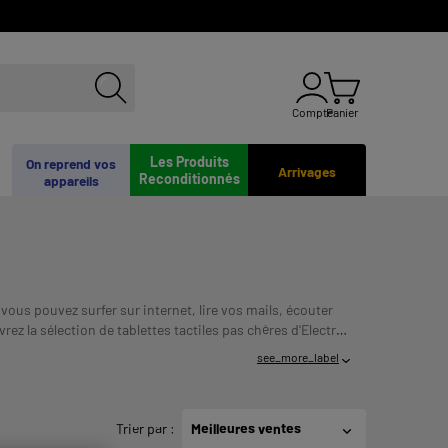
Compte
Panier
Les Produits
On reprend vos
Arrivages
Reconditionnés
appareils
vous pouvez surfer sur internet, lire vos mails, écouter
ez la sélection de tablettes tactiles pas chères d'Electro
 ENGAGE ET DOIT ETRE REMBOURSE. VERIFIEZ
see_more_label
Trier par
:
Meilleures ventes