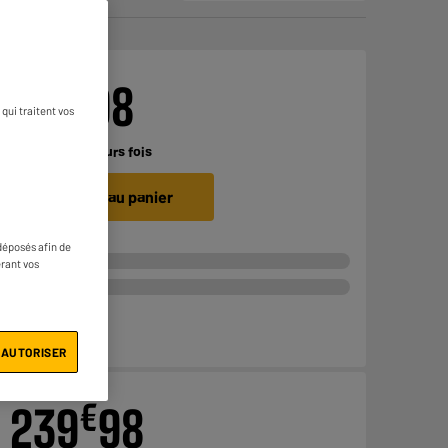
€
199
98
qui traitent vos
Payer en
plusieurs fois
Ajouter au panier
déposés afin de
érant vos
 AUTORISER
€
239
98