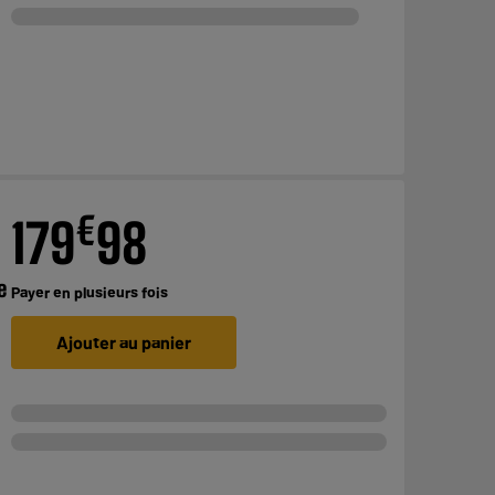
€
179
98
e
Payer en
plusieurs fois
Ajouter au panier