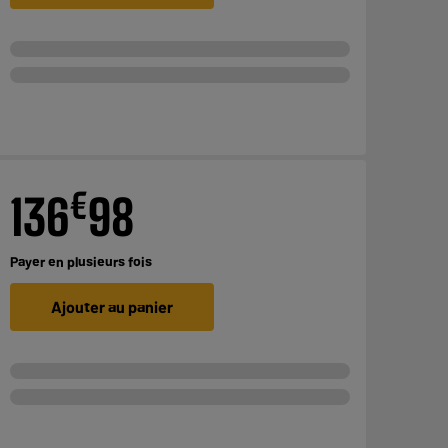
€
136
98
Payer en
plusieurs fois
Ajouter au panier