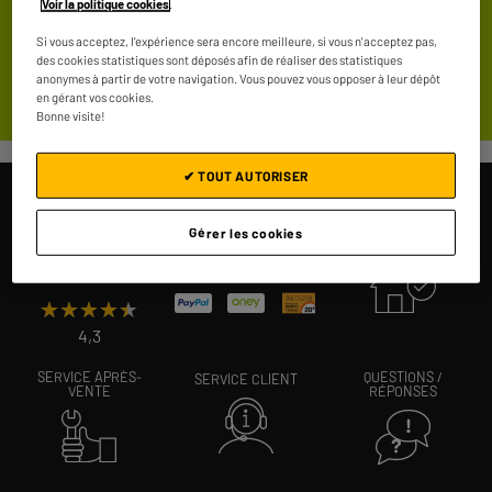
Voir la politique cookies
.
multimédia !
Si vous acceptez, l'expérience sera encore meilleure, si vous n'acceptez pas,
des cookies statistiques sont déposés afin de réaliser des statistiques
→ DÉCOUVRIR NOS PRODUITS ←
anonymes à partir de votre navigation. Vous pouvez vous opposer à leur dépôt
en gérant vos cookies.
Bonne visite!
✔ TOUT AUTORISER
DES PRIX, MAIS PAS SEULEMENT !
Gérer les cookies
157 407 avis
PAIEMENT SÉCURISÉ
GARANTIE À VIE
authentifiés pour
ELECTRO DEPOT
★★★★★
★★★★★
4,3
SERVICE APRÈS-
QUESTIONS /
SERVICE CLIENT
VENTE
RÉPONSES