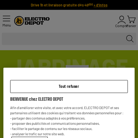
Drive 1h et livraison gratuite dès 49
+ d'infos
€90
Menu
Compte
Panier
Tout refuser
BIENVENUE chez ELECTRO DEPOT
Afin d'améliorer votre visite, et avec votre accord, ELECTRO DEPOT et ses
partenaires utilisent des cookies qui traitent vos données personnelles pour :
- partager des contenus adaptés à vos préférences,
- proposer des publicités et communications personnalisées,
Ici, pas de jardinage...
Mais on a les bons outils pour
- faciliter le partage de contenu sur les réseaux sociaux,
- analyser le trafic sur notre site web.
vous proposer
des prix bas
sur l'électroménager et le