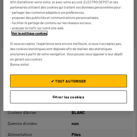
Retours et échanges gratuits
Afin d'améliorer votre visite, et avec votre accord, ELECTRO DEPOT et ses
- Retours
gratuits
dans
tous les magasins ELECTRO
partenaires utilisent des cookies qui traitent vos données personnelles pour :
DEPOT de France
(
voir conditions
).
- partager des contenus adaptés à vos préférences,
- proposer des publicités et communications personnalisées,
- Retours par voie postale : vos colis retours sont traités
- faciliter le partage de contenu sur les réseaux sociaux,
dans le magasin le plus proche de chez vous pour limiter
- analyser le trafic sur notre site web.
les trajets et donc l’impact sur la planète. Les frais de
Voir la politique cookies
.
retour par voie postale restent à votre charge.
Si vous acceptez, l'expérience sera encore meilleure, si vous n'acceptez pas,
des cookies statistiques sont déposés afin de réaliser des statistiques
anonymes à partir de votre navigation. Vous pouvez vous opposer à leur dépôt
Caractéristiques
en gérant vos cookies.
Bonne visite!
Marque
LEXIBOOK
Alarme
Oui
✔ TOUT AUTORISER
Répétition de l'alarme
Oui
Gérer les cookies
Projection plafond
Non
Couleur d'écran
BLANC
Gamme d'ondes
non
Alimentation
Piles