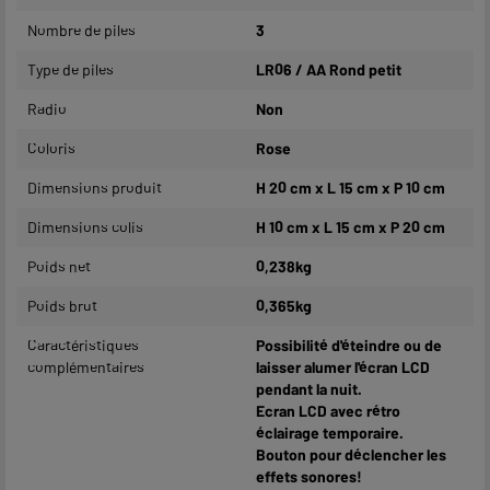
Nombre de piles
3
Type de piles
LR06 / AA Rond petit
Radio
Non
Coloris
Rose
Dimensions produit
H 20 cm x L 15 cm x P 10 cm
Dimensions colis
H 10 cm x L 15 cm x P 20 cm
Poids net
0,238kg
Poids brut
0,365kg
Caractéristiques
Possibilité d'éteindre ou de
complémentaires
laisser alumer l'écran LCD
pendant la nuit.
Ecran LCD avec rétro
éclairage temporaire.
Bouton pour déclencher les
effets sonores!