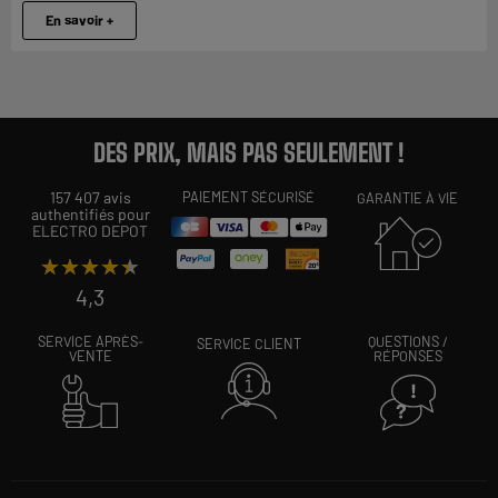
En savoir +
DES PRIX, MAIS PAS SEULEMENT !
157 407 avis
PAIEMENT SÉCURISÉ
GARANTIE À VIE
authentifiés pour
ELECTRO DEPOT
★★★★★
★★★★★
4,3
SERVICE APRÈS-
QUESTIONS /
SERVICE CLIENT
VENTE
RÉPONSES