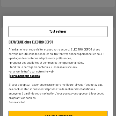
Tout refuser
Caractéristiques
BIENVENUE chez ELECTRO DEPOT
Type de produit
Mug
Afin d'améliorer votre visite, et avec votre accord, ELECTRO DEPOT et ses
partenaires utilisent des cookies qui traitent vos données personnelles pour :
Coloris
Plusieurs modèles
- partager des contenus adaptés à vos préférences,
- proposer des publicités et communications personnalisées,
Matière principale
Plastique
- faciliter le partage de contenu sur les réseaux sociaux,
- analyser le trafic sur notre site web.
Contenance
35cl
Voir la politique cookies
.
Caractéristiques
Mug avec paille. Idéal pour
Si vous acceptez, l'expérience sera encore meilleure, si vous n'acceptez pas,
complémentaires
emmener vos boissons
des cookies statistiques sont déposés afin de réaliser des statistiques
froides
anonymes à partir de votre navigation. Vous pouvez vous opposer à leur dépôt
en gérant vos cookies.
Avec son design coloré, ses
Bonne visite!
perles flottantes et son
visage souriant, il apporte une
touche de gaieté à chaque