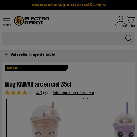
Drive 1h et livraison gratuite dès 49
+ d'infos
€90
Menu
Compte
Panier
Vaisselle, linge de table
ARRIVAGE
Mug KAWAII arc en ciel 35cl
4.0
(5)
Interrogez un utilisateur
Lire
5
avis.
Lien
sur
la
même
page.