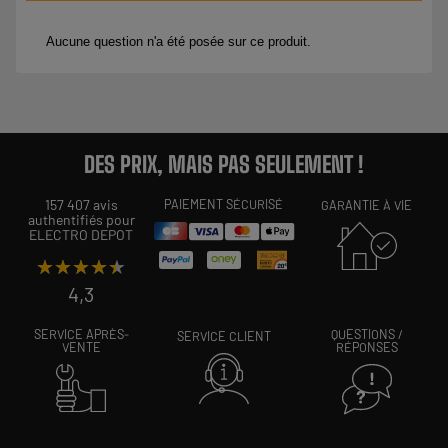
DES PRIX, MAIS PAS SEULEMENT !
157 407 avis
PAIEMENT SÉCURISÉ
GARANTIE À VIE
authentifiés pour
ELECTRO DEPOT
★★★★★
★★★★★
4,3
SERVICE APRÈS-
QUESTIONS /
SERVICE CLIENT
VENTE
RÉPONSES