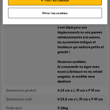
✔ TOUT AUTORISER
gorgée.
Parfait pour les boissons
froides, il est doté d’un
Gérer les cookies
couvercle hermétique et
d’une paille. Compact et léger,
il est idéal pour vos
déplacements ou vos pauses
rafraîchissantes à la maison.
Un accessoire ludique et
tendance qui séduira petits et
grands !
Plusieurs modèles.
Si commande en ligne avec
envoi à distance ou en retrait
magasin, le modèle sera
aléatoire
Dimensions produit
H 23 cm x L 10 cm x P 10 cm
Dimensions colis
H 23,5 cm x L 10 cm x P 10 cm
Poids brut
0,28kg