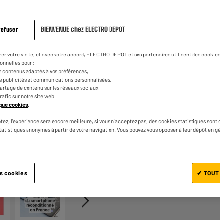
329
€
98
avis.
Lien
sur
la
BIENVENUE chez ELECTRO DEPOT
refuser
même
page.
rer votre visite, et avec votre accord, ELECTRO DEPOT et ses partenaires utilisent des cookies 
onnelles pour :
s contenus adaptés à vos préférences,
es publicités et communications personnalisées,
e partage de contenu sur les réseaux sociaux,
trafic sur notre site web.
tique cookies
.
Ajouter au panier
tez, l'expérience sera encore meilleure, si vous n'acceptez pas, des cookies statistiques sont 
statistiques anonymes à partir de votre navigation. Vous pouvez vous opposer à leur dépôt en g
1/4
es cookies
✔ TOUT