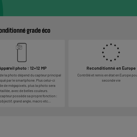
onditionné grade éco
Appareil photo : 12+12 MP
Reconditionné en Europe
 de la photo dépend du capteur principal
Contrôlé et remis en état en Europe po
ué par le smartphone. Plus celui-ci
seconde vie
e de mégapixels, plus la photo sera
taillée, avec de belles couleurs.
capteur possède sa propre fonction :
objectif, grand angle, macro etc…