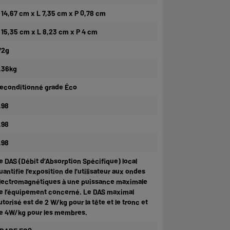
 14,67 cm x L 7,35 cm x P 0,78 cm
 15,35 cm x L 8,23 cm x P 4 cm
72g
,36kg
econditionné grade Éco
,98
,98
,98
e DAS (Débit d’Absorption Spécifique) local
uantifie l’exposition de l’utilisateur aux ondes
lectromagnétiques à une puissance maximale
e l’équipement concerné. Le DAS maximal
utorisé est de 2 W/kg pour la tête et le tronc et
e 4W/kg pour les membres.