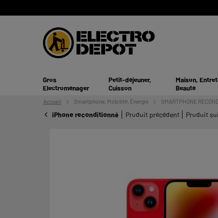
Gros
Petit-déjeuner,
Maison, Entret
Electroménager
Cuisson
Beauté
Accueil
Smartphone,
Mobilité, Énergie
SMARTPHONE RECOND
iPhone reconditionné
Produit précédent
Produit su