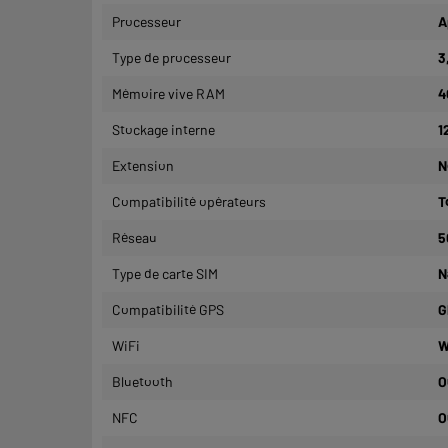
Processeur
A
Type de processeur
3
Mémoire vive RAM
4
Stockage interne
1
Extension
N
Compatibilité opérateurs
T
Réseau
5
Type de carte SIM
N
Compatibilité GPS
G
WiFi
W
Bluetooth
O
NFC
O