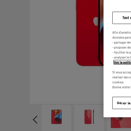
Tout 
Afin d'amélio
données pers
- partager de
- proposer d
- faciliter l
- analyser le 
Voir la poli
Si vous accep
réaliser des 
cookies.
Bonne visite!
Gérer l