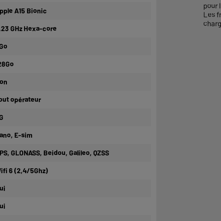
pour l
pple A15 Bionic
Les f
charg
,23 GHz Hexa-core
Go
28Go
on
out opérateur
G
ano, E-sim
PS, GLONASS, Beidou, Galileo, QZSS
ifi 6 (2,4/5Ghz)
ui
ui