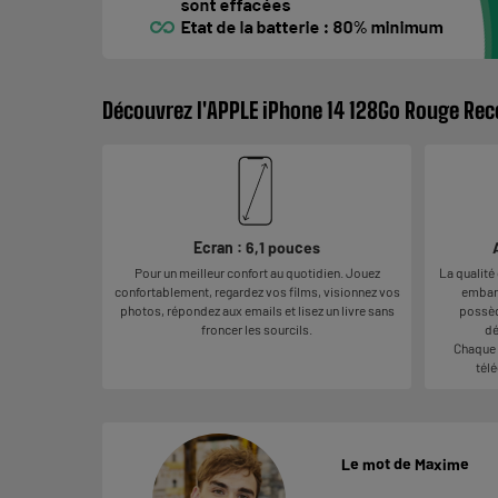
Découvrez l'APPLE iPhone 14 128Go Rouge Rec
Ecran : 6,1 pouces
Pour un meilleur confort au quotidien. Jouez
La qualité
confortablement, regardez vos films, visionnez vos
embarq
photos, répondez aux emails et lisez un livre sans
possèd
froncer les sourcils.
dé
Chaque 
télé
Le mot de Maxime