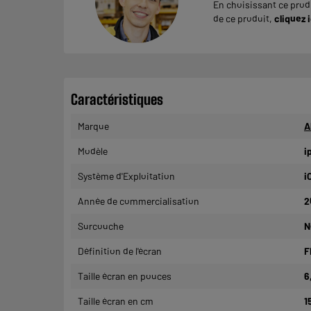
En choisissant ce produ
de ce produit,
cliquez i
Caractéristiques
Marque
A
Modèle
i
Système d'Exploitation
i
Année de commercialisation
2
Surcouche
N
Définition de l'écran
F
Taille écran en pouces
6
Taille écran en cm
1