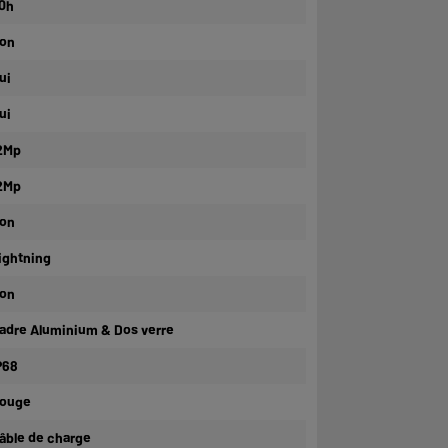
0h
on
ui
ui
2Mp
2Mp
on
ightning
on
adre Aluminium & Dos verre
P68
ouge
âble de charge