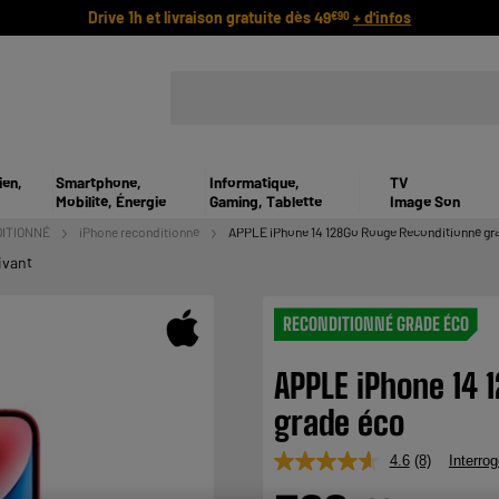
Drive 1h et livraison gratuite dès 49
+ d'infos
€90
ien,
Smartphone,
Informatique,
TV
Mobilité, Énergie
Gaming, Tablette
Image Son
ITIONNÉ
iPhone reconditionné
APPLE iPhone 14 128Go Rouge Reconditionné gr
ivant
RECONDITIONNÉ GRADE ÉCO
APPLE iPhone 14 
grade éco
4.6
(8)
Interrog
Lire
8