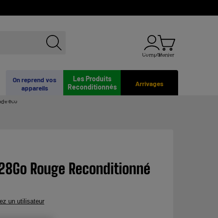
Compte
Panier
Les Produits
On reprend vos
Arrivages
Reconditionnés
appareils
ade éco
128Go Rouge Reconditionné
ez un utilisateur