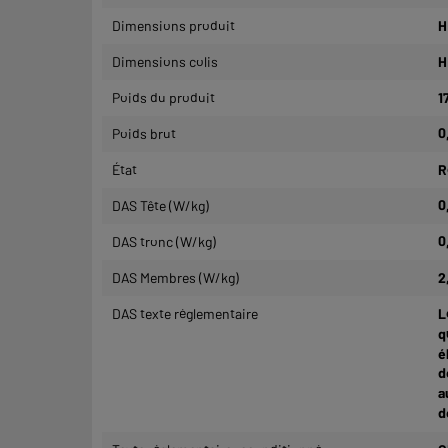
Dimensions produit
H
Dimensions colis
H
Poids du produit
1
Poids brut
0
État
R
DAS Tête (W/kg)
0
DAS tronc (W/kg)
0
DAS Membres (W/kg)
2
DAS texte réglementaire
L
q
é
d
a
d