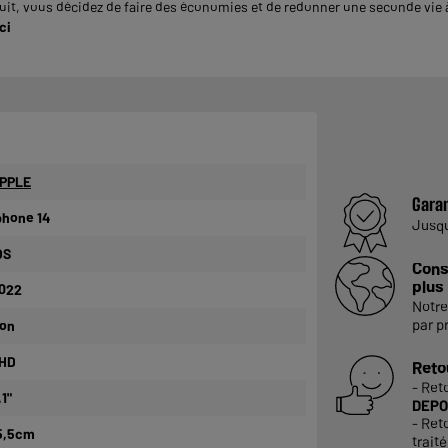
it, vous décidez de faire des économies et de redonner une seconde vie à 
ci
PPLE
Garan
phone 14
Jusq
OS
Cons
plus
022
Notre
par p
on
HD
Reto
- Ret
,1"
DEPO
- Ret
5,5cm
trait