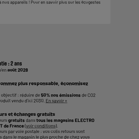
nos appareils ! Pour en savoir plus sur les écogestes
tie :
2 ans
u'en
août 2028
ommez plus responsable, économisez
 objectif : réduire de
50% nos émissions
de CO2
roduit vendu d'ici 2030.
En savoir +
urs et échanges gratuits
ours
gratuits
dans
tous les magasins ELECTRO
T de France
(
voir conditions
).
ours par voie postale : vos colis retours sont
és dans le magasin le plus proche de chez vous