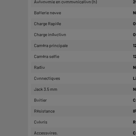
Autonomie en communication (h)
2
Batterie neuve
N
Charge Rapide
O
Charge induction
O
Caméra principale
1
Caméra selfie
1
Radio
N
Connectiques
L
Jack 3.5 mm
N
Boitier
C
Résistance
I
Coloris
R
Accessoires.
C