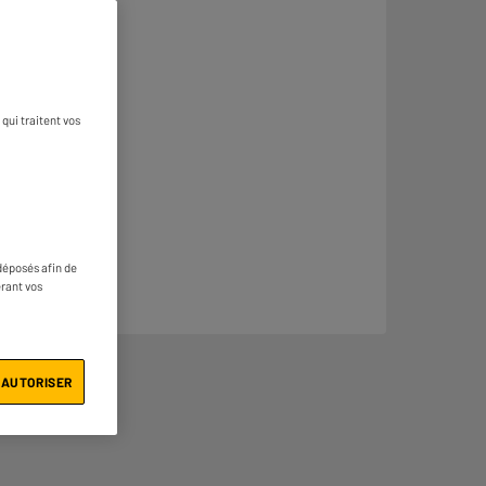
qui traitent vos
déposés afin de
érant vos
 AUTORISER