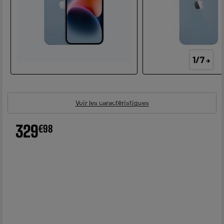
1/7
Voir les caractéristiques
329
€
98