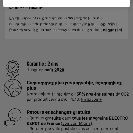
Le mot de Maxime
En choisissant ce produit, vous décidez de faire des
économies et de redonner une seconde vie à nos appareils !
Pour en savoir plus sur les écogestes de ce produit,
cliquez ici
Garantie :
2 ans
Jusqu'en
août 2028
Consommez plus responsable, économisez
plus
Notre objectif : réduire de
50% nos émissions
de CO2
par produit vendu d'ici 2030.
En savoir +
Retours et échanges gratuits
- Retours
gratuits
dans
tous les magasins ELECTRO
DEPOT de France
(
voir conditions
).
- Retours par voie postale : vos colis retours sont