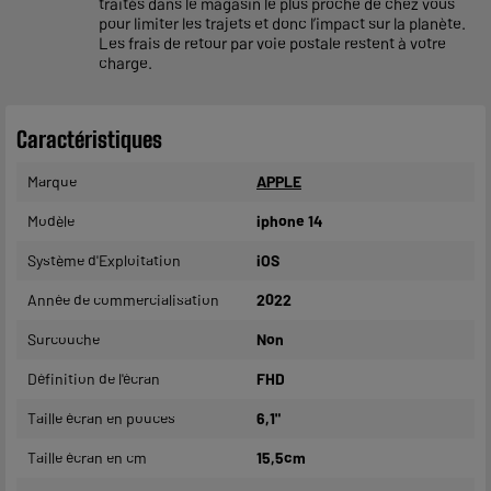
traités dans le magasin le plus proche de chez vous
pour limiter les trajets et donc l’impact sur la planète.
Les frais de retour par voie postale restent à votre
charge.
Caractéristiques
Marque
APPLE
Modèle
iphone 14
Système d'Exploitation
iOS
Année de commercialisation
2022
Surcouche
Non
Définition de l'écran
FHD
Taille écran en pouces
6,1"
Taille écran en cm
15,5cm