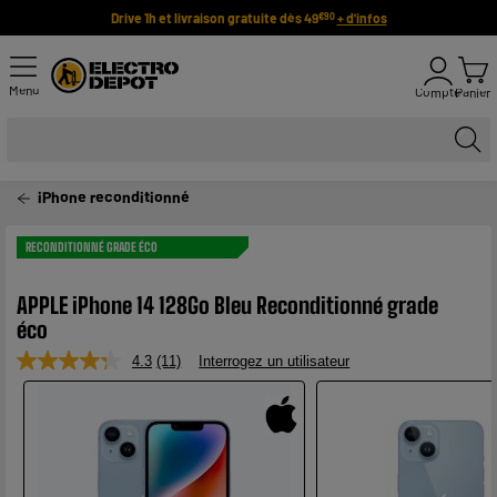
Drive 1h et livraison gratuite dès 49
+ d'infos
€90
Menu
Compte
Panier
iPhone reconditionné
RECONDITIONNÉ GRADE ÉCO
APPLE iPhone 14 128Go Bleu Reconditionné grade
éco
4.3
(11)
Interrogez un utilisateur
Lire
11
avis.
Lien
sur
la
même
page.