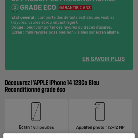
Découvrez l'APPLE iPhone 14 128Go Bleu
Reconditionné grade éco
Ecran : 6,1 pouces
Appareil photo : 12+12 MP
Pour un meilleur confort au
La qualité de la photo dépend du