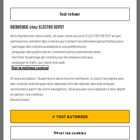
quotidien. Jouez confortablement,
capteur principal embarqué par le
regardez vos films, visionnez vos
smartphone. Plus celui-ci possède
photos, répondez aux emails et lisez
de mégapixels, plus la photo sera
Tout refuser
un livre sans froncer les sourcils.
détaillée, avec de belles couleurs.
Chaque capteur possède sa propre
BIENVENUE chez ELECTRO DEPOT
fonction : téléobjectif, grand angle,
macro etc…
Afin d'améliorer votre visite, et avec votre accord, ELECTRO DEPOT et ses
partenaires utilisent des cookies qui traitent vos données personnelles pour :
- partager des contenus adaptés à vos préférences,
- proposer des publicités et communications personnalisées,
- faciliter le partage de contenu sur les réseaux sociaux,
- analyser le trafic sur notre site web.
Voir la politique cookies
.
Reconditionné en Europe
Si vous acceptez, l'expérience sera encore meilleure, si vous n'acceptez pas,
des cookies statistiques sont déposés afin de réaliser des statistiques
Contrôlé et remis en état en Europe
anonymes à partir de votre navigation. Vous pouvez vous opposer à leur dépôt
pour une seconde vie
en gérant vos cookies.
Bonne visite!
✔ TOUT AUTORISER
Gérer les cookies