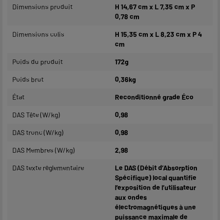
Dimensions produit
H 14,67 cm x L 7,35 cm x P
0,78 cm
Dimensions colis
H 15,35 cm x L 8,23 cm x P 4
cm
Poids du produit
172g
Poids brut
0,36kg
État
Reconditionné grade Éco
DAS Tête (W/kg)
0,98
DAS tronc (W/kg)
0,98
DAS Membres (W/kg)
2,98
DAS texte réglementaire
Le DAS (Débit d’Absorption
Spécifique) local quantifie
l’exposition de l’utilisateur
aux ondes
électromagnétiques à une
puissance maximale de