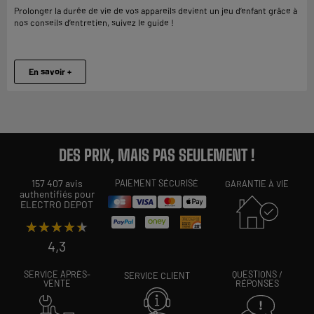
Prolonger la durée de vie de vos appareils devient un jeu d’enfant grâce à
nos conseils d’entretien, suivez le guide !
En savoir +
DES PRIX, MAIS PAS SEULEMENT !
157 407 avis
PAIEMENT SÉCURISÉ
GARANTIE À VIE
authentifiés pour
ELECTRO DEPOT
★★★★★
★★★★★
4,3
SERVICE APRÈS-
QUESTIONS /
SERVICE CLIENT
VENTE
RÉPONSES