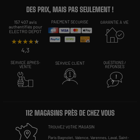
DES PRIX, MAIS PAS SEULEMENT !
157 407 avis
PAIEMENT SÉCURISÉ
GARANTIE À VIE
authentifiés pour
ELECTRO DEPOT
★★★★★
★★★★★
4,3
SERVICE APRÈS-
QUESTIONS /
SERVICE CLIENT
VENTE
RÉPONSES
112 MAGASINS PRÈS DE CHEZ VOUS
TROUVEZ VOTRE MAGASIN
Paris Bagnolet,
Valence,
Varennes,
Laval,
Saint-