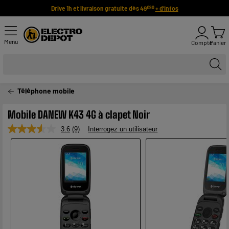
Drive 1h et livraison gratuite dès 49
+ d'infos
€90
Menu
Compte
Panier
Téléphone mobile
Mobile DANEW K43 4G à clapet Noir
3.6
(9)
Interrogez un utilisateur
Lire
9
avis.
Lien
sur
la
même
page.