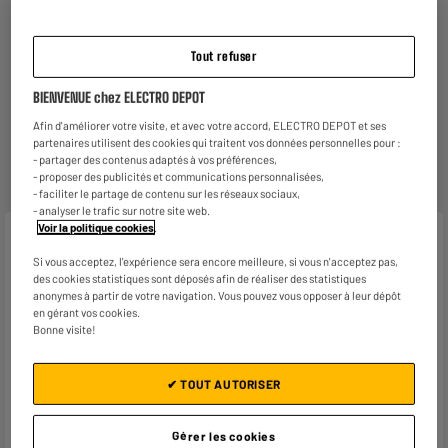
par produit vendu d'ici 2030.
En savoir +
Retours et échanges gratuits
Tout refuser
- Retours
gratuits
dans
tous les magasins ELECTRO
DEPOT de France
(
voir conditions
).
BIENVENUE chez ELECTRO DEPOT
- Retours par voie postale : vos colis retours sont
traités dans le magasin le plus proche de chez vous
Afin d'améliorer votre visite, et avec votre accord, ELECTRO DEPOT et ses
pour limiter les trajets et donc l’impact sur la planète.
partenaires utilisent des cookies qui traitent vos données personnelles pour :
Les frais de retour par voie postale restent à votre
- partager des contenus adaptés à vos préférences,
charge.
- proposer des publicités et communications personnalisées,
- faciliter le partage de contenu sur les réseaux sociaux,
- analyser le trafic sur notre site web.
Voir la politique cookies
.
Caractéristiques
Si vous acceptez, l'expérience sera encore meilleure, si vous n'acceptez pas,
des cookies statistiques sont déposés afin de réaliser des statistiques
Marque
DANEW
anonymes à partir de votre navigation. Vous pouvez vous opposer à leur dépôt
en gérant vos cookies.
Modèle
Konnect K43
Bonne visite!
Système d'Exploitation
OS propriétaire
✔ TOUT AUTORISER
Année de commercialisation
2025
Affichage
TFT
Gérer les cookies