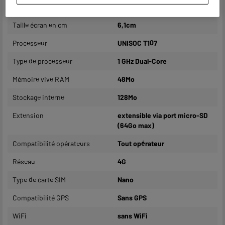
Taille écran en pouces
2,4"
Taille écran en cm
6,1cm
Processeur
UNISOC T107
Type de processeur
1 GHz Dual-Core
Mémoire vive RAM
48Mo
Stockage interne
128Mo
Extension
extensible via port micro-SD
(64Go max)
Compatibilité opérateurs
Tout opérateur
Réseau
4G
Type de carte SIM
Nano
Compatibilité GPS
Sans GPS
WiFi
sans WiFi