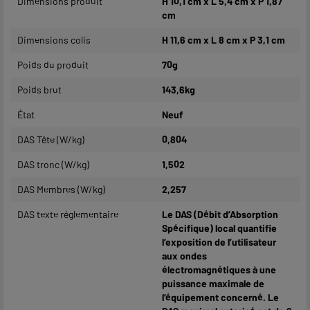
Dimensions produit
H 10,1 cm x L 5,4 cm x P 1,87
cm
Dimensions colis
H 11,6 cm x L 8 cm x P 3,1 cm
Poids du produit
70g
Poids brut
143,6kg
État
Neuf
DAS Tête (W/kg)
0,804
DAS tronc (W/kg)
1,502
DAS Membres (W/kg)
2,257
DAS texte réglementaire
Le DAS (Débit d’Absorption
Spécifique) local quantifie
l’exposition de l’utilisateur
aux ondes
électromagnétiques à une
puissance maximale de
l’équipement concerné. Le