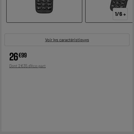
1/6
Voir les caractéristiques
26
€
99
2
€
35
Dont