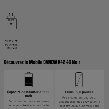
0,6-2,75
W
PUISSANCE
DE CHARGE
MINI/MAXI
Découvrez le Mobile DANEW K42 4G Noir
Capacité de la batterie : 1150
Ecran : 2,8 pouces
mAh
Peu encombrant, peu lourd,
Autonomie normale, vous devrez
pratique en terme de navigation, il
recharger votre téléphone tous les
peut être utilisé à une main. Vous