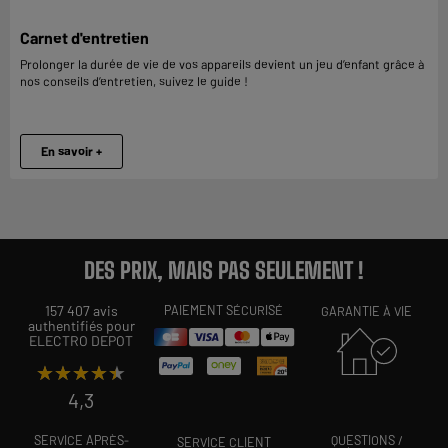
Carnet d'entretien
Prolonger la durée de vie de vos appareils devient un jeu d’enfant grâce à
nos conseils d’entretien, suivez le guide !
En savoir +
DES PRIX, MAIS PAS SEULEMENT !
157 407 avis
PAIEMENT SÉCURISÉ
GARANTIE À VIE
authentifiés pour
ELECTRO DEPOT
★★★★★
★★★★★
4,3
SERVICE APRÈS-
QUESTIONS /
SERVICE CLIENT