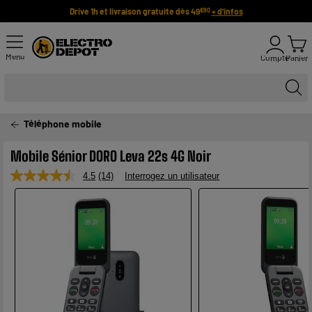
Drive 1h et livraison gratuite dès 49
+ d'infos
€90
Menu
Compte
Panier
Téléphone mobile
Mobile Sénior DORO Leva 22s 4G Noir
4.5
(14)
Interrogez un utilisateur
Lire
14
avis.
Lien
sur
la
même
page.