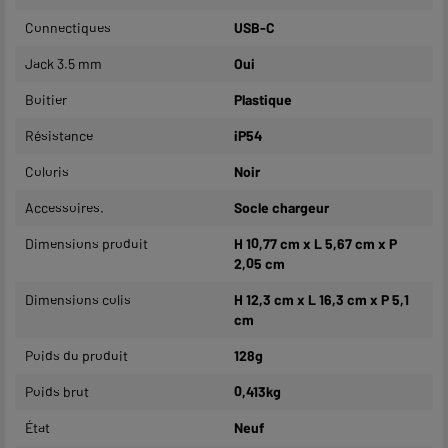
Connectiques
USB-C
Jack 3.5 mm
Oui
Boitier
Plastique
Résistance
iP54
Coloris
Noir
Accessoires.
Socle chargeur
Dimensions produit
H 10,77 cm x L 5,67 cm x P
2,05 cm
Dimensions colis
H 12,3 cm x L 16,3 cm x P 5,1
cm
Poids du produit
128g
Poids brut
0,413kg
État
Neuf