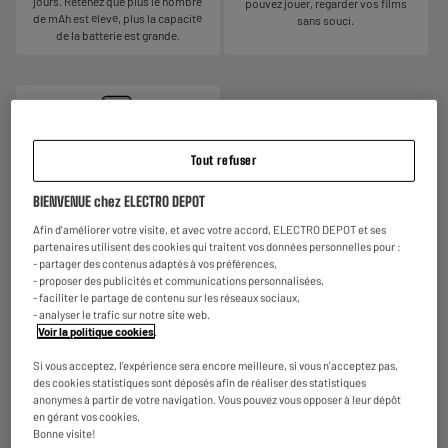
jours. Retenez que plus le nombre
pouvez jouer, regarder vos films
de mAh est élevé, plus la capacité
sans souci.
de la batterie est grande.
Tout refuser
Appareil photo : 0,3 MP
BIENVENUE chez ELECTRO DEPOT
La qualité de la photo dépend du
capteur principal embarqué par le
Afin d'améliorer votre visite, et avec votre accord, ELECTRO DEPOT et ses
smartphone. Plus celui-ci possède
partenaires utilisent des cookies qui traitent vos données personnelles pour :
de mégapixels, plus la photo sera
- partager des contenus adaptés à vos préférences,
détaillée, avec de belles couleurs.
- proposer des publicités et communications personnalisées,
Chaque capteur possède sa propre
- faciliter le partage de contenu sur les réseaux sociaux,
fonction : téléobjectif, grand angle,
- analyser le trafic sur notre site web.
macro etc…
Voir la politique cookies
.
Si vous acceptez, l'expérience sera encore meilleure, si vous n'acceptez pas,
des cookies statistiques sont déposés afin de réaliser des statistiques
anonymes à partir de votre navigation. Vous pouvez vous opposer à leur dépôt
Reprise de votre ancien appareil
en gérant vos cookies.
Bonne visite!
Nous reprenons
gratuitement
votre ancien appareil.