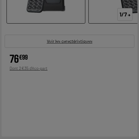
1/7
Voir les caractéristiques
76
€
99
2
€
35
Dont