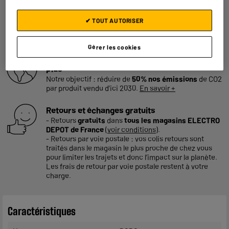
En savoir +
✔ TOUT AUTORISER
Garantie :
2 ans
Jusqu'en
août 2028
Gérer les cookies
Consommez plus responsable, économisez
plus
Notre objectif : réduire de
50% nos émissions
de CO2
par produit vendu d'ici 2030.
En savoir +
Retours et échanges gratuits
- Retours
gratuits
dans
tous les magasins ELECTRO
DEPOT de France
(
voir conditions
).
- Retours par voie postale : vos colis retours sont
traités dans le magasin le plus proche de chez vous
pour limiter les trajets et donc l’impact sur la planète.
Les frais de retour par voie postale restent à votre
charge.
Caractéristiques