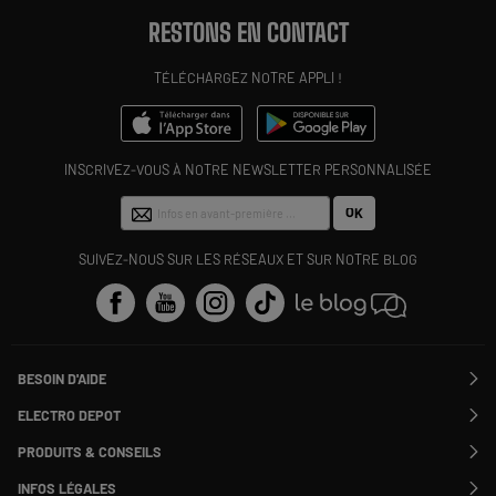
RESTONS EN CONTACT
TÉLÉCHARGEZ NOTRE APPLI !
INSCRIVEZ-VOUS À NOTRE NEWSLETTER PERSONNALISÉE
OK
SUIVEZ-NOUS SUR LES RÉSEAUX ET SUR NOTRE BLOG
BESOIN D'AIDE
Contactez-nous
ELECTRO DEPOT
Suivre ma commande
Modifier ou annuler ma commande
PRODUITS & CONSEILS
SAV
Qui sommes nous ?
Nos marques
Payer en plusieurs fois
INFOS LÉGALES
Rejoignez-nous !