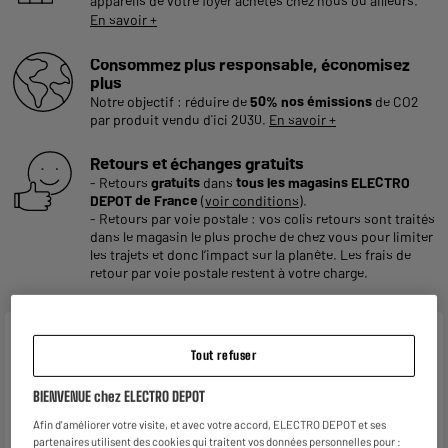
appareils de votre foyer achetés chez nous ou ailleurs.
En savoir +
Consommez plus responsable, économisez
plus
Notre objectif : réduire de
50% nos émissions
de CO2
par produit vendu d'ici 2030.
En savoir +
Retours et échanges gratuits
- Retours
gratuits
dans
tous les magasins ELECTRO
DEPOT de France
(
voir conditions
).
- Retours par voie postale : vos colis retours sont traités
dans le magasin le plus proche de chez vous pour limiter
les trajets et donc l’impact sur la planète. Les frais de
retour par voie postale restent à votre charge.
Caractéristiques
Tout refuser
Marque
VALBERG
BIENVENUE chez ELECTRO DEPOT
Type
Grill
Afin d'améliorer votre visite, et avec votre accord, ELECTRO DEPOT et ses
partenaires utilisent des cookies qui traitent vos données personnelles pour :