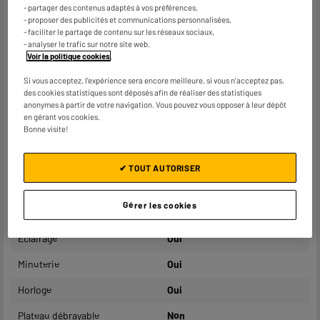
Posable / Encastrable
Oui, posable
- partager des contenus adaptés à vos préférences,
- proposer des publicités et communications personnalisées,
Contenance
25L
- faciliter le partage de contenu sur les réseaux sociaux,
- analyser le trafic sur notre site web.
Puissance du micro-ondes (W)
800W
Voir la politique cookies
.
Puissance four (W)
0W
Si vous acceptez, l'expérience sera encore meilleure, si vous n'acceptez pas,
des cookies statistiques sont déposés afin de réaliser des statistiques
anonymes à partir de votre navigation. Vous pouvez vous opposer à leur dépôt
Puissance grill (W)
1 000W
en gérant vos cookies.
Bonne visite!
Niveaux de puissance
5
Nombre de programmes
8
✔ TOUT AUTORISER
automatiques
Touches démarrage rapide 30
Oui
Gérer les cookies
secondes
Éclairage
Oui
Minuterie
Oui
Horloge
Oui
Plateau débrayable
Non