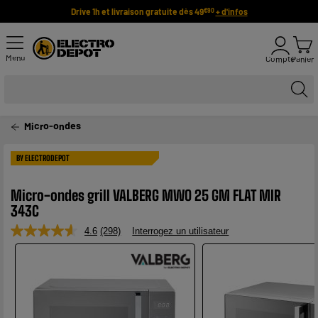
Drive 1h et livraison gratuite dès 49
+ d'infos
€90
Menu
Compte
Panier
Micro-ondes
BY ELECTRODEPOT
Micro-ondes grill VALBERG MWO 25 GM FLAT MIR
343C
4.6
(298)
Interrogez un utilisateur
Lire
298
avis.
Lien
sur
la
même
page.