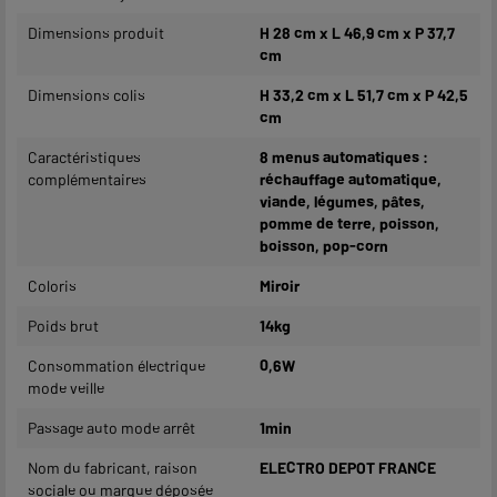
Dimensions produit
H 28 cm x L 46,9 cm x P 37,7
cm
Dimensions colis
H 33,2 cm x L 51,7 cm x P 42,5
cm
Caractéristiques
8 menus automatiques :
complémentaires
réchauffage automatique,
viande, légumes, pâtes,
pomme de terre, poisson,
boisson, pop-corn
Coloris
Miroir
Poids brut
14kg
Consommation électrique
0,6W
mode veille
Passage auto mode arrêt
1min
Nom du fabricant, raison
ELECTRO DEPOT FRANCE
sociale ou marque déposée