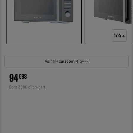
1/4
Voir les caractéristiques
94
€
98
3
€
80
Dont