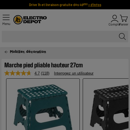
Drive 1h et livraison gratuite dès 49
+ d'infos
€90
Menu
Compte
Panier
Mobilier, décoration
Marche pied pliable hauteur 27cm
4.7
(118)
Interrogez un utilisateur
Lire
118
avis.
Lien
sur
la
même
page.