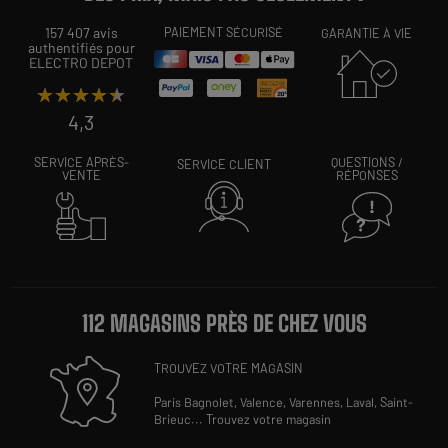
157 407 avis
PAIEMENT SÉCURISÉ
GARANTIE À VIE
authentifiés pour
ELECTRO DEPOT
★★★★★
★★★★★
4,3
SERVICE APRÈS-
QUESTIONS /
SERVICE CLIENT
VENTE
RÉPONSES
112 MAGASINS PRÈS DE CHEZ VOUS
TROUVEZ VOTRE MAGASIN
Paris Bagnolet,
Valence,
Varennes,
Laval,
Saint-
Brieuc
...
Trouvez votre magasin