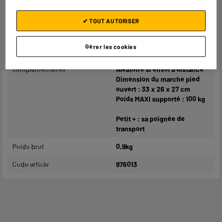
Matière principale
Polypropylène
✔ TOUT AUTORISER
Dimensions produit
H 29 cm x L 33 cm x P 4 cm
Dimensions colis
H 29 cm x L 33 cm x P 4 cm
Gérer les cookies
Caractéristiques
Coloris au choix en dépôt.
complémentaires
Aléatoire si envoi à distance
Dimension du marche pied
ouvert : 33 x 26 x 27 cm
Poids MAXI supporté : 100 kg
Petit + : sa poignée de
transport
Poids brut
0,9kg
Code article
976013