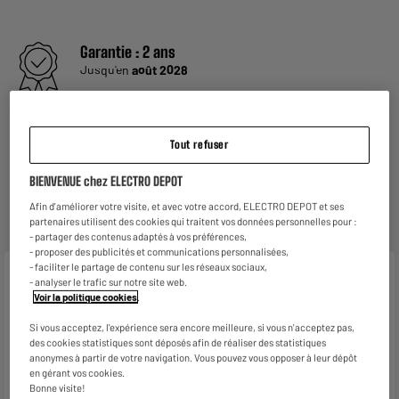
Garantie :
2 ans
Jusqu'en
août 2028
Reprise de votre ancien appareil
C'est
gratuit !
En savoir +
Tout refuser
ELECTROSÛR
BIENVENUE chez ELECTRO DEPOT
Une assurance à vie à partir de
6€/mois
pour couvrir les
appareils de votre foyer achetés chez nous ou ailleurs.
Afin d'améliorer votre visite, et avec votre accord, ELECTRO DEPOT et ses
En savoir +
partenaires utilisent des cookies qui traitent vos données personnelles pour :
- partager des contenus adaptés à vos préférences,
- proposer des publicités et communications personnalisées,
- faciliter le partage de contenu sur les réseaux sociaux,
Caractéristiques
- analyser le trafic sur notre site web.
Voir la politique cookies
.
Marque
.
Si vous acceptez, l'expérience sera encore meilleure, si vous n'acceptez pas,
des cookies statistiques sont déposés afin de réaliser des statistiques
Type de produit
Marche pied pliant
anonymes à partir de votre navigation. Vous pouvez vous opposer à leur dépôt
en gérant vos cookies.
Coloris
Plusieurs coloris
Bonne visite!