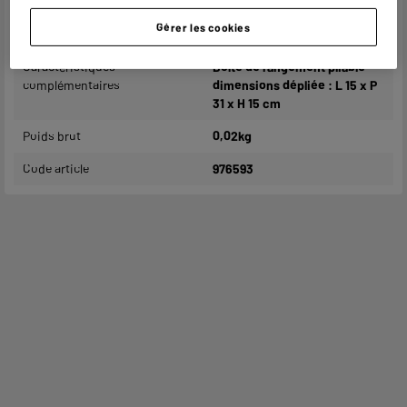
Dimensions produit
H 31 cm x L 15 cm x P 1,5 cm
Gérer les cookies
Dimensions colis
H 31 cm x L 15 cm x P 1,5 cm
Caractéristiques
Boîte de rangement pliable
complémentaires
dimensions dépliée : L 15 x P
31 x H 15 cm
Poids brut
0,02kg
Code article
976593