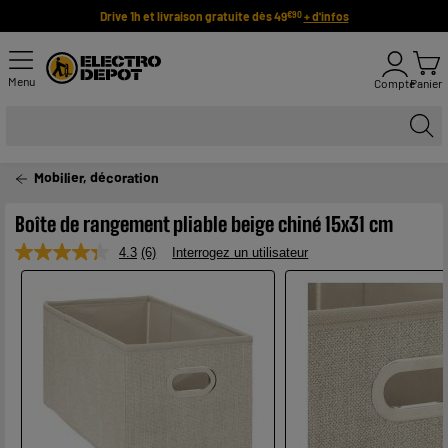
Drive 1h et livraison gratuite dès 49
+ d'infos
€90
Menu
Compte
Panier
Mobilier, décoration
Boîte de rangement pliable beige chiné 15x31 cm
4.3
(6)
Interrogez un utilisateur
Lire
6
avis.
Lien
sur
la
même
page.