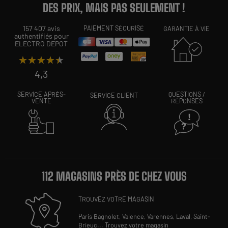
DES PRIX, MAIS PAS SEULEMENT !
157 407 avis
PAIEMENT SÉCURISÉ
GARANTIE À VIE
authentifiés pour
ELECTRO DEPOT
★★★★★
★★★★★
4,3
SERVICE APRÈS-
QUESTIONS /
SERVICE CLIENT
VENTE
RÉPONSES
112 MAGASINS PRÈS DE CHEZ VOUS
TROUVEZ VOTRE MAGASIN
Paris Bagnolet,
Valence,
Varennes,
Laval,
Saint-
Brieuc
...
Trouvez votre magasin