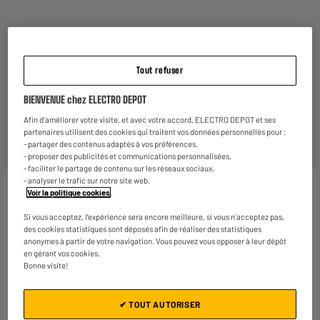
Reprise de votre ancien appareil
C'est
gratuit !
En savoir +
Tout refuser
ELECTROSÛR
BIENVENUE chez ELECTRO DEPOT
Une assurance à vie à partir de
6€/mois
pour couvrir les
Afin d'améliorer votre visite, et avec votre accord, ELECTRO DEPOT et ses
appareils de votre foyer achetés chez nous ou ailleurs.
partenaires utilisent des cookies qui traitent vos données personnelles pour :
En savoir +
- partager des contenus adaptés à vos préférences,
- proposer des publicités et communications personnalisées,
- faciliter le partage de contenu sur les réseaux sociaux,
- analyser le trafic sur notre site web.
Caractéristiques
Voir la politique cookies
.
Marque
.
Si vous acceptez, l'expérience sera encore meilleure, si vous n'acceptez pas,
des cookies statistiques sont déposés afin de réaliser des statistiques
anonymes à partir de votre navigation. Vous pouvez vous opposer à leur dépôt
Type de produit
Boîte de rangement
en gérant vos cookies.
Bonne visite!
Coloris
Beige chiné
Matière principale
Carton
✔ TOUT AUTORISER