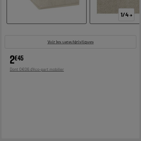
1/4
Voir les caractéristiques
2
€
45
0
€
06
Dont