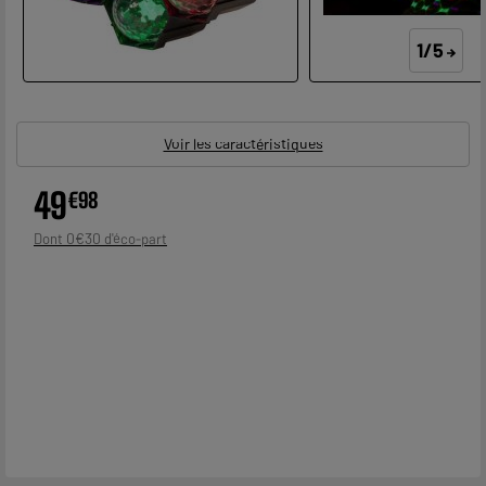
1/5
Voir les caractéristiques
49
€
98
0
€
30
Dont