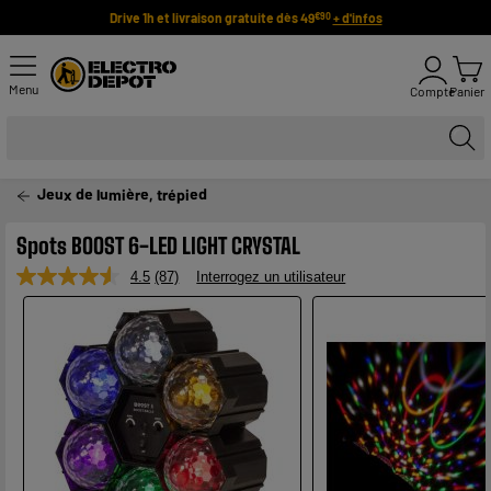
Drive 1h et livraison gratuite dès 49
+ d'infos
€90
Menu
Compte
Panier
Jeux de lumière, trépied
Spots BOOST 6-LED LIGHT CRYSTAL
4.5
(87)
Interrogez un utilisateur
Lire
87
avis.
Lien
sur
la
même
page.