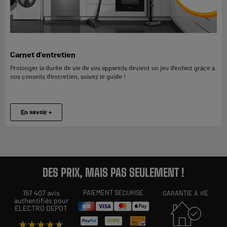
Carnet d'entretien
Prolonger la durée de vie de vos appareils devient un jeu d’enfant grâce à
nos conseils d’entretien, suivez le guide !
En savoir +
DES PRIX, MAIS PAS SEULEMENT !
157 407 avis
PAIEMENT SÉCURISÉ
GARANTIE À VIE
authentifiés pour
ELECTRO DEPOT
★★★★★
★★★★★