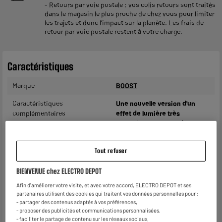
- Retours par voie postale : vos colis retours sont traités
dans le magasin le plus proche de chez vous pour limiter
les trajets et donc l’impact sur la planète. Les frais de
retour par voie postale restent à votre charge.
Caractéristiques
Marque
BOOST
Caractéristiques
Une nouvelle version d'un
complémentaires
effet de lumière très
populaire, composé de 6
effets ASTRO contenant
chacun une LED à couleur
Tout refuser
fixe.
BIENVENUE chez ELECTRO DEPOT
• LED rouge, verte, bleue,
blanche, jaune et pourpre
Afin d'améliorer votre visite, et avec votre accord, ELECTRO DEPOT et ses
partenaires utilisent des cookies qui traitent vos données personnelles pour :
• Fonctionnement
- partager des contenus adaptés à vos préférences,
- proposer des publicités et communications personnalisées,
automatique avec réglage de
- faciliter le partage de contenu sur les réseaux sociaux,