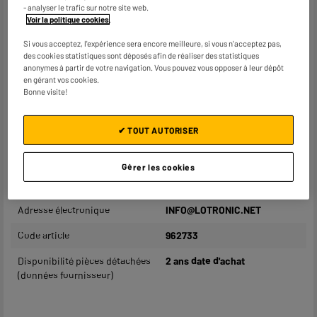
vitesse ou commandé par la
- analyser le trafic sur notre site web.
musique via le microphone
Voir la politique cookies
.
incorporé
Si vous acceptez, l'expérience sera encore meilleure, si vous n'acceptez pas,
Dimensions produit
H 33 cm x L 16 cm x P 36 cm
des cookies statistiques sont déposés afin de réaliser des statistiques
anonymes à partir de votre navigation. Vous pouvez vous opposer à leur dépôt
Poids net
2kg
en gérant vos cookies.
Bonne visite!
Coloris
Noir
Nom du fabricant, raison
LOTRONIC SA
✔ TOUT AUTORISER
sociale ou marque déposée
Gérer les cookies
Adresse postale
17 RUE FRANÇOIS ENGLERT
1480 TUBIZE
Adresse électronique
INFO@LOTRONIC.NET
Code article
962733
Disponibilité pièces détachées
2 ans date d'achat
(données fournisseur)