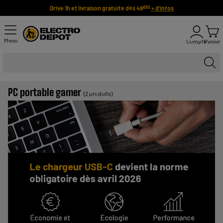
Drive 1h et livraison gratuite dès 49
+ d'infos
€90
Menu
Compte
Panier
PC portable gamer
(2 produits)