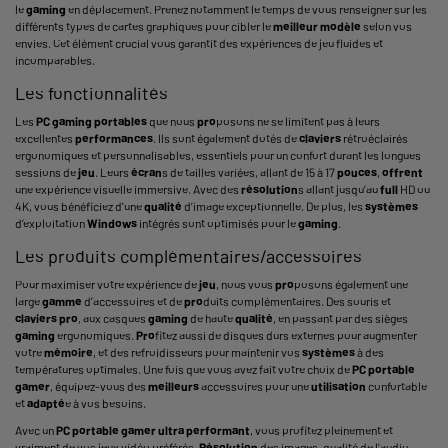
le
gaming
en déplacement. Prenez notamment le temps de vous renseigner sur les
différents types de cartes graphiques
pour cibler le
meilleur
modèle
selon vos
envies. Cet élément crucial vous garantit des expériences de jeu fluides et
incomparables.
Les fonctionnalités
Les
PC
gaming
portables
que nous
pro
posons ne se limitent pas à leurs
excellentes
performances
. Ils sont également dotés de
claviers
rétroéclairés
ergonomiques et personnalisables, essentiels pour un confort durant les longues
sessions de
jeu
. Leurs
écran
s de tailles variées, allant de 15 à 17
pouces
,
offrent
une expérience visuelle immersive. Avec des
résolution
s allant jusqu’au
full
HD ou
4K, vous bénéficiez d'une
qualité
d’image exceptionnelle. De plus, les
systèmes
d’exploitation
Windows
intégrés sont optimisés pour le
gaming
.
Les produits complémentaires/accessoires
Pour maximiser votre expérience de
jeu
, nous vous
pro
posons également une
large
gamme
d’accessoires et de
pro
duits complémentaires. Des souris et
claviers
pro
, aux casques
gaming
de haute
qualité
, en passant par des sièges
gaming
ergonomiques.
Pro
fitez aussi de disques durs externes pour augmenter
votre
mémoire
, et des refroidisseurs pour maintenir vos
systèmes
à des
températures optimales. Une fois que vous avez fait votre choix de
PC
portable
gamer
, équipez-vous des
meilleurs
accessoires pour une
utilisation
confortable
et
adapté
e à vos besoins.
Avec un
PC
portable
gamer
ultra
performant
, vous profitez pleinement et
vraiment de vos jeux vidéo préférés.
Résolution
des images, qualité de l'audio,