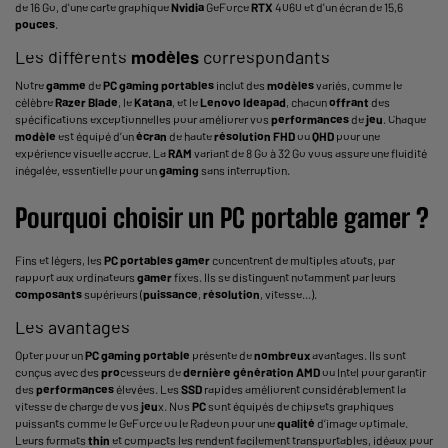
de 16 Go, d'une carte graphique
Nvidia
GeForce
RTX
4060 et d'un écran de 15,6
pouces
.
Les différents
modèles
correspondants
Notre
gamme
de
PC
gaming
portables
inclut des
modèles
variés, comme le
célèbre
Razer Blade
, le
Katana
, et le
Lenovo Ideapad
, chacun
offrant
des
spécifications exceptionnelles pour améliorer vos
performances
de
jeu
. Chaque
modèle
est équipé d’un
écran
de haute
résolution
FHD
ou
QHD
pour une
expérience visuelle accrue. La
RAM
variant de 8 Go à 32 Go vous assure une fluidité
inégalée, essentielle pour un
gaming
sans interruption.
Pourquoi choisir un
PC
portable
gamer
?
Fins et légers, les
PC
portables
gamer
concentrent de multiples atouts, par
rapport aux ordinateurs
gamer
fixes. Ils se distinguent notamment par leurs
composants
supérieurs (
puissance
,
résolution
, vitesse...).
Les avantages
Opter pour un
PC
gaming
portable
présente de
nombreux
avantages. Ils sont
conçus avec des
pro
cesseurs de
dernière
génération
AMD
ou Intel pour garantir
des
performances
élevées. Les
SSD
rapides améliorent considérablement la
vitesse de charge de vos
jeu
x. Nos
PC
sont équipés de chipsets graphiques
puissants comme le GeForce ou le Radeon pour une
qualité
d’image optimale.
Leurs formats
thin
et compacts les rendent facilement transportables, idéaux pour