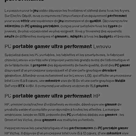
La passion pour le
jeu
vidéo dépasse les frontières et s'étend dans tous les foyers.
Sur Electro Dépôt, nous comprenons l'importance d'un équipement
performant
pour vous
offrir
une expérience de
jeu
immersive et de
qualité
. Découvrez notre
sélection
de
PC gaming portables
, conçus pour satisfaire tous les
types
de
joueurs, du plus occasionnel au plus exigeant. Vous y trouverez des appareils
neufs
de différentes marques et
gamme
s,
adapté
s à tous les
budget
s et besoins.
PC
portable
gamer
ultra
performant
Lenovo
Spécialisé dans les
PC portables
, les tablettes et les smartphones, le fabricant
chinois Lenovo a su très vite s'imposer parmi les grands noms de l'informatique et
de la téléphonie. Il
propose
des équipements de haute qualité, dont des
PC
gamer
disposant d'un processeur surpuissant et d'une carte graphique
dernière
génération. Attardez-vous notamment sur le Lenovo LOQ, qui affiche un processeur
Intel Core i5 à 8 cœurs, une
mémoire
vive de 16 Go et une carte graphique
Nvidia
GeForce
RTX
4060. Il comprend par ailleurs un écran de 15,6
pouces
.
PC
portable
gamer
ultra
performant
HP
HP, premier constructeur d'ordinateurs au monde, développe une
gamme
de
produits variée et complète pour répondre à toutes les attentes. La marque
américaine, lancée en 1939, présente des
PC
portables dédiés aux
gamers
: les
Omen et les Victus, deux
gammes
aux multiples potentiels.
Passez en revue les caractéristiques et les
performances
du
PC
portable
gamer
HP Victus. Il dispose d'un processeur Intel Core i5 à 12 cœurs, d'une
mémoire
vive