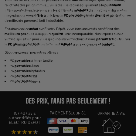
réactivité des programmes... Vous disposez d'un équipement à la
puissance
intéressante. Penchez-vous sur les différents
modèles
disponibles en ligne et en
magasin pour vous
offrir
à prix bas un
PC
portable
gamer
dernière
génération ou
de milieu de
gamme
à tarif imbattable.
En faisant votre
achat
sur Electro Dépôt, vous êtes assuré de bénéficier des
meilleurs
pro
duits au rapport
qualité
-prix incomparable. Nos experts sont à
votre disposition pour vous guider dans votre choix et vous
permettre
de trouver
le
PC
gaming
portable
parfaitement
adapté
à vos exigences et
budget
.
Découvrez aussi nos autres offres :
PC
portables
à écran tactile
PC
portables
Asus
PC
portables
hybrides
PC
portables
MSI
PC
portables
légers
DES PRIX, MAIS PAS SEULEMENT !
157 407 avis
PAIEMENT SÉCURISÉ
GARANTIE À VIE
authentifiés pour
ELECTRO DEPOT
★★★★★
★★★★★