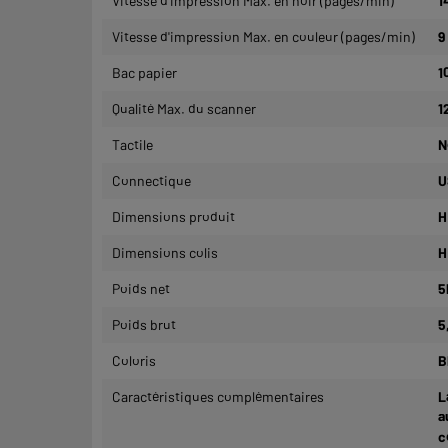
Vitesse d'impression Max. en noir (pages/min)
1
Vitesse d'impression Max. en couleur (pages/min)
9
Bac papier
1
Qualité Max. du scanner
1
Tactile
N
Connectique
U
Dimensions produit
H
Dimensions colis
H
Poids net
5
Poids brut
5
Coloris
B
Caractéristiques complémentaires
L
a
c