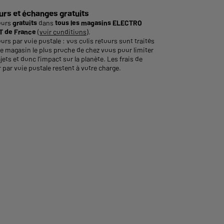
urs et échanges gratuits
ours
gratuits
dans
tous les magasins ELECTRO
 de France
(
voir conditions
).
urs par voie postale : vos colis retours sont traités
le magasin le plus proche de chez vous pour limiter
ajets et donc l’impact sur la planète. Les frais de
 par voie postale restent à votre charge.