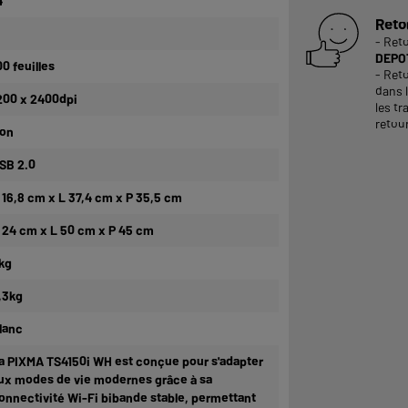
4
Reto
- Ret
DEPOT
00 feuilles
- Reto
dans 
200 x 2400dpi
les tr
retour
on
SB 2.0
 16,8 cm x L 37,4 cm x P 35,5 cm
 24 cm x L 50 cm x P 45 cm
kg
,3kg
lanc
a PIXMA TS4150i WH est conçue pour s'adapter
ux modes de vie modernes grâce à sa
onnectivité Wi-Fi bibande stable, permettant