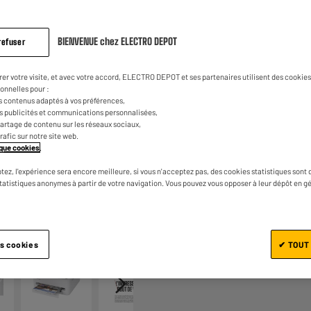
sur
la
1
€
45
Dont
même
page.
Jeu concours Disneyland*
E
BIENVENUE chez ELECTRO DEPOT
refuser
rer votre visite, et avec votre accord, ELECTRO DEPOT et ses partenaires utilisent des cookies 
onnelles pour :
s contenus adaptés à vos préférences,
es publicités et communications personnalisées,
e partage de contenu sur les réseaux sociaux,
trafic sur notre site web.
tique cookies
.
tez, l'expérience sera encore meilleure, si vous n'acceptez pas, des cookies statistiques sont 
Ajouter au panier
statistiques anonymes à partir de votre navigation. Vous pouvez vous opposer à leur dépôt en g
1/7
es cookies
✔ TOUT