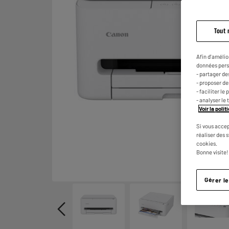
Tout 
Afin d'amélio
données pers
- partager de
- proposer d
- faciliter l
- analyser le 
Voir la poli
Si vous accep
réaliser des 
cookies.
Bonne visite!
Gérer l