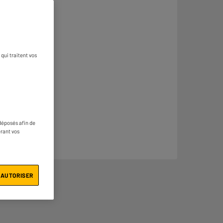
n savoir plus
qui traitent vos
déposés afin de
érant vos
 AUTORISER