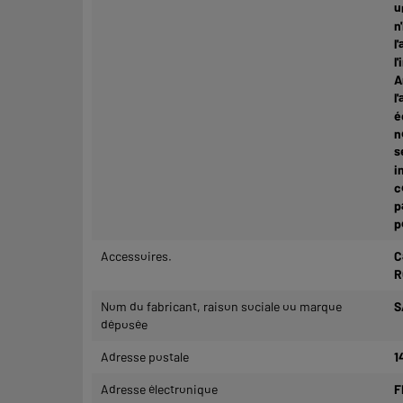
u
n
l
l
A
l
é
n
s
i
c
p
p
Accessoires.
C
R
Nom du fabricant, raison sociale ou marque
S
déposée
Adresse postale
1
Adresse électronique
F