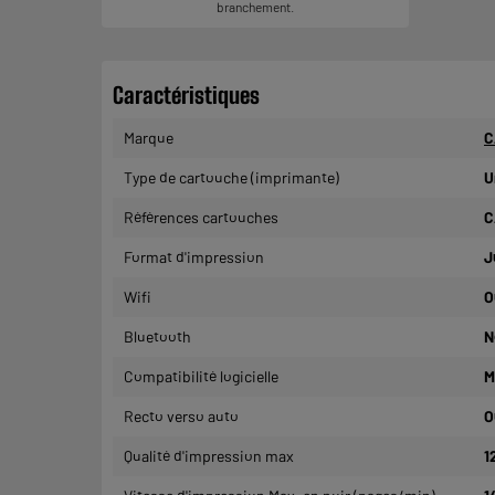
branchement.
Caractéristiques
Marque
C
Type de cartouche (imprimante)
U
Références cartouches
C
Format d'impression
J
Wifi
O
Bluetooth
N
Compatibilité logicielle
M
Recto verso auto
O
Qualité d'impression max
1