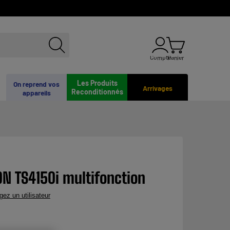
Compte
Panier
Les Produits
On reprend vos
Arrivages
Reconditionnés
appareils
N TS4150i multifonction
gez un utilisateur