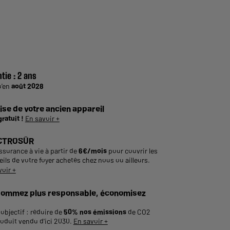
tie :
2 ans
u'en
août 2028
ise de votre ancien appareil
gratuit !
En savoir +
CTROSÛR
ssurance à vie à partir de
6€/mois
pour couvrir les
ils de votre foyer achetés chez nous ou ailleurs.
voir +
ommez plus responsable, économisez
objectif : réduire de
50% nos émissions
de CO2
roduit vendu d'ici 2030.
En savoir +