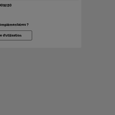
0016130
complémentaires ?
e d'utilisation