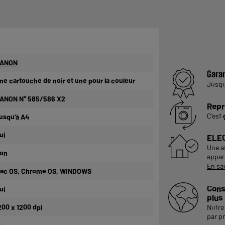
ANON
Garan
ne cartouche de noir et une pour la couleur
Jusq
ANON N° 585/586 X2
Repr
C'est
usqu'à A4
ui
ELE
Une a
on
appare
En sa
ac OS, Chrome OS, WINDOWS
Cons
ui
plus
200 x 1200 dpi
Notre 
par p