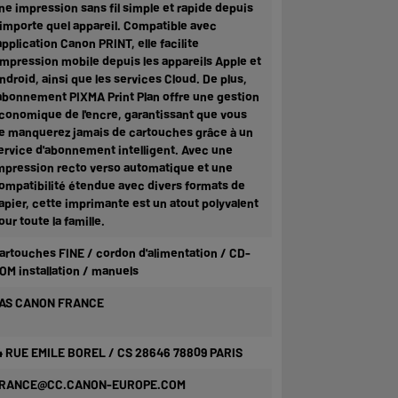
ne impression sans fil simple et rapide depuis
'importe quel appareil. Compatible avec
'application Canon PRINT, elle facilite
'impression mobile depuis les appareils Apple et
ndroid, ainsi que les services Cloud. De plus,
'abonnement PIXMA Print Plan offre une gestion
conomique de l'encre, garantissant que vous
e manquerez jamais de cartouches grâce à un
ervice d'abonnement intelligent. Avec une
mpression recto verso automatique et une
ompatibilité étendue avec divers formats de
apier, cette imprimante est un atout polyvalent
our toute la famille.
artouches FINE / cordon d'alimentation / CD-
OM installation / manuels
AS CANON FRANCE
4 RUE EMILE BOREL / CS 28646 78809 PARIS
RANCE@CC.CANON-EUROPE.COM