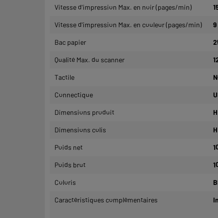
Vitesse d'impression Max. en noir (pages/min)
1
Vitesse d'impression Max. en couleur (pages/min)
9
Bac papier
2
Qualité Max. du scanner
1
Tactile
N
Connectique
U
Dimensions produit
H
Dimensions colis
H
Poids net
1
Poids brut
1
Coloris
B
Caractéristiques complémentaires
I