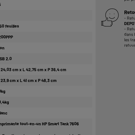
5
Reto
- Ret
DEPOT
50 feuilles
- Reto
dans 
200PPP
les tr
retour
on
SB 2.0
 24,03 cm x L 42,75 cm x P 36,4 cm
 23,9 cm x L 41 cm x P 48,3 cm
0kg
0,4kg
lanc
mprimante tout-en-un HP Smart Tank 7606