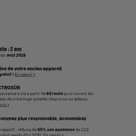
tie :
2 ans
u'en
août 2028
ise de votre ancien appareil
gratuit !
En savoir +
CTROSÛR
ssurance à vie à partir de
6€/mois
pour couvrir les
ils de votre foyer achetés chez nous ou ailleurs.
voir +
ommez plus responsable, économisez
objectif : réduire de
50% nos émissions
de CO2
roduit vendu d'ici 2030.
En savoir +