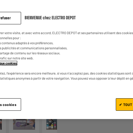
398
€
97
avis.
Lien
sur
la
0
€
90
BIENVENUE chez ELECTRO DEPOT
Dont
refuser
même
page.
UN CRÉDIT VOUS ENGAGE ET
CAPACITÉS DE REMBOURSEM
rer votre visite, et avec votre accord, ELECTRO DEPOT et ses partenaires utilisent des cookies 
onnelles pour :
s contenus adaptés à vos préférences,
es publicités et communications personnalisées,
e partage de contenu sur les réseaux sociaux,
trafic sur notre site web.
tique cookies
.
tez, l'expérience sera encore meilleure, si vous n'acceptez pas, des cookies statistiques sont 
statistiques anonymes à partir de votre navigation. Vous pouvez vous opposer à leur dépôt en g
Ajouter au panier
1/6
es cookies
✔ TOUT