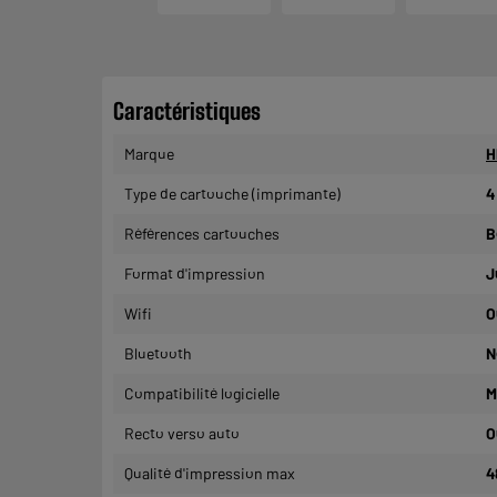
Caractéristiques
Marque
H
Type de cartouche (imprimante)
4
Références cartouches
B
Format d'impression
J
Wifi
O
Bluetooth
N
Compatibilité logicielle
M
Recto verso auto
O
Qualité d'impression max
4