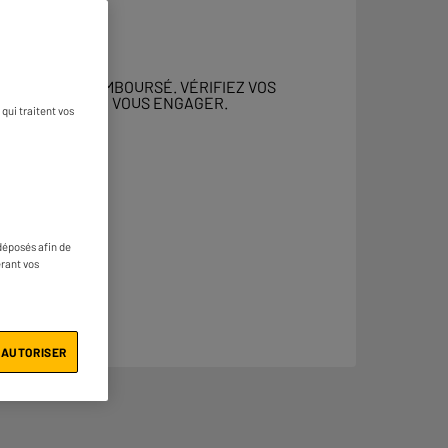
 DOIT ÊTRE REMBOURSÉ. VÉRIFIEZ VOS
ENT AVANT DE VOUS ENGAGER.
qui traitent vos
déposés afin de
érant vos
 AUTORISER