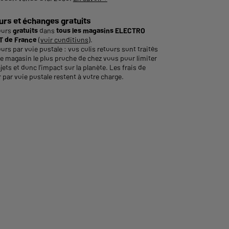
urs et échanges gratuits
ours
gratuits
dans
tous les magasins ELECTRO
 de France
(
voir conditions
).
urs par voie postale : vos colis retours sont traités
le magasin le plus proche de chez vous pour limiter
ajets et donc l’impact sur la planète. Les frais de
 par voie postale restent à votre charge.