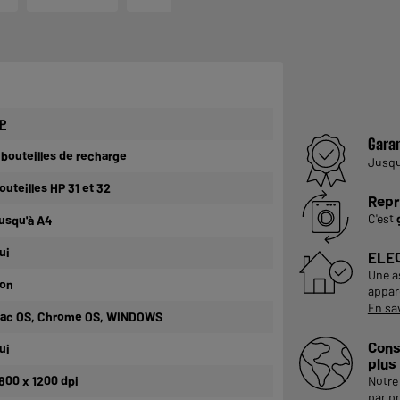
P
Garan
 bouteilles de recharge
Jusq
outeilles HP 31 et 32
Repr
C'est
usqu'à A4
ui
ELE
Une a
on
appare
En sa
ac OS, Chrome OS, WINDOWS
Cons
ui
plus
800 x 1200 dpi
Notre 
par p