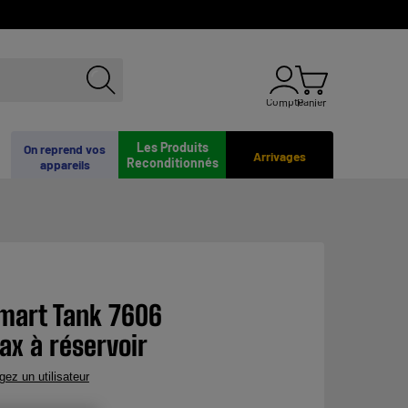
Compte
Panier
Les Produits
On reprend vos
Arrivages
Reconditionnés
appareils
mart Tank 7606
ax à réservoir
gez un utilisateur