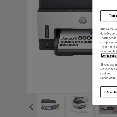
Tout 
Afin d'amélio
données pers
- partager de
- proposer d
- faciliter l
- analyser le 
Voir la poli
Si vous accep
réaliser des 
cookies.
Bonne visite!
Gérer l