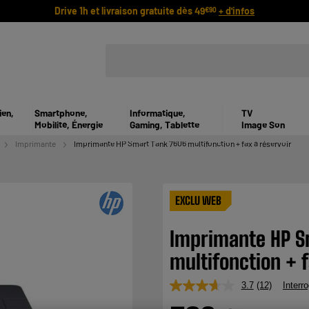
Drive 1h et livraison gratuite dès 49
+ d'infos
€90
ien,
Smartphone,
Informatique,
TV
Mobilité, Énergie
Gaming, Tablette
Image Son
Imprimante
Imprimante HP Smart Tank 7606 multifonction + fax à réservoir
EXCLU WEB
Imprimante HP S
multifonction + f
3.7
(12)
Interro
Lire
12