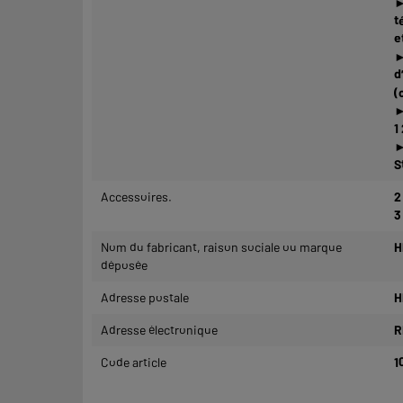
►
t
e
►
d
(
►
1
►
S
Accessoires.
2
3
Nom du fabricant, raison sociale ou marque
H
déposée
Adresse postale
H
Adresse électronique
R
Code article
1