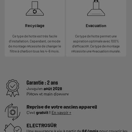
Recyclage
Evacuation
Ce type de hotte est très facile
Ce type de hotte permet une
d’installation. Cependant, ce mode
aspiration optimale avec 100%
de montage nécessite de changer le
d’efficacité. Ce type de montage
filtre à charbon tous les 4-6 mois.
nécessite une évacuation murale.
Garantie :
2 ans
Jusqu'en
août 2028
Pièces et main d'oeuvre
Reprise de votre ancien appareil
C'est
gratuit !
En savoir +
ELECTROSÛR
Une assurance à vie à partir de
6€/mois
pour couvrir les