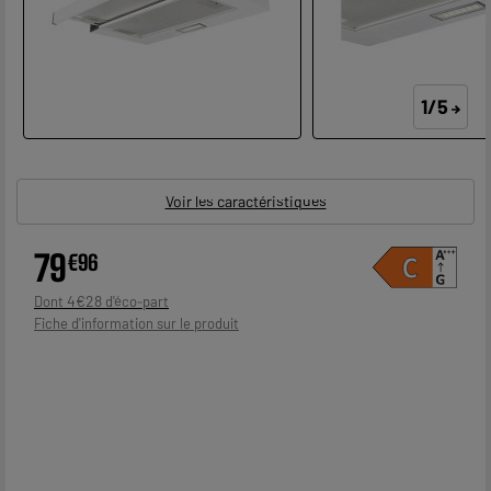
1/5
Voir les caractéristiques
79
€
96
4
€
28
Dont
Fiche d'information sur le produit