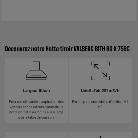
Découvrez notre Hotte tiroir VALBERG BITH 60 X 756C
Largeur 60cm
Débit d’air 291 m3/h
Pour une efficacité d’aspiration des
Parfait pour une cuisine d’environ 9,7
vapeurs et des odeurs optimale, la
m2.
hotte doit être au moins aussi large
que la table de cuisson.