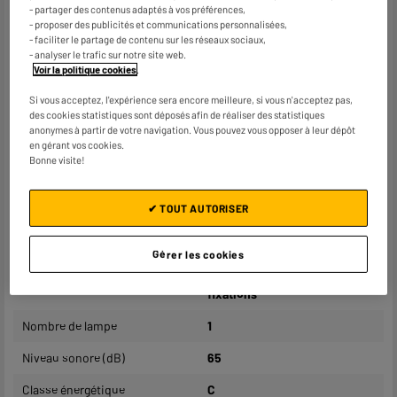
- partager des contenus adaptés à vos préférences,
Type d'aspiration
Evacuation extérieure ou
- proposer des publicités et communications personnalisées,
recyclage
- faciliter le partage de contenu sur les réseaux sociaux,
- analyser le trafic sur notre site web.
Débit d'air maximum
291m³/h
Voir la politique cookies
.
Nombre de vitesses
3
Si vous acceptez, l'expérience sera encore meilleure, si vous n'acceptez pas,
des cookies statistiques sont déposés afin de réaliser des statistiques
Puissance moteur
67W
anonymes à partir de votre navigation. Vous pouvez vous opposer à leur dépôt
en gérant vos cookies.
Bonne visite!
Éclairage
Oui, Led
Filtre à graisse
Aluminium, lavable en
✔ TOUT AUTORISER
machine
Filtre anti-odeurs
Oui
Gérer les cookies
Référence filtre à odeur
ED universel à découper avec
fixations
Nombre de lampe
1
Niveau sonore (dB)
65
Classe énergétique
C