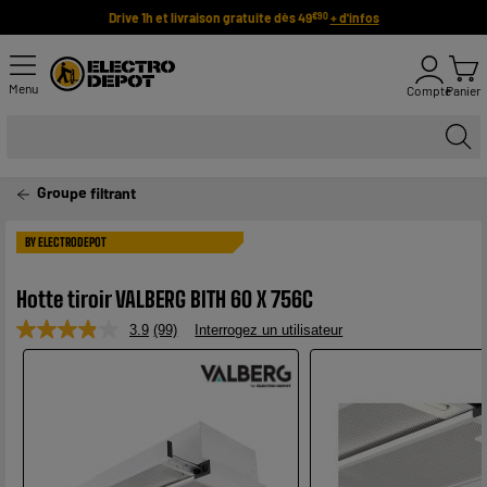
Drive 1h et livraison gratuite dès 49
+ d'infos
€90
Menu
Compte
Panier
Groupe filtrant
BY ELECTRODEPOT
Hotte tiroir VALBERG BITH 60 X 756C
3.9
(99)
Interrogez un utilisateur
Lire
99
avis.
Lien
sur
la
même
page.