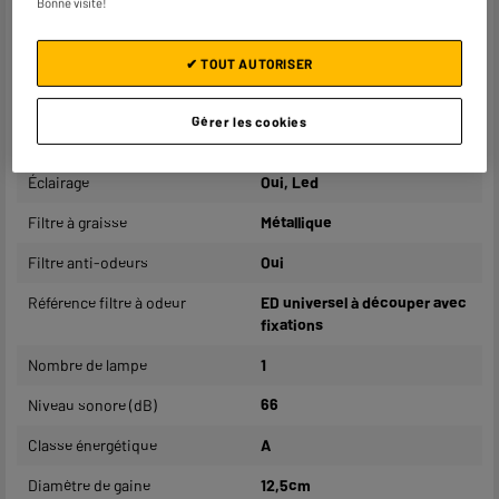
Bonne visite!
Type d'aspiration
Recyclage
Débit d'air maximum
213m³/h
✔ TOUT AUTORISER
Nombre de vitesses
3
Gérer les cookies
Puissance moteur
85W
Éclairage
Oui, Led
Filtre à graisse
Métallique
Filtre anti-odeurs
Oui
Référence filtre à odeur
ED universel à découper avec
fixations
Nombre de lampe
1
Niveau sonore (dB)
66
Classe énergétique
A
Diamètre de gaine
12,5cm