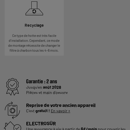
Recyclage
Ce type de hotte est très facile
d’installation. Cependant, ce mode
de montage nécessite de changer le
filtre à charbon tous les 4-6 mois.
Garantie :
2 ans
Jusqu'en
août 2028
Pièces et main d'oeuvre
Reprise de votre ancien appareil
C'est
gratuit !
En savoir +
ELECTROSÛR
Une assurance à vie à partir de
6€/mois
pour couvrir les