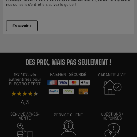
nos conseils d’entretien, suivez le guide !
En savoir +
DES PRIX, MAIS PAS SEULEMENT !
157 407 avis
PAIEMENT SÉCURISÉ
GARANTIE À VIE
authentifiés pour
ELECTRO DEPOT
★★★★★
★★★★★
4,3
SERVICE APRÈS-
QUESTIONS /
SERVICE CLIENT
VENTE
RÉPONSES