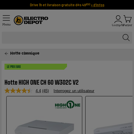
Drive 1h et livraison gratuite dès 49
+ d'infos
€90
Menu
Compte
Panier
Hotte classique
LE PRIX BAS
Hotte HIGH ONE CH 60 W302C V2
4.4
(45)
Interrogez un utilisateur
Lire
45
avis.
Lien
sur
la
même
page.