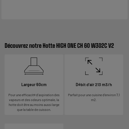
Découvrez notre Hotte HIGH ONE CH 60 W302C V2
Largeur 60cm
Débit d’air 213 m3/h
Pour une efficacité d’aspiration des
Parfait pour une cuisine d’environ 7,1
vapeurs et des odeurs optimale, la
m2.
hotte doit être au moins aussi large
que la table de cuisson.