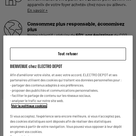
appareils de votre foyer achetés chez nous ou ailleurs.
En savoir +
Consommez plus responsable, économisez
plus
Notre objectif : réduire de
50% nos émissions
de CO2
par produit vendu d'ici 2030.
En savoir +
Retours et échanges gratuits
Tout refuser
- Retours
gratuits
dans
tous les magasins ELECTRO
DEPOT de France
(
voir conditions
).
BIENVENUE chez ELECTRO DEPOT
- Retours par voie postale : vos colis retours sont traités
Afin d'améliorer votre visite, et avec votre accord, ELECTRO DEPOT et ses
dans le magasin le plus proche de chez vous pour limiter
partenaires utilisent des cookies qui traitent vos données personnelles pour :
les trajets et donc l’impact sur la planète. Les frais de
- partager des contenus adaptés à vos préférences,
retour par voie postale restent à votre charge.
- proposer des publicités et communications personnalisées,
- faciliter le partage de contenu sur les réseaux sociaux,
- analyser le trafic sur notre site web.
Voir la politique cookies
.
Caractéristiques
Si vous acceptez, l'expérience sera encore meilleure, si vous n'acceptez pas,
Marque
HIGH ONE
des cookies statistiques sont déposés afin de réaliser des statistiques
anonymes à partir de votre navigation. Vous pouvez vous opposer à leur dépôt
Type
Hotte classique
en gérant vos cookies.