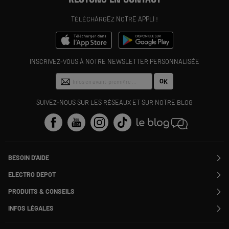
TÉLÉCHARGEZ NOTRE APPLI !
INSCRIVEZ-VOUS À NOTRE NEWSLETTER PERSONNALISÉE
OK
SUIVEZ-NOUS SUR LES RÉSEAUX ET SUR NOTRE BLOG
BESOIN D'AIDE
Contactez-nous
ELECTRO DEPOT
Suivre ma commande
Modifier ou annuler ma commande
PRODUITS & CONSEILS
SAV
Qui sommes nous ?
Nos marques
Payer en plusieurs fois
INFOS LÉGALES
Rejoignez-nous !
Les avis du site
Information phishing
Nos engagements RSE
Infos légales
Nos catégories phares
Voir toutes les Questions / Réponses
Pour les pros : Electro Des Pros