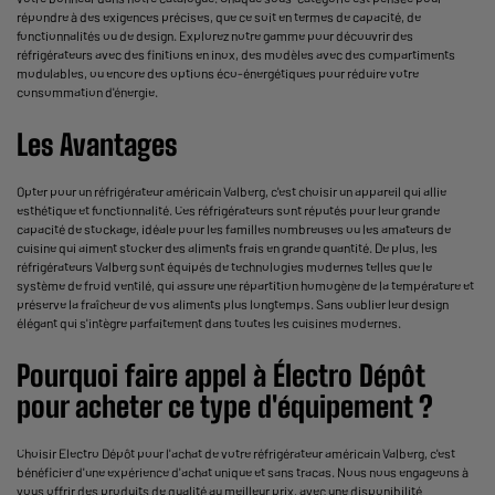
répondre à des exigences précises, que ce soit en termes de capacité, de
fonctionnalités ou de design. Explorez notre gamme pour découvrir des
réfrigérateurs avec des finitions en inox, des modèles avec des compartiments
modulables, ou encore des options éco-énergétiques pour réduire votre
consommation d'énergie.
Les Avantages
Opter pour un réfrigérateur américain Valberg, c'est choisir un appareil qui allie
esthétique et fonctionnalité. Ces réfrigérateurs sont réputés pour leur grande
capacité de stockage, idéale pour les familles nombreuses ou les amateurs de
cuisine qui aiment stocker des aliments frais en grande quantité. De plus, les
réfrigérateurs Valberg sont équipés de technologies modernes telles que le
système de froid ventilé, qui assure une répartition homogène de la température et
préserve la fraîcheur de vos aliments plus longtemps. Sans oublier leur design
élégant qui s'intègre parfaitement dans toutes les cuisines modernes.
Pourquoi faire appel à Électro Dépôt
pour acheter ce type d'équipement ?
Choisir Electro Dépôt pour l'achat de votre réfrigérateur américain Valberg, c'est
bénéficier d'une expérience d'achat unique et sans tracas. Nous nous engageons à
vous offrir des produits de qualité au meilleur prix, avec une disponibilité