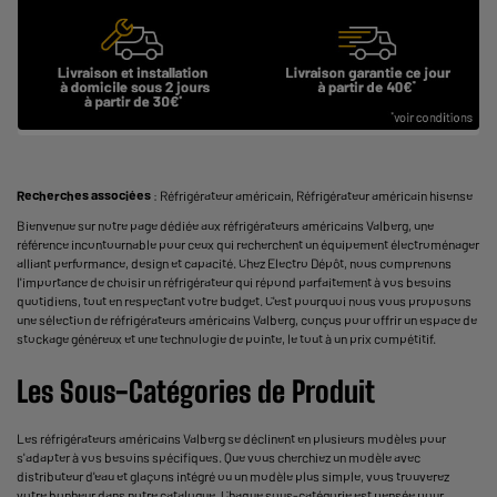
Recherches associées
:
Réfrigérateur américain
,
Réfrigérateur américain hisense
Bienvenue sur notre page dédiée aux réfrigérateurs américains Valberg, une
référence incontournable pour ceux qui recherchent un équipement électroménager
alliant performance, design et capacité. Chez Electro Dépôt, nous comprenons
l'importance de choisir un réfrigérateur qui répond parfaitement à vos besoins
quotidiens, tout en respectant votre budget. C'est pourquoi nous vous proposons
une sélection de réfrigérateurs américains Valberg, conçus pour offrir un espace de
stockage généreux et une technologie de pointe, le tout à un prix compétitif.
Les Sous-Catégories de Produit
Les réfrigérateurs américains Valberg se déclinent en plusieurs modèles pour
s'adapter à vos besoins spécifiques. Que vous cherchiez un modèle avec
distributeur d'eau et glaçons intégré ou un modèle plus simple, vous trouverez
votre bonheur dans notre catalogue. Chaque sous-catégorie est pensée pour