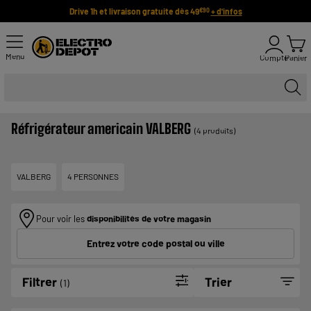
Drive 1h et livraison gratuite dès 49
+ d'infos
€90
Menu
Compte
Panier
Réfrigérateur americain VALBERG
(4 produits)
VALBERG
4 PERSONNES
Pour voir les
disponibilités de votre magasin
Entrez votre code postal ou ville
Filtrer
Trier
(1)