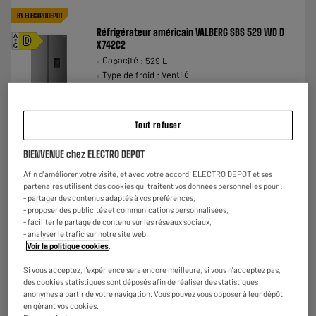
BY ELECTRODEPOT
Réfrigérateur américain VALBERG SBS 529 WD D
A
D
X742C2
G
Capacité : 529 L
Type de froid : Ventilé
Nombre de personnes : 4
€
579
96
★★★★★
★★★★★
Payer en
plusieurs fois
Tout refuser
4.8
/5
(
32
)
BIENVENUE chez ELECTRO DEPOT
Comparer
Afin d'améliorer votre visite, et avec votre accord, ELECTRO DEPOT et ses
partenaires utilisent des cookies qui traitent vos données personnelles pour :
- partager des contenus adaptés à vos préférences,
- proposer des publicités et communications personnalisées,
- faciliter le partage de contenu sur les réseaux sociaux,
- analyser le trafic sur notre site web.
ARRIVAGE
Voir la politique cookies
.
Réfrigérateur américain VALBERG SBS 555 D
A
D
X625C
Si vous acceptez, l'expérience sera encore meilleure, si vous n'acceptez pas,
G
des cookies statistiques sont déposés afin de réaliser des statistiques
Capacité : 555 L
anonymes à partir de votre navigation. Vous pouvez vous opposer à leur dépôt
Type de froid : Ventilé
en gérant vos cookies.
Nombre de personnes : 4