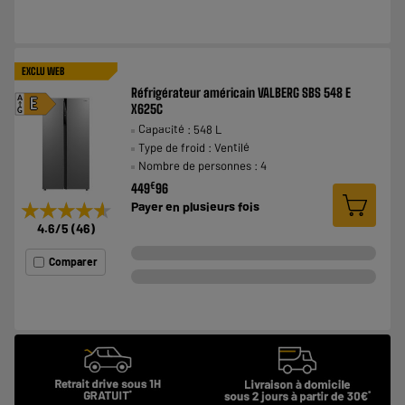
EXCLU WEB
Réfrigérateur américain VALBERG SBS 548 E
A
E
X625C
G
Capacité : 548 L
Type de froid : Ventilé
Nombre de personnes : 4
€
449
96
★★★★★
★★★★★
Payer en
plusieurs fois
4.6
/5
(
46
)
Comparer