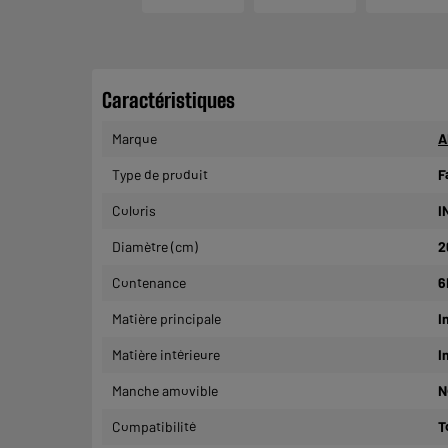
Caractéristiques
Marque
A
Type de produit
F
Coloris
I
Diamètre (cm)
2
Contenance
6
Matière principale
I
Matière intérieure
I
Manche amovible
N
Compatibilité
T