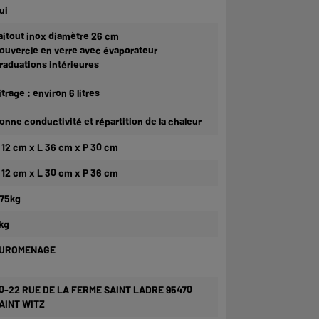
ui
aitout inox diamètre 26 cm
ouvercle en verre avec évaporateur
raduations intérieures
itrage : environ 6 litres
onne conductivité et répartition de la chaleur
 12 cm x L 36 cm x P 30 cm
 12 cm x L 30 cm x P 36 cm
,75kg
kg
UROMENAGE
0-22 RUE DE LA FERME SAINT LADRE 95470
AINT WITZ