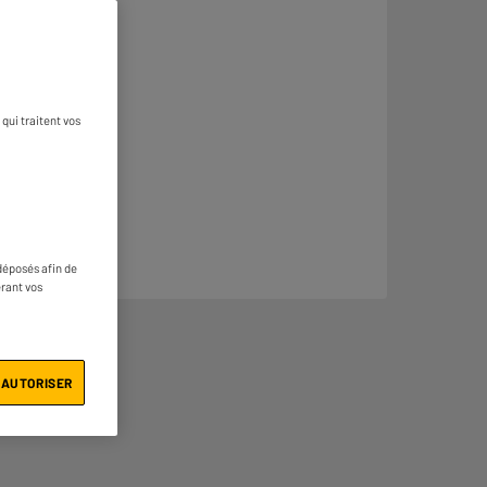
qui traitent vos
déposés afin de
érant vos
 AUTORISER