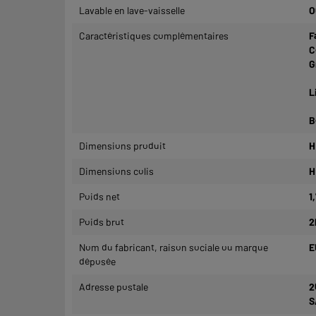
Lavable en lave-vaisselle
O
Caractéristiques complémentaires
F
C
G
L
B
Dimensions produit
H
Dimensions colis
H
Poids net
1
Poids brut
2
Nom du fabricant, raison sociale ou marque
E
déposée
Adresse postale
2
S