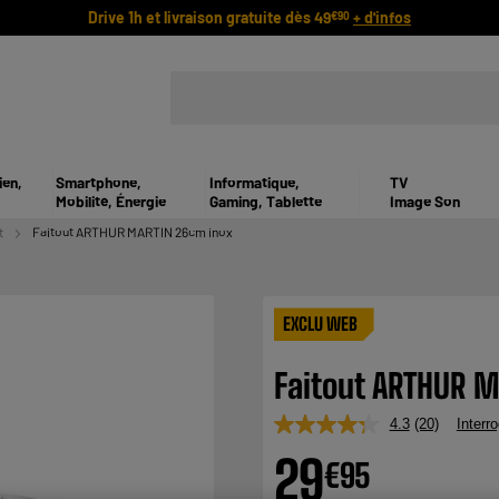
Drive 1h et livraison gratuite dès 49
+ d'infos
€90
ien,
Smartphone,
Informatique,
TV
Mobilité, Énergie
Gaming, Tablette
Image Son
t
Faitout ARTHUR MARTIN 26cm inox
EXCLU WEB
Faitout ARTHUR 
4.3
(20)
Interro
Lire
20
29
€
95
avis.
Lien