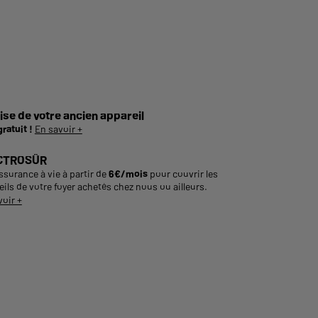
ise de votre ancien appareil
gratuit !
En savoir +
CTROSÛR
ssurance à vie à partir de
6€/mois
pour couvrir les
ils de votre foyer achetés chez nous ou ailleurs.
voir +