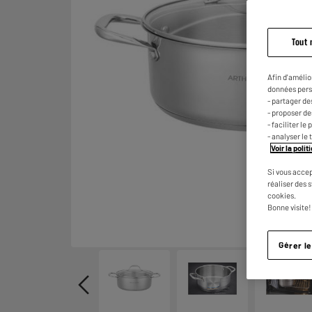
Tout 
Afin d'amélio
données pers
- partager de
- proposer d
- faciliter l
- analyser le 
Voir la poli
Si vous accep
réaliser des 
cookies.
Bonne visite!
Gérer l