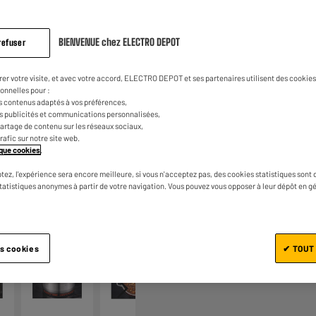
sur
la
même
page.
BIENVENUE chez ELECTRO DEPOT
refuser
rer votre visite, et avec votre accord, ELECTRO DEPOT et ses partenaires utilisent des cookies 
onnelles pour :
s contenus adaptés à vos préférences,
es publicités et communications personnalisées,
e partage de contenu sur les réseaux sociaux,
trafic sur notre site web.
Ajouter au panier
tique cookies
.
tez, l'expérience sera encore meilleure, si vous n'acceptez pas, des cookies statistiques sont 
statistiques anonymes à partir de votre navigation. Vous pouvez vous opposer à leur dépôt en g
1/6
es cookies
✔ TOUT