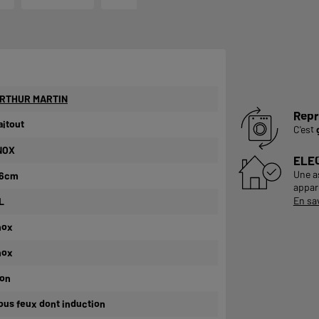
RTHUR MARTIN
Repr
aitout
C'est
NOX
ELE
Une a
6cm
appare
En sa
L
nox
nox
on
ous feux dont induction