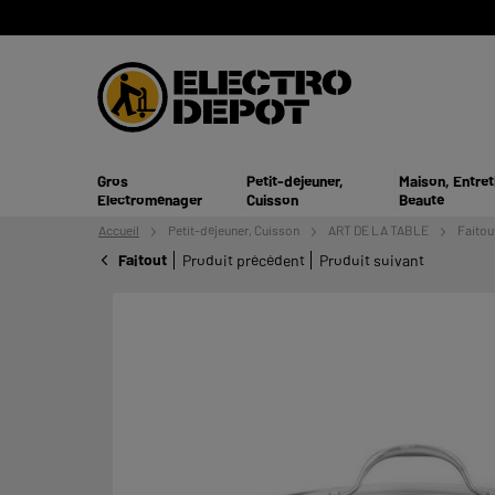
Gros
Petit-déjeuner,
Maison, Entret
Electroménager
Cuisson
Beauté
Accueil
Petit-déjeuner,
Cuisson
ART DE LA TABLE
Faitou
Faitout
Produit précédent
Produit suivant