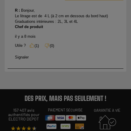
DES PRIX, MAIS PAS SEULEMENT !
157 407 avis
PAIEMENT SÉCURISÉ
GARANTIE À VIE
authentifiés pour
ELECTRO DEPOT
★★★★★
★★★★★