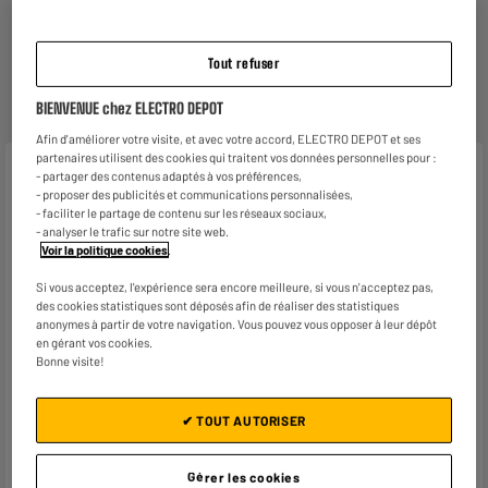
ELECTROSÛR
Une assurance à vie à partir de
6€/mois
pour couvrir les
Tout refuser
appareils de votre foyer achetés chez nous ou ailleurs.
En savoir +
BIENVENUE chez ELECTRO DEPOT
Afin d'améliorer votre visite, et avec votre accord, ELECTRO DEPOT et ses
partenaires utilisent des cookies qui traitent vos données personnelles pour :
Caractéristiques
- partager des contenus adaptés à vos préférences,
- proposer des publicités et communications personnalisées,
- faciliter le partage de contenu sur les réseaux sociaux,
Marque
VALBERG
- analyser le trafic sur notre site web.
Voir la politique cookies
.
Type de produit
Faitout, casserole
Si vous acceptez, l'expérience sera encore meilleure, si vous n'acceptez pas,
Coloris
INOX
des cookies statistiques sont déposés afin de réaliser des statistiques
anonymes à partir de votre navigation. Vous pouvez vous opposer à leur dépôt
Diamètre (cm)
24cm
en gérant vos cookies.
Bonne visite!
Contenance
4L
Matière principale
Inox
✔ TOUT AUTORISER
Matière intérieure
Inox
Gérer les cookies