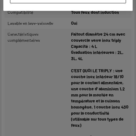
Manche amovible
Non
Compatibilité
Tous feux dont induction
Lavable en lave-vaisselle
Oui
Caractéristiques
Faitout diamètre 24 cm avec
complémentaires
couvercle verre inox triply
Capacité : 4 L
Graduation intérieures : 2L,
3L, 4L
C'EST QUOI LE TRIPLY : une
couche inox intérieur 18/10
pour le contact alimentaire,
une couche d' aluminium 1,2
mm pour la montée en
température et la cuisson
homogène, 1 couche inox 430
pour la conductivité
(utilisable sur tous types de
feux)