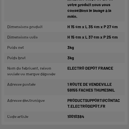
votre produit nous vous
conseillons le lavage à la
main.
Dimensions produit
H 15 cm x L 35 cm x P 27 cm
Dimensions colis
H 15 cm x L 37 cm x P 25 cm
Poids net
3kg
Poids brut
3kg
Nom du fabricant, raison
ELECTRO DEPOT FRANCE
sociale ou marque déposée
Adresse postale
1 ROUTE DE VENDEVILLE
59155 FACHES THUMESNIL
Adresse électronique
PRODUCTSUPPORT@CONTAC
T.ELECTRODEPOT.FR
Code article
10010384