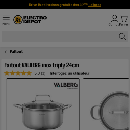
Drive 1h et livraison gratuite dès 49
+ d'infos
€90
Menu
Compte
Panier
Faitout
Faitout VALBERG inox triply 24cm
5.0
(3)
Interrogez un utilisateur
Lire
3
avis.
Lien
sur
la
même
page.