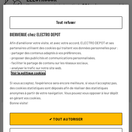
Une assurance à vie à partir de
6€/mois
pour couvrir les
appareils de votre foyer achetés chez nous ou ailleurs.
En savoir +
Tout refuser
Consommez plus responsable, économisez
plus
BIENVENUE chez ELECTRO DEPOT
Notre objectif : réduire de
50% nos émissions
de CO2
Afin d'améliorer votre visite, et avec votre accord, ELECTRO DEPOT et ses
par produit vendu d'ici 2030.
En savoir +
partenaires utilisent des cookies qui traitent vos données personnelles pour :
- partager des contenus adaptés à vos préférences,
Retours et échanges gratuits
- proposer des publicités et communications personnalisées,
- faciliter le partage de contenu sur les réseaux sociaux,
- Retours
gratuits
dans
tous les magasins ELECTRO
- analyser le trafic sur notre site web.
DEPOT de France
(
voir conditions
).
Voir la politique cookies
.
- Retours par voie postale : vos colis retours sont traités
dans le magasin le plus proche de chez vous pour limiter
Si vous acceptez, l'expérience sera encore meilleure, si vous n'acceptez pas,
les trajets et donc l’impact sur la planète. Les frais de
des cookies statistiques sont déposés afin de réaliser des statistiques
retour par voie postale restent à votre charge.
anonymes à partir de votre navigation. Vous pouvez vous opposer à leur dépôt
en gérant vos cookies.
Bonne visite!
Caractéristiques
✔ TOUT AUTORISER
Marque
DELONGHI