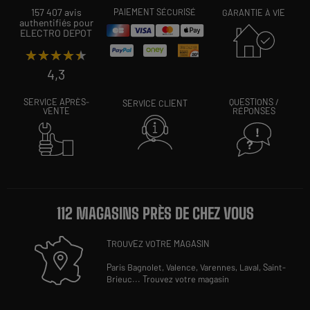
157 407 avis
PAIEMENT SÉCURISÉ
GARANTIE À VIE
authentifiés pour
ELECTRO DEPOT
★★★★★
★★★★★
4,3
SERVICE APRÈS-
QUESTIONS /
SERVICE CLIENT
VENTE
RÉPONSES
112 MAGASINS PRÈS DE CHEZ VOUS
TROUVEZ VOTRE MAGASIN
Paris Bagnolet,
Valence,
Varennes,
Laval,
Saint-
Brieuc
...
Trouvez votre magasin