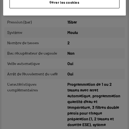
Type cafetière
Expresso pompe
Gérer les cookies
Coloris
Inox
Pression (bar)
15bar
Système
Moulu
Nombre de tasses
2
Bac récupérateur de capsule
Non
Veille automatique
Oui
Arrêt de l'écoulement du café
Oui
Caractéristiques
Programmation de 1 ou 2
complémentaires
tasses avec arret
automatique, programmation
quantité d'eau et
température, 3 filtres double
parois pour chaque
préparation (1, 2 tasses et
dosette ESE), sytème