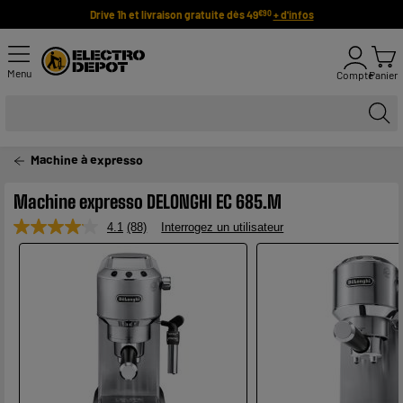
Drive 1h et livraison gratuite dès 49
+ d'infos
€90
Menu
Compte
Panier
Machine à expresso
Machine expresso DELONGHI EC 685.M
4.1
(88)
Interrogez un utilisateur
Lire
88
avis.
Lien
sur
la
même
page.