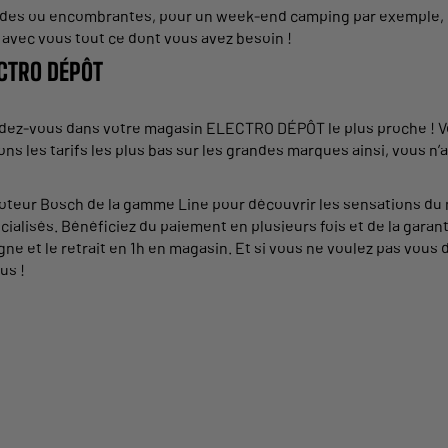
rdes ou encombrantes, pour un week-end camping par exemple, p
avec vous tout ce dont vous avez besoin !
ECTRO DÉPÔT
dez-vous dans votre
magasin
ELECTRO DÉPÔT le plus proche ! V
s les tarifs les plus bas sur les
grandes
marques ainsi, vous n’a
oteur Bosch de la gamme
Line
pour découvrir les sensations du 
ialisés. Bénéficiez du paiement en plusieurs fois et de la garan
ne et le retrait en 1h en
magasin
. Et si vous ne voulez pas vous 
us !