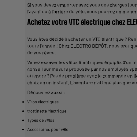
Si vous devez emporter avec vous des charges lou
l’avant ou à l’arrière du
vélo
, vous pourrez emmener 
Achetez votre VTC électrique chez EL
Vous êtes décidé à acheter un
VTC électrique ?
Ren
toute l’année ! Chez ELECTRO DÉPÔT, nous pratiquon
de vos rêves.
Venez essayer les
vélos électriques équipés
d’un m
conseil sur mesure proposée
par nos employés spéc
attendre ? Pas de problème avec la commande en lig
choix en un instant. L’aventure n’attend plus que vo
Découvrez aussi :
Vélos électriques
trottinette électrique
Types de vélos
Accessoires pour vélo