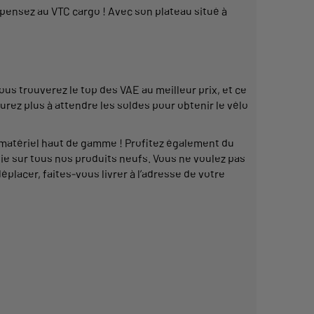
ensez au VTC cargo ! Avec son plateau situé à
ous trouverez le
top
des
VAE
au
meilleur
prix, et ce
urez plus à attendre les soldes pour obtenir le
vélo
matériel
haut de gamme ! Profitez également du
tie sur tous nos produits neufs. Vous ne voulez pas
déplacer, faites-vous livrer à l’adresse de votre