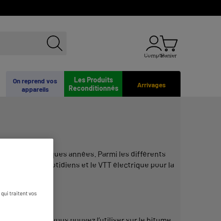
Compte
Panier
Les Produits
On reprend vos
Arrivages
Reconditionnés
appareils
rs depuis quelques années. Parmi les différents
ur les
trajets
quotidiens
et le
VTT électrique
pour la
qui traitent vos
chemins. Ainsi, vous pouvez l’
utiliser
sur le bitume,