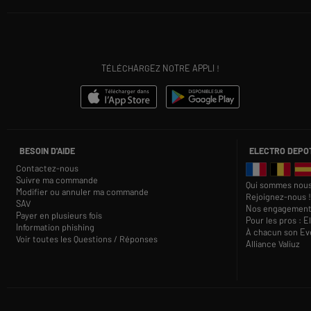
TÉLÉCHARGEZ NOTRE APPLI !
BESOIN D'AIDE
ELECTRO DEPO
Contactez-nous
Suivre ma commande
Qui sommes nous
Modifier ou annuler ma commande
Rejoignez-nous !
SAV
Nos engagement
Payer en plusieurs fois
Pour les pros : E
Information phishing
À chacun son Eve
Voir toutes les Questions / Réponses
Alliance Valiuz