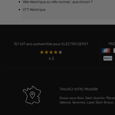
Vélo électrique ou vélo normal : que choisir ?
VTT électrique
157 407 avis authentifiés pour ELECTRO DEPOT
PAI
★★★★★
★★★★★
4,3
TROUVEZ VOTRE MAGASIN
Rosny-sous-Bois,
Saint-Quentin,
Marsei
Valence,
Varennes,
Laval,
Saint-Brieuc
.