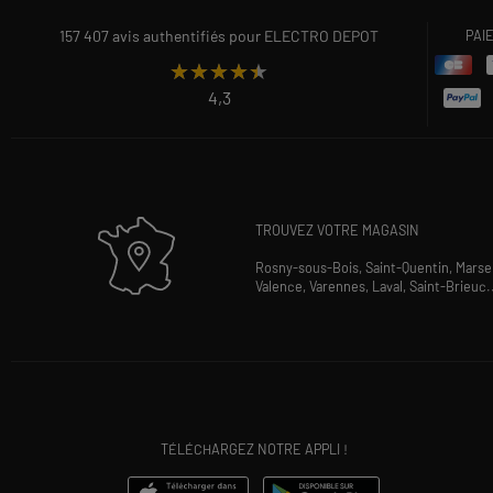
157 407 avis authentifiés pour ELECTRO DEPOT
PAI
★★★★★
★★★★★
4,3
TROUVEZ VOTRE MAGASIN
Rosny-sous-Bois,
Saint-Quentin,
Marsei
Valence,
Varennes,
Laval,
Saint-Brieuc
.
TÉLÉCHARGEZ NOTRE APPLI !