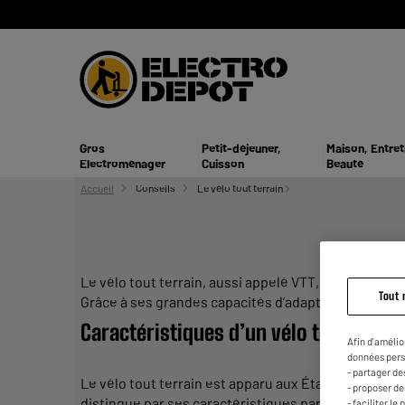
Gros
Petit-déjeuner,
Maison, Entret
Electroménager
Cuisson
Beauté
Accueil
Conseils
Le vélo tout terrain
Le
vélo tout terrain,
aussi appelé
VTT,
est un type d
Tout 
Grâce à ses
grandes
capacités d’adaptation sur de n
Caractéristiques d’un vélo tout terrai
Afin d'amélio
données pers
- partager de
Le
vélo tout terrain
est apparu aux États-Unis dans l
- proposer d
distingue par ses caractéristiques particulières. 
- faciliter l