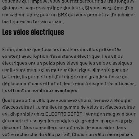
couchée qu’il impose, vous pourrez parcourir de très longues
distances
sans ressentir de douleurs. Si vous avez l’âme d’un
cascadeur, optez pour un BMX qui vous
permettra
d’enchaîner
les figures en
terrain
urbain.
Les vélos électriques
Enfin, sachez que tous les modèles de vélos présentés
existent
avec l’option d’assistance électrique. Les
vélos
électriques
ont un
poids
plus élevé que les vélos classiques
car ils sont munis d’un moteur électrique alimenté par une
batterie. Ils
permettent
d’atteindre une
grande
vitesse
de
déplacement sans effort et des
freins
à disque très efficaces.
Ils offrent de
nombreux
avantages !
Quel que soit le vélo que vous avez
choisi
, pensez à l’
équiper
d’
accessoires
! La
meilleure
gamme
de vélos et d’
accessoires
est disponible chez ELECTRO DÉPÔT ! Venez en magasin pour
découvrir et essayer les modèles de
grandes
marques à prix
discount. Nos conseillers seront ravis de vous aider dans
votre recherche du vélo parfait.
Choisir
un vélo n’aura jamais