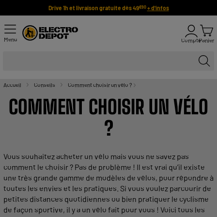
Drive 1h et livraison gratuite dès 49
+ d'infos
€90
Menu
Compte
Panier
Accueil
Conseils
Comment choisir un vélo ?
COMMENT CHOISIR UN VÉLO
?
Vous
souhaitez
acheter
un
vélo
mais vous ne savez pas
comment le
choisir
? Pas de problème ! Il est vrai qu’il
existe
une très
grande
gamme
de
modèles
de vélos, pour répondre à
toutes les envies et les
pratiques
. Si vous voulez parcourir de
petites
distances
quotidiennes ou bien pratiquer le cyclisme
de façon
sportive
, il y a un vélo fait pour vous ! Voici tous les