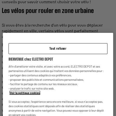
conseils
pour savoir comment
choisir votre vélo
!
Les vélos pour rouler en zone urbaine
Si vous êtes à la recherche d’un vélo pour vous déplacer
rapidement en
ville,
certains vélos sont parfaitement
adaptés.
Parmi les
différents types
de vélos pouvant vous être utiles
Tout refuser
en zone urbaine, il y a bien sûr le vélo de ville. Il est
idéal
pour
rouler
en centre-ville et en périphérie. Ses
nombreuses
BIENVENUE chez ELECTRO DEPOT
caractéristiques sont faites pour les
trajets
quotidiens, pour
Afin d'améliorer votre visite, et avec votre accord, ELECTRO DEPOT et ses
aller de votre domicile au travail par exemple.
partenaires utilisent des cookies qui traitent vos données personnelles pour :
Un bon vélo de
ville
est équipé de
nombreuses
options afin
- partager des contenus adaptés à vos préférences,
- proposer des publicités et communications personnalisées,
d’offrir le maximum de
confort
et de sécurité possible :
- faciliter le partage de contenu sur les réseaux sociaux,
éclairage, garde-boue, panier et porte-bagage, etc. Il doit
- analyser le trafic sur notre site web.
avoir au minimum six
vitesses
pour vous garantir un usage
Voir la politique cookies
.
agréable quelle que soit la
route
que vous empruntez en
Si vous acceptez, l'expérience sera encore meilleure, si vous n'acceptez pas,
milieu urbain. Ses
roues
ont des pneus plutôt
larges
pour
des cookies statistiques sont déposés afin de réaliser des statistiques
vous garantir une bonne stabilité, tout en restant maniable et
anonymes à partir de votre navigation. Vous pouvez vous opposer à leur dépôt
en gérant vos cookies.
léger. Leur taille
permet
aussi d’éviter les crevaisons, autant