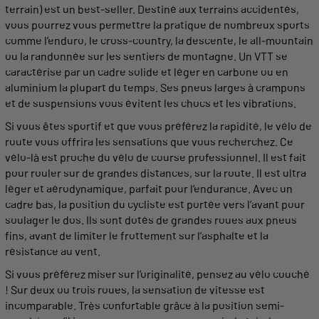
terrain)
est un best-seller. Destiné aux
terrains
accidentés,
vous pourrez vous
permettre
la
pratique
de
nombreux
sports
comme l’enduro, le cross-country, la descente, le all-mountain
ou la randonnée sur les sentiers de montagne. Un
VTT
se
caractérise par un
cadre
solide et léger en carbone ou en
aluminium la plupart du temps. Ses pneus
larges
à crampons
et de suspensions vous
évitent
les chocs et les vibrations.
Si vous êtes
sportif
et que vous préférez la rapidité, le vélo de
route
vous offrira les sensations que vous recherchez. Ce
vélo-là est proche du vélo de
course
professionnel. Il est fait
pour
rouler
sur de
grandes
distances
, sur la
route
. Il est ultra
léger et aérodynamique, parfait pour l’endurance. Avec un
cadre
bas, la
position
du
cycliste
est portée vers l’avant pour
soulager le dos. Ils sont dotés de
grandes
roues
aux pneus
fins, avant de limiter le frottement sur l’asphalte et la
résistance au vent.
Si vous préférez miser sur l’originalité, pensez au vélo couché
! Sur deux ou trois
roues
, la sensation de
vitesse
est
incomparable. Très confortable grâce à la
position
semi-