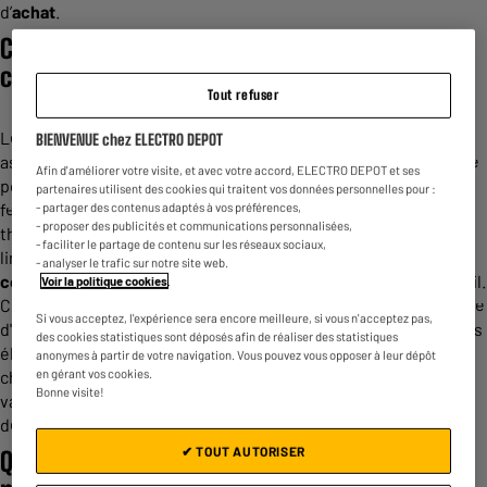
d’
achat
.
Comment fonctionne le sèche-linge pompe à
chaleur ?
Tout refuser
Le fonctionnement d'un sèche-linge avec pompe à chaleur est
BIENVENUE chez ELECTRO DEPOT
assez simple. Le
sèche
-
linge
pompe à chaleur est équipé d’une
Afin d'améliorer votre visite, et avec votre accord, ELECTRO DEPOT et ses
pompe à chaleur et non d’une résistance. Il fonctionne à circuit
partenaires utilisent des cookies qui traitent vos données personnelles pour :
fermé : il récupère la chaleur grâce à son fonctionnement
- partager des contenus adaptés à vos préférences,
- proposer des publicités et communications personnalisées,
thermodynamique, mais aussi la condensation pour sécher le
- faciliter le partage de contenu sur les réseaux sociaux,
linge. La chaleur récupérée après chaque cycle après
- analyser le trafic sur notre site web.
condensation
de l’
eau
est envoyée vers le tambour de l’appareil.
Voir la politique cookies
.
Chargée en humidité, elle sèche le linge puis repart par la sortie
Si vous acceptez, l'expérience sera encore meilleure, si vous n'acceptez pas,
d'
air
chaud du
sèche
-
linge
. Cet appareil est équipé de plusieurs
des cookies statistiques sont déposés afin de réaliser des statistiques
éléments : une entrée d’air ambiant, un conduit d’arrivée d’air
anonymes à partir de votre navigation. Vous pouvez vous opposer à leur dépôt
en gérant vos cookies.
chaud, un conduit de sortie, un condensateur de chaleur, de
Bonne visite!
vapeur, un compresseur et un réservoir de récupération d’eau
de condensation.
✔ TOUT AUTORISER
Quels sont les avantages du sèche-linge