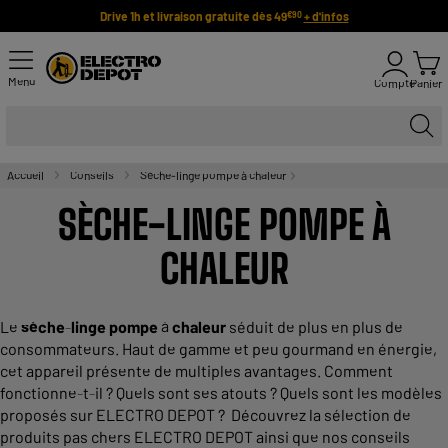
Drive 1h et livraison gratuite dès 49
+ d'infos
€90
Menu
Compte
Panier
Accueil
Conseils
Sèche-linge pompe à chaleur
SÈCHE-LINGE POMPE À
CHALEUR
Le
sèche
-
linge
pompe
à
chaleur
séduit de plus en plus de
consommateurs. Haut de gamme et peu gourmand en énergie,
cet
appareil présente de multiples avantages. Comment
fonctionne-t-il ? Quels sont ses atouts ? Quels sont les modèles
proposés sur ELECTRO DEPOT ? Découvrez la sélection de
produits pas chers ELECTRO DEPOT ainsi que nos conseils