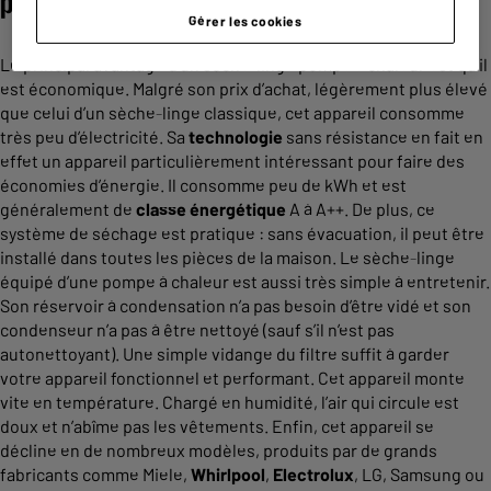
pompe à chaleur ?
Gérer les cookies
Le principal avantage d’un sèche-linge pompe à chaleur est qu’il
est économique. Malgré son prix d’achat, légèrement plus élevé
que celui d’un sèche-linge classique, cet appareil consomme
très peu d’électricité. Sa
technologie
sans résistance en fait en
effet un appareil particulièrement intéressant pour faire des
économies d’énergie. Il consomme peu de kWh et est
généralement de
classe énergétique
A à A++. De plus, ce
système de séchage est pratique : sans évacuation, il peut être
installé dans toutes les pièces de la maison. Le sèche-linge
équipé d’une pompe à chaleur est aussi très simple à entretenir.
Son réservoir à condensation n’a pas besoin d’être vidé et son
condenseur n’a pas à être nettoyé (sauf s’il n’est pas
autonettoyant). Une simple vidange du filtre suffit à garder
votre appareil fonctionnel et performant. Cet appareil monte
vite en température. Chargé en humidité, l’air qui circule est
doux et n’abîme pas les vêtements. Enfin, cet appareil se
décline en de nombreux modèles, produits par de grands
fabricants comme Miele,
Whirlpool
,
Electrolux
, LG, Samsung ou