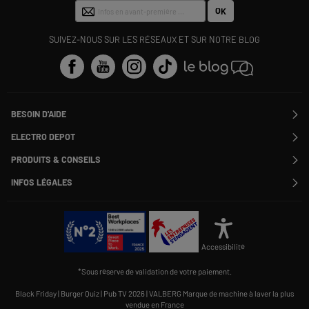
OK
SUIVEZ-NOUS SUR LES RÉSEAUX ET SUR NOTRE BLOG
BESOIN D'AIDE
Contactez-nous
ELECTRO DEPOT
Suivre ma commande
Modifier ou annuler ma commande
PRODUITS & CONSEILS
SAV
Qui sommes nous ?
Nos marques
Payer en plusieurs fois
INFOS LÉGALES
Rejoignez-nous !
Les avis du site
Information phishing
Nos engagements RSE
Infos légales
Nos catégories phares
Voir toutes les Questions / Réponses
Pour les pros : Electro Des Pros
CGV
Le moins cher
À chacun son Everest !
Politique cookies
Offres de remboursement
Alliance Valiuz
Conseils produits
Gérer les cookies
Charte de protection
Cartes cadeaux
Accessibilité
des données personnelles
Carnet d'entretien
Rappel produit
*Sous réserve de validation de votre paiement.
Informations Qualités et Caractéristiques Environnementales
Accessibilité : non conforme
Black Friday
|
Burger Quiz
|
Pub TV 2026
|
VALBERG Marque de machine à laver la plus
vendue en France