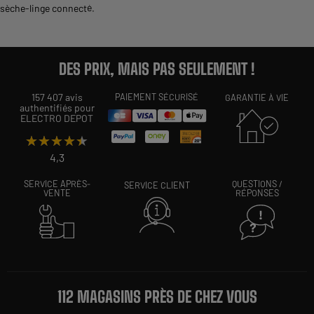
sèche-linge connecté
.
DES PRIX, MAIS PAS SEULEMENT !
157 407 avis
PAIEMENT SÉCURISÉ
GARANTIE À VIE
authentifiés pour
ELECTRO DEPOT
★★★★★
★★★★★
4,3
SERVICE APRÈS-
QUESTIONS /
SERVICE CLIENT
VENTE
RÉPONSES
112 MAGASINS PRÈS DE CHEZ VOUS