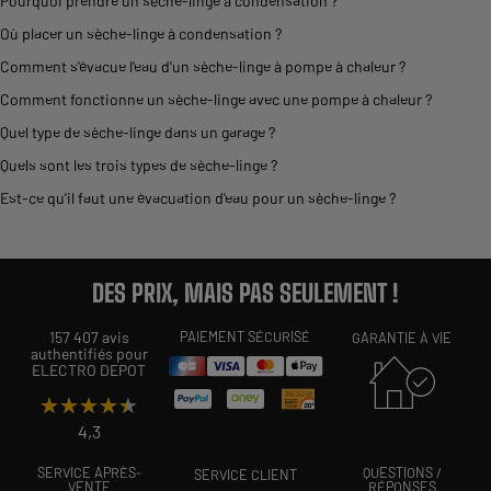
Pourquoi prendre un sèche-linge à condensation ?
Où placer un sèche-linge à condensation ?
Comment s'évacue l'eau d'un sèche-linge à pompe à chaleur ?
Comment fonctionne un sèche-linge avec une pompe à chaleur ?
Quel type de sèche-linge dans un garage ?
Quels sont les trois types de sèche-linge ?
Est-ce qu'il faut une évacuation d'eau pour un sèche-linge ?
DES PRIX, MAIS PAS SEULEMENT !
157 407 avis
PAIEMENT SÉCURISÉ
GARANTIE À VIE
authentifiés pour
ELECTRO DEPOT
★★★★★
★★★★★
4,3
SERVICE APRÈS-
QUESTIONS /
SERVICE CLIENT
VENTE
RÉPONSES