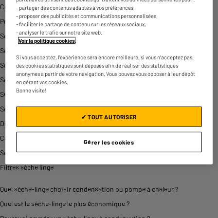
Comparatif sèche-linge pompe
- partager des contenus adaptés à vos préférences,
- proposer des publicités et communications personnalisées,
Programmes de séchage
- faciliter le partage de contenu sur les réseaux sociaux,
- analyser le trafic sur notre site web.
Sèche-linge connecté
Voir la politique cookies
.
Sèche-linge mécanique
Si vous acceptez, l'expérience sera encore meilleure, si vous n'acceptez pas,
Sèche-linge nouvelle génération
des cookies statistiques sont déposés afin de réaliser des statistiques
anonymes à partir de votre navigation. Vous pouvez vous opposer à leur dépôt
Sèche-linge ouverture hublot
en gérant vos cookies.
Bonne visite!
Séchage silencieux
Sèche-linge encastrable
✔ TOUT AUTORISER
Différents
type de
sèche
linge
Capacité du tambour sèche linge
Gérer les cookies
Sèche linge professionnel
Filtres sèche linge
Quel sèche-linge choisir condensation ou pompe à chaleur ?
Quel est le sèche-linge le plus économique ?