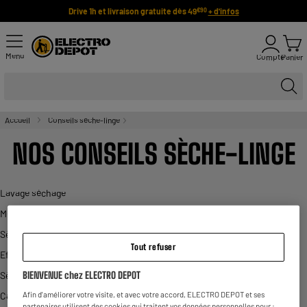
Drive 1h et livraison gratuite dès 49
+ d'infos
€90
Menu
Compte
Panier
Accueil
Conseils sèche-linge
NOS CONSEILS SÈCHE-LINGE
Lavage séchage
Meilleurs sèche-linges
Sèche-linge frontal
Tout refuser
Efficacité de séchage
BIENVENUE chez ELECTRO DEPOT
Sèche-linge hublot
Afin d'améliorer votre visite, et avec votre accord, ELECTRO DEPOT et ses
Capacité de séchage
partenaires utilisent des cookies qui traitent vos données personnelles pour :