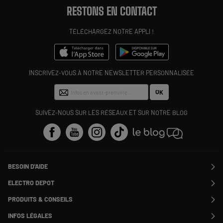
RESTONS EN CONTACT
TÉLÉCHARGEZ NOTRE APPLI !
INSCRIVEZ-VOUS À NOTRE NEWSLETTER PERSONNALISÉE
OK
SUIVEZ-NOUS SUR LES RÉSEAUX ET SUR NOTRE BLOG
BESOIN D'AIDE
Contactez-nous
ELECTRO DEPOT
Suivre ma commande
Modifier ou annuler ma commande
PRODUITS & CONSEILS
SAV
Qui sommes nous ?
Nos marques
Payer en plusieurs fois
INFOS LÉGALES
Rejoignez-nous !
Les avis du site
Information phishing