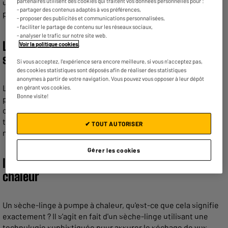
partenaires utilisent des cookies qui traitent vos données personnelles pour :
un entretien régulier est crucial pour optimiser sa
- partager des contenus adaptés à vos préférences,
performance.
- proposer des publicités et communications personnalisées,
- faciliter le partage de contenu sur les réseaux sociaux,
- analyser le trafic sur notre site web.
Les avantages et inconvénients d'un
Voir la politique cookies
.
smartphone
Si vous acceptez, l'expérience sera encore meilleure, si vous n'acceptez pas,
des cookies statistiques sont déposés afin de réaliser des statistiques
anonymes à partir de votre navigation. Vous pouvez vous opposer à leur dépôt
Le
smartphone
offre un grand nombre d’avantages, mais
en gérant vos cookies.
Bonne visite!
possède cependant quelques inconvénients à prendre en
considération. Découvrez toutes les raisons d’avoir un
téléphone nouvelle génération et faites votre sélection parmi
✔ TOUT AUTORISER
notre grande gamme de téléphonie mobile !
Gérer les cookies
Introduction aux sèche-linges à pompe à
chaleur
Un sèche-linge à pompe à chaleur, qu'est-ce que cela signifie
exactement ? Il s'agit en fait d'un sèche-linge utilisant une
technologie sophistiquée pour assurer le séchage de vos