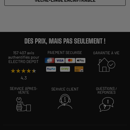
DES PRIX, MAIS PAS SEULEMENT !
157 407 avis
PAIEMENT SÉCURISÉ
GARANTIE À VIE
authentifiés pour
ELECTRO DEPOT
★★★★★
★★★★★
4,3
SERVICE APRÈS-
QUESTIONS /
SERVICE CLIENT
VENTE
RÉPONSES