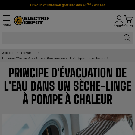
Drive 1h et livraison gratuite dès 49
+ d'infos
€90
Menu
Compte
Panier
Accueil
Conseils
Principe d'évacuation de l'eau dans un sèche-linge à pompe à chaleur
PRINCIPE D'ÉVACUATION DE
L'EAU DANS UN SÈCHE-LINGE
À POMPE À CHALEUR