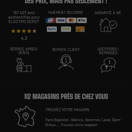
DES PRIX, MAIS PAS SEULEMENT !
157 407 avis
PAIEMENT SÉCURISÉ
GARANTIE À VIE
authentifiés pour
ELECTRO DEPOT
★★★★★
★★★★★
4,3
SERVICE APRÈS-
QUESTIONS /
SERVICE CLIENT
VENTE
RÉPONSES
112 MAGASINS PRÈS DE CHEZ VOUS
TROUVEZ VOTRE MAGASIN
Paris Bagnolet,
Valence,
Varennes,
Laval,
Saint-
Brieuc
...
Trouvez votre magasin