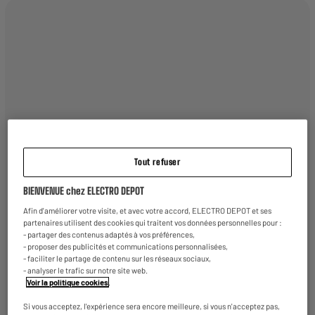
Au sommaire :
Quelques chiffres clés pour savoir combien consomme
une tablette Comment optimiser la consommation d’une
tablette ? Réduire sa consommation d’énergie Adopter
des habitudes simples Limiter l’utilisation des
ressources en ligne Utiliser des applications d’économie
d’énergie Prolonger la vie de la batterie Conclusion et
récapitulatif
Tout refuser
BIENVENUE chez ELECTRO DEPOT
Quelques chiffres clés pour savoir
Afin d'améliorer votre visite, et avec votre accord, ELECTRO DEPOT et ses
partenaires utilisent des cookies qui traitent vos données personnelles pour :
combien consomme une tablette
- partager des contenus adaptés à vos préférences,
- proposer des publicités et communications personnalisées,
- faciliter le partage de contenu sur les réseaux sociaux,
À l’heure actuelle, le prix de l’électricité a augmenté de
- analyser le trafic sur notre site web.
Voir la politique cookies
.
15 % en moyenne. Notre consommation électrique a une
incidence majeure sur l’environnement. Chaque jour,
Si vous acceptez, l'expérience sera encore meilleure, si vous n'acceptez pas,