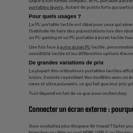
Grâce à son format compact, le PC portable à écran ta
portables légers
. Autant de points forts qui part
Pour quels usages ?
Le PC portable tactile est idéal pour ceux qui aim
l'habitude de faire des présentations lors des ré
un PC gaming et un PC portable à écran tactile hau
Une fois face à
votre écran PC
tactile, personnalis
sensibilité tactile et les différentes options d'acce
De grandes variations de prix
La plupart des ordinateurs portables tactiles affi
loisirs. Il existe cependant des modèles avec un 
rares et ultra puissants, ce qui fait que leur prix g
Tout dépend en fait de ce que vous recherchez.
Connecter un écran externe : pourqu
Vous souhaitez plus d'espace de travail ? Opter po
brancher un câble au port HDMI, USB-C ou Display-