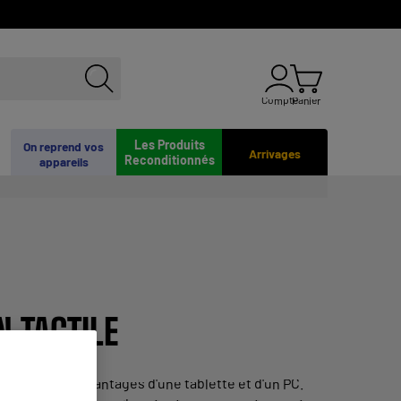
Compte
Panier
Les Produits
On reprend vos
Arrivages
Reconditionnés
appareils
N TACTILE
e combine les avantages d'une tablette et d'un PC.