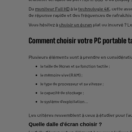
Du
moniteur Full HD
à la
technologie 4K
, cette as
de réponse rapide et des fréquences de rafraîchiss
Vous hésitez à
choisir un écran
plat ou incurvé ? L
Comment choisir votre PC portable ta
Plusieurs éléments sont à prendre en considérati
la taille de l'écran et sa fonction tactile ;
la mémoire vive (RAM) ;
le type de processeur et sa vitesse ;
la capacité de stockage ;
le système d'exploitation...
Les critères ressemblent à ceux à étudier pour l'a
Quelle dalle d'écran choisir ?