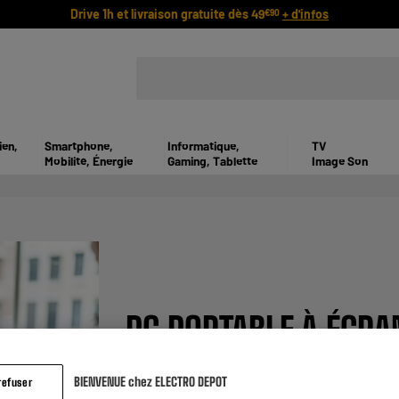
Drive 1h et livraison gratuite dès 49
+ d'infos
€90
ien,
Smartphone,
Informatique,
TV
Mobilité, Énergie
Gaming, Tablette
Image Son
PC PORTABLE À ÉCRA
Appareil 2-en-1, l'ordinateur portable tactil
BIENVENUE chez ELECTRO DEPOT
refuser