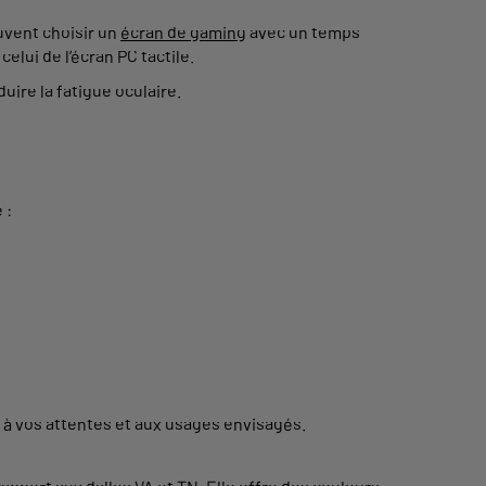
uvent choisir un
écran de gaming
avec un temps
lui de l’écran PC tactile.
uire la fatigue oculaire.
 :
e à vos attentes et aux usages envisagés.