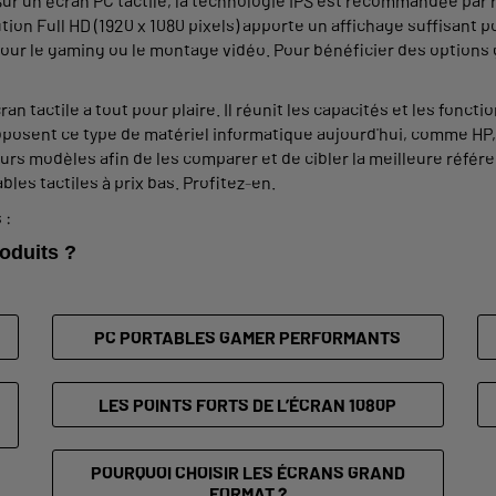
ur un écran PC tactile, la technologie IPS est recommandée par r
ution Full HD (1920 x 1080 pixels) apporte un affichage suffisant
our le gaming ou le montage vidéo. Pour bénéficier des options 
ran tactile a tout pour plaire. Il réunit les capacités et les foncti
posent ce type de matériel informatique aujourd'hui, comme HP,
urs modèles afin de les comparer et de cibler la meilleure réfé
les tactiles à prix bas. Profitez-en.
 :
oduits ?
PC PORTABLES GAMER PERFORMANTS
LES POINTS FORTS DE L’ÉCRAN 1080P
POURQUOI CHOISIR LES ÉCRANS GRAND
FORMAT ?