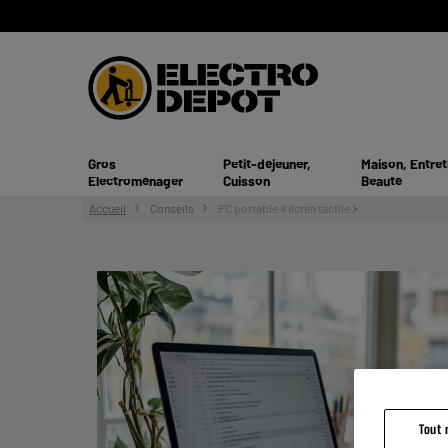
Gros
Petit-déjeuner,
Maison, Entret
Electroménager
Cuisson
Beauté
Accueil
Conseils
PC portable à écran tactile
Tout 