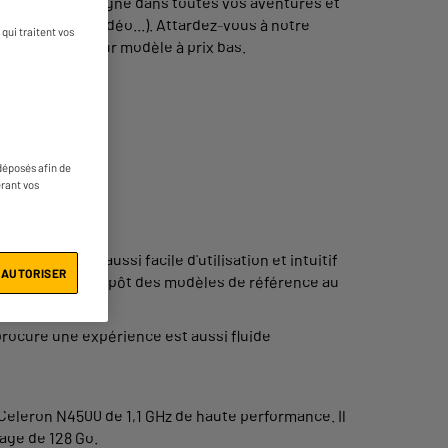
, il vous accompagne dans toutes vos aventures et
utique, jeux vidéo...). Attardez-vous à notre
qui traitent vos
ibler le meilleur modèle à prix bas.
déposés afin de
érant vos
Mais il s'avère aussi facile d'utilisation et intuitif
 AUTORISER
uvez sur Electro Dépôt des modèles de référence au
procure une expérience est aussi fluide
 Celeron N4500 de 1,1 GHz de haute performance. Il
age de 128 Go.