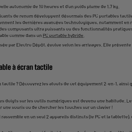
elle autonomie de 10 heures et d'un poids plume de 1,7 kg.
ricants de renom développent désormais des PC portables tactiles
rennent les dernières avancées technologiques, notamment en ma
ssi des composants ultra puissants ou des fonctionnalités pratique
chable comme dans un
PC portable hybride
.
posée par Electro Dépôt, évolue selon les arrivages. Elle prése
able à écran tactile
 tactile ? Découvrez les atouts de cet équipement 2-en-1, ainsi q
es doigts sur les outils numériques est devenu une habitude. Le 
r une souris ou de chercher les touches sur un clavier !
l rassemble en un seul 2 appareils distincts (le PC et la tablette