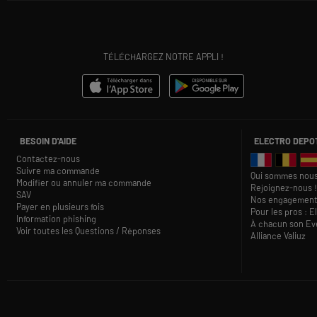
TÉLÉCHARGEZ NOTRE APPLI !
BESOIN D'AIDE
ELECTRO DEPO
Contactez-nous
Suivre ma commande
Qui sommes nous
Modifier ou annuler ma commande
Rejoignez-nous !
SAV
Nos engagement
Payer en plusieurs fois
Pour les pros : E
Information phishing
À chacun son Eve
Voir toutes les Questions / Réponses
Alliance Valiuz