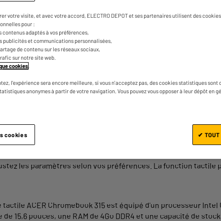
Facile d'utilisation, pratique et performant
répond à de nombreux besoins (loisirs, burea
rer votre visite, et avec votre accord, ELECTRO DEPOT et ses partenaires utilisent des cookies 
gamme de PC portables à écran tactile pour c
onnelles pour :
s contenus adaptés à vos préférences,
es publicités et communications personnalisées,
e partage de contenu sur les réseaux sociaux,
trafic sur notre site web.
tique cookies
.
tez, l'expérience sera encore meilleure, si vous n'acceptez pas, des cookies statistiques sont 
statistiques anonymes à partir de votre navigation. Vous pouvez vous opposer à leur dépôt en g
an tactile
onnalités et les mêmes performances qu'un
PC portable
classique. 
es cookies
✔ TOUT
r la bureautique, comme pour les loisirs et les jeux vidéo. Retro
stez les paramètres selon vos préférences. La fonction tactile 
able tactile ACER Chromebook 315 est équipé d'un processeur Intel
eue de 15,6 pouces, une RAM de 4Go DDR4 et une capacité de stock