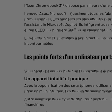
L'Acer Chromebook 315 dispose par ailleurs d'une b
Lenovo, Asus, Microsoft... Quasiment tous les fab
professionnels. Les modèles les plus aboutis rep
l'assistant IA Microsoft Copilot. Ils intègrent au
écran OLED, la charnière 360° ou un clavier déta
La sélection de PC portables à écran tactile, pro
incontournables.
Les points forts d'un ordinateur port
Vous hésitez à vous acheter un PC portable à écran
Un appareil intuitif et pratique
Avec la popularisation des smartphones, utiliser s
prise en main intuitive. Pas besoin de savoir manie
Autre avantage de ce type d'ordinateur portable : i
financières.