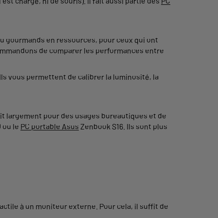
est chargé, ni de souris). Il fait aussi partie des
PC
 peu gourmands en ressources, pour ceux qui ont
 recommandons de comparer les performances entre
s vous permettent de calibrer la luminosité, la
uffit largement pour des usages bureautiques et de
 ou le
PC portable Asus
Zenbook S16. Ils sont plus
tile à un moniteur externe. Pour cela, il suffit de