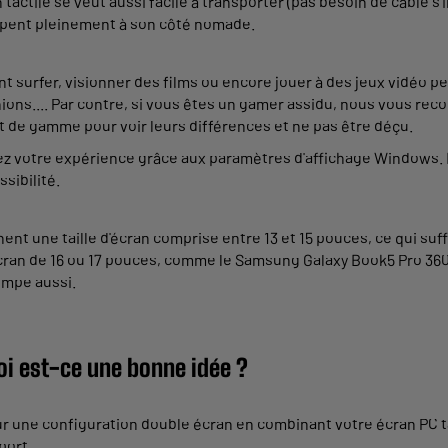
ctile se veut aussi facile à transporter (pas besoin de câble s'il 
icipent pleinement à son côté nomade.
ent surfer, visionner des films ou encore jouer à des jeux vidéo
unions.... Par contre, si vous êtes un gamer assidu, nous vous
t de gamme pour voir leurs différences et ne pas être déçu.
ez votre expérience grâce aux paramètres d'affichage Windows. Il
ssibilité.
chent une taille d'écran comprise entre 13 et 15 pouces, ce qui s
écran de 16 ou 17 pouces, comme le Samsung Galaxy Book5 Pro 360
rimpe aussi.
oi est-ce une bonne idée ?
ur une configuration double écran en combinant votre écran PC tac
port.