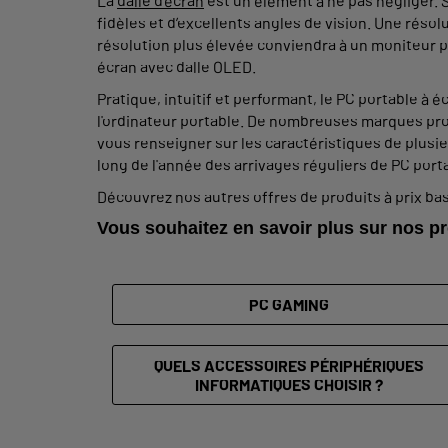
La
dalle d'écran
est un élément à ne pas négliger. S
fidèles et d’excellents angles de vision. Une résol
résolution plus élevée conviendra à un moniteur p
écran avec dalle OLED.
Pratique, intuitif et performant, le PC portable à éc
l'ordinateur portable. De nombreuses marques pro
vous renseigner sur les caractéristiques de plusie
long de l'année des arrivages réguliers de PC portab
Découvrez nos autres offres de produits à prix bas
Vous souhaitez en savoir plus sur nos pr
PC GAMING
QUELS ACCESSOIRES PÉRIPHÉRIQUES
INFORMATIQUES CHOISIR ?