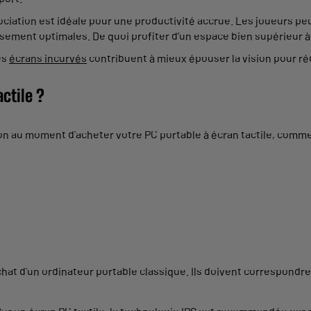
sociation est idéale pour une productivité accrue. Les joueurs pe
ement optimales. De quoi profiter d’un espace bien supérieur à ce
es
écrans incurvés
contribuent à mieux épouser la vision pour réd
ctile ?
on au moment d'acheter votre PC portable à écran tactile, comme
chat d'un ordinateur portable classique. Ils doivent correspondr