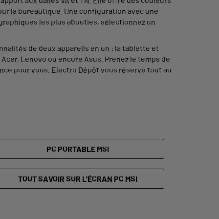
apport aux dalles VA et TN. Elle offre des couleurs
 pour la bureautique. Une configuration avec une
graphiques les plus abouties, sélectionnez un
onnalités de deux appareils en un : la tablette et
 Acer, Lenovo ou encore Asus. Prenez le temps de
rence pour vous. Electro Dépôt vous réserve tout au
PC PORTABLE MSI
TOUT SAVOIR SUR L’ÉCRAN PC MSI