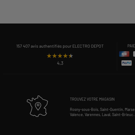
157 407 avis authentifiés pour ELECTRO DEPOT
PAI
★★★★★
★★★★★
4,3
TROUVEZ VOTRE MAGASIN
Rosny-sous-Bois,
Saint-Quentin,
Marsei
Valence,
Varennes,
Laval,
Saint-Brieuc
.