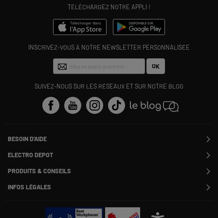
TÉLÉCHARGEZ NOTRE APPLI !
INSCRIVEZ-VOUS À NOTRE NEWSLETTER PERSONNALISÉE
OK
SUIVEZ-NOUS SUR LES RÉSEAUX ET SUR NOTRE BLOG
BESOIN D'AIDE
Contactez-nous
ELECTRO DEPOT
Suivre ma commande
Modifier ou annuler ma commande
PRODUITS & CONSEILS
SAV
Qui sommes nous ?
Nos marques
Payer en plusieurs fois
INFOS LÉGALES
Rejoignez-nous !
Les avis du site
Information phishing
Nos engagements RSE
Infos légales
Nos catégories phares
Voir toutes les Questions / Réponses
Pour les pros : Electro Des Pros
CGV
Le moins cher
À chacun son Everest !
Politique cookies
Offres de remboursement