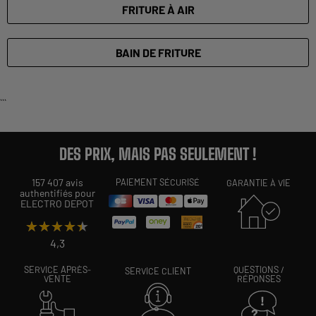
FRITURE À AIR
BAIN DE FRITURE
```
DES PRIX, MAIS PAS SEULEMENT !
157 407 avis
PAIEMENT SÉCURISÉ
GARANTIE À VIE
authentifiés pour
ELECTRO DEPOT
★★★★★
★★★★★
4,3
SERVICE APRÈS-
QUESTIONS /
SERVICE CLIENT
VENTE
RÉPONSES