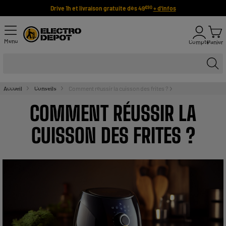
Drive 1h et livraison gratuite dès 49
+ d'infos
€90
Menu
Compte
Panier
Accueil
Conseils
Comment réussir la cuisson des frites ?
COMMENT RÉUSSIR LA
CUISSON DES FRITES ?